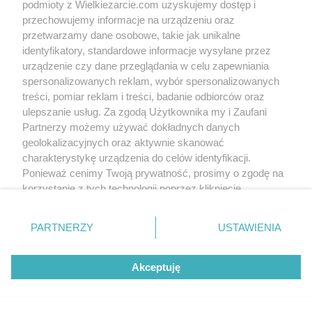
podmioty z Wielkiezarcie.com uzyskujemy dostęp i
Nothing was found
przechowujemy informacje na urządzeniu oraz
przetwarzamy dane osobowe, takie jak unikalne
identyfikatory, standardowe informacje wysyłane przez
Write to us
urządzenie czy dane przeglądania w celu zapewniania
Terms of use
Cookies policy
Privacy policy
spersonalizowanych reklam, wybór spersonalizowanych
treści, pomiar reklam i treści, badanie odbiorców oraz
ulepszanie usług. Za zgodą Użytkownika my i Zaufani
Partnerzy możemy używać dokładnych danych
geolokalizacyjnych oraz aktywnie skanować
charakterystykę urządzenia do celów identyfikacji.
Ponieważ cenimy Twoją prywatność, prosimy o zgodę na
korzystanie z tych technologii poprzez kliknięcie
„Akceptuję”. Zgoda jest dobrowolna i zawsze możesz ją
zmienić/wycofać klikając przycisk ustawień prywatności
PARTNERZY
USTAWIENIA
znajdujący się w lewym dolnym rogu strony
. Niektóre
rodzaje przetwarzania danych nie wymagają zgody
Akceptuję
użytkownika, ale masz prawo sprzeciwić się takiemu
przetwarzaniu. Preferencje będą miały zastosowania tylko
na tej witrynie.