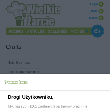
Login
Forum
Users
RECIPES
ARTICLES
GALLERIES
MOVIES
Crafts
Search
Drogi Użytkowniku,
Show:
Latest
Alphabetically
My, naszych 1162 zaufanych partnerów oraz inne