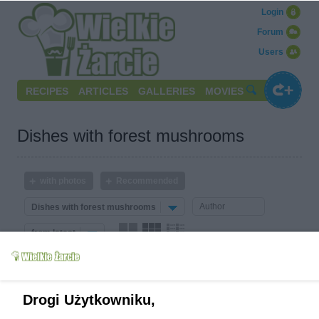
Login
Forum
Users
RECIPES
ARTICLES
GALLERIES
MOVIES
Dishes with forest mushrooms
with photos
Recommended
Dishes with forest mushrooms
from latest
No articles meet your criteria.
Drogi Użytkowniku,
Write to us
Terms of use
Cookies policy
Privacy policy