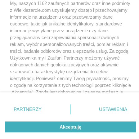
My, naszych 1162 zaufanych partnerów oraz inne podmioty
z Wielkiezarcie.com uzyskujemy dostęp i przechowujemy
informacje na urządzeniu oraz przetwarzamy dane
osobowe, takie jak unikalne identyfikatory, standardowe
informacje wysyłane przez urządzenie czy dane
przeglądania w celu zapewniania spersonalizowanych
reklam, wybór spersonalizowanych treści, pomiar reklam i
treści, badanie odbiorców oraz ulepszanie usług. Za zgodą
Użytkownika my i Zaufani Partnerzy możemy używać
dokładnych danych geolokalizacyjnych oraz aktywnie
skanować charakterystykę urządzenia do celów
identyfikacji. Ponieważ cenimy Twoją prywatność, prosimy
o zgodę na korzystanie z tych technologii poprzez kliknięcie
„Akceptuję”. Zgoda jest dobrowolna i zawsze możesz ją
zmienić/wycofać klikając przycisk ustawień prywatności
znajdujący się w lewym dolnym rogu strony
. Niektóre
PARTNERZY
USTAWIENIA
rodzaje przetwarzania danych nie wymagają zgody
użytkownika, ale masz prawo sprzeciwić się takiemu
Akceptuję
przetwarzaniu. Preferencje będą miały zastosowania tylko
na tej witrynie.