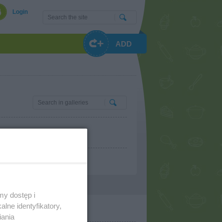
Login
ADD
my dostęp i
lne identyfikatory,
iania