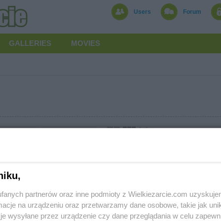
Users
Forum
GALLERIES
MOVIES
from latest
niku,
fanych partnerów oraz inne podmioty z Wielkiezarcie.com uzyskuje
cje na urządzeniu oraz przetwarzamy dane osobowe, takie jak unika
Privacy policy
je wysyłane przez urządzenie czy dane przeglądania w celu zapewn