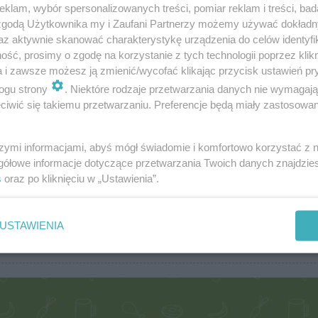
klam, wybór spersonalizowanych treści, pomiar reklam i treści, bad
 zgodą Użytkownika my i Zaufani Partnerzy możemy używać dokład
az aktywnie skanować charakterystykę urządzenia do celów identyfi
ść, prosimy o zgodę na korzystanie z tych technologii poprzez klikn
Easter (11)
Rice 
a i zawsze możesz ją zmienić/wycofać klikając przycisk ustawień pr
Eggs in the lead role (0)
Salad
ogu strony
. Niektóre rodzaje przetwarzania danych nie wymagaj
Fishes (1)
Sauc
iwić się takiemu przetwarzaniu. Preferencje będą miały zastosowania
For kids (5)
Seaf
Grilled (0)
Snac
szymi informacjami, abyś mógł świadomie i komfortowo korzystać z
Homemade sweets (1)
Soup
gółowe informacje dotyczące przetwarzania Twoich danych znajdzi
Meat (16)
Stea
s
oraz po kliknięciu w „Ustawienia”.
Meatless (24)
Veget
Pasta in a leading role (2)
With 
Prepared (1)
USTAWIENIA
Recipes for the lazy (6)
Lates