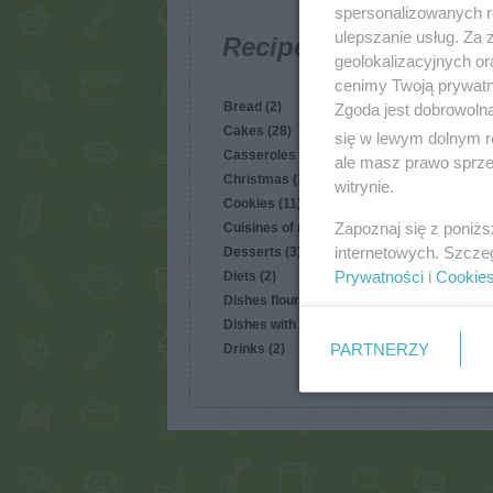
spersonalizowanych re
ulepszanie usług. Za
Recipes
geolokalizacyjnych or
cenimy Twoją prywatno
Bread (2)
Zgoda jest dobrowoln
Cakes (28)
się w lewym dolnym r
Casseroles (7)
ale masz prawo sprzec
Christmas (17)
witrynie.
Cookies (11)
Zapoznaj się z poniż
Cuisines of nations (34)
internetowych. Szcze
Desserts (3)
Prywatności
i
Cookie
Diets (2)
Dishes flour (8)
Dishes with mushrooms (3)
PARTNERZY
Drinks (2)