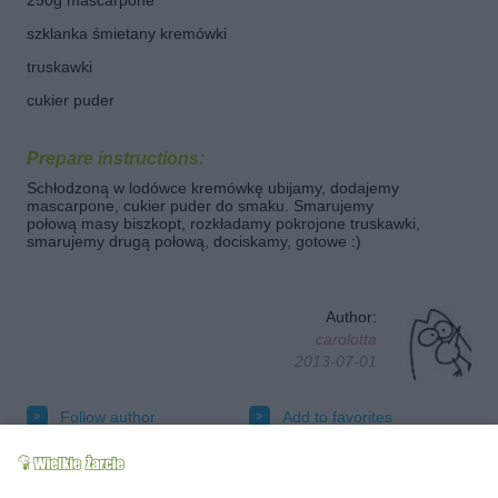
250g mascarpone
szklanka śmietany kremówki
truskawki
cukier puder
Prepare instructions:
Schłodzoną w lodówce kremówkę ubijamy, dodajemy
mascarpone, cukier puder do smaku. Smarujemy
połową masy biszkopt, rozkładamy pokrojone truskawki,
smarujemy drugą połową, dociskamy, gotowe :)
Author:
carolotta
2013-07-01
Follow author
Add to favorites
Tested
Send message to author
Print