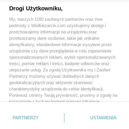
Drogi Użytkowniku,
My, naszych 1160 zaufanych partnerów oraz inne
podmioty z Wielkiezarcie.com uzyskujemy dostęp i
przechowujemy informacje na urządzeniu oraz
przetwarzamy dane osobowe, takie jak unikalne
identyfikatory, standardowe informacje wysyłane przez
urządzenie czy dane przeglądania w celu zapewniania
spersonalizowanych reklam, wybór spersonalizowanych
treści, pomiar reklam i treści, badanie odbiorców oraz
ulepszanie usług. Za zgodą Użytkownika my i Zaufani
Groups:
Cakes
Cponge cakes
Fruits cakes
Partnerzy możemy używać dokładnych danych
Birthday cake
geolokalizacyjnych oraz aktywnie skanować
Tags:
biszkopt
ciasto
mascarpone
owoce
charakterystykę urządzenia do celów identyfikacji.
śmietana
słodycze
truskawki
more tags
Ponieważ cenimy Twoją prywatność, prosimy o zgodę na
korzystanie z tych technologii poprzez kliknięcie
„Akceptuję”. Zgoda jest dobrowolna i zawsze możesz ją
No reviews. Write the first!
zmienić/wycofać klikając przycisk ustawień prywatności
PARTNERZY
USTAWIENIA
znajdujący się w lewym dolnym rogu strony
. Niektóre
Write comment
rodzaje przetwarzania danych nie wymagają zgody