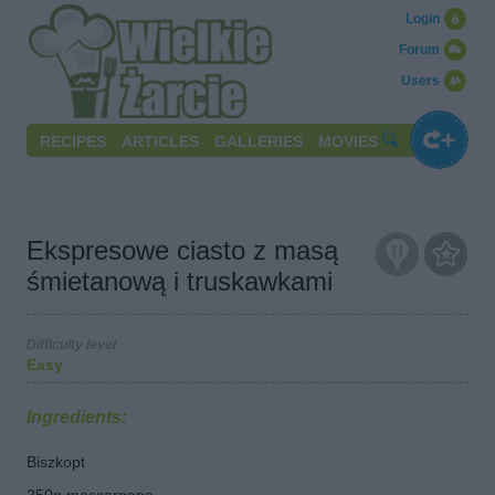
Login
Forum
Users
RECIPES
ARTICLES
GALLERIES
MOVIES
Ekspresowe ciasto z masą
śmietanową i truskawkami
Difficulty level
Easy
Ingredients:
Biszkopt