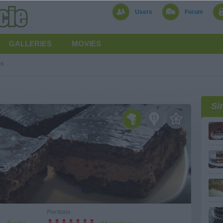
Users
Forum
GALLERIES
MOVIES
ek
Si
Portions