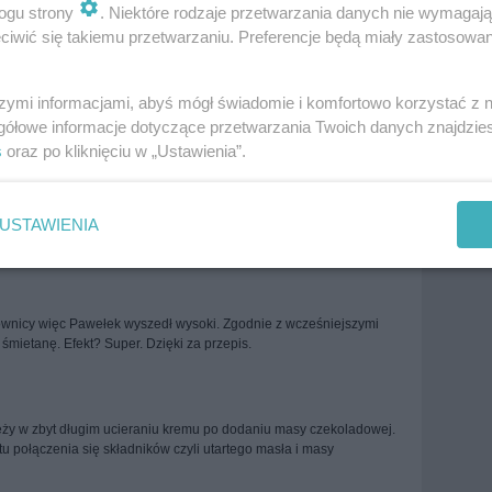
ogu strony
. Niektóre rodzaje przetwarzania danych nie wymagaj
iwić się takiemu przetwarzaniu. Preferencje będą miały zastosowania
View all comments (
67
)
szymi informacjami, abyś mógł świadomie i komfortowo korzystać z
gółowe informacje dotyczące przetwarzania Twoich danych znajdzi
 to jest najlepsze !!!...przepisy poszły dalej :)
s
oraz po kliknięciu w „Ustawienia”.
USTAWIENIA
townicy więc Pawełek wyszedł wysoki. Zgodnie z wcześniejszymi
 śmietanę. Efekt? Super. Dzięki za przepis.
eży w zbyt długim ucieraniu kremu po dodaniu masy czekoladowej.
u połączenia się składników czyli utartego masła i masy