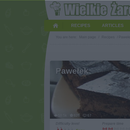
RECIPES
ARTICLES
You are here:
Main page
/
Recipes
/
Paweł
Pawełek
58.5k
626
67
Difficulty level
Prepare time