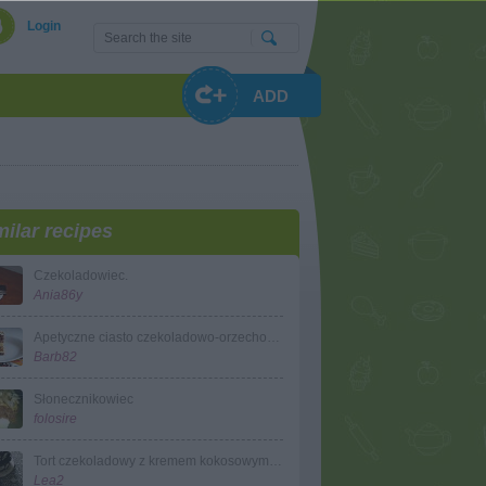
Login
ADD
milar recipes
Czekoladowiec.
Ania86y
Apetyczne ciasto czekoladowo-orzechowe
Barb82
Słonecznikowiec
folosire
Tort czekoladowy z kremem kokosowym i whisky
Lea2