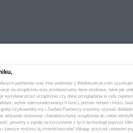
niku,
fanych partnerów oraz inne podmioty z Wielkiezarcie.com uzyskuje
cje na urządzeniu oraz przetwarzamy dane osobowe, takie jak unika
je wysyłane przez urządzenie czy dane przeglądania w celu zapewn
klam, wybór spersonalizowanych treści, pomiar reklam i treści, bad
 zgodą Użytkownika my i Zaufani Partnerzy możemy używać dokład
 cakes
Cakes with cocoa and chocolate
az aktywnie skanować charakterystykę urządzenia do celów identyfi
e
kakao
krem
na słodko
pawełek
z czekoladą
ść, prosimy o zgodę na korzystanie z tych technologii poprzez klikn
more tags
a i zawsze możesz ją zmienić/wycofać klikając przycisk ustawień pr