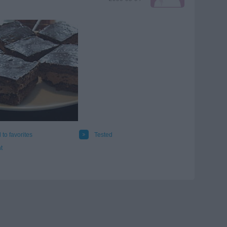
 to favorites
Tested
t