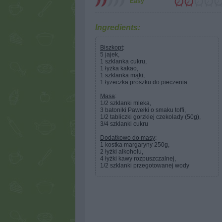
Easy
Ingredients:
Biszkopt
:
5 jajek,
1 szklanka cukru,
1 łyżka kakao,
1 szklanka mąki,
1 łyżeczka proszku do pieczenia
Masa
:
1/2 szklanki mleka,
3 batoniki Pawełki o smaku toffi,
1/2 tabliczki gorzkiej czekolady (50g),
3/4 szklanki cukru
Dodatkowo do masy
:
1 kostka margaryny 250g,
2 łyżki alkoholu,
4 łyżki kawy rozpuszczalnej,
1/2 szklanki przegotowanej wody