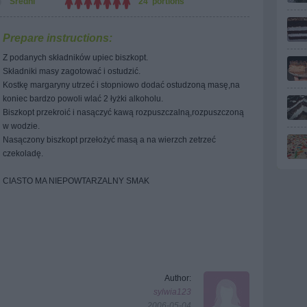
Średni
24 portions
Prepare instructions:
Z podanych składników upiec biszkopt.
Składniki masy zagotować i ostudzić.
Kostkę margaryny utrzeć i stopniowo dodać ostudzoną masę,na
koniec bardzo powoli wlać 2 łyżki alkoholu.
Biszkopt przekroić i nasączyć kawą rozpuszczalną,rozpuszczoną
w wodzie.
Nasączony biszkopt przełożyć masą a na wierzch zetrzeć
czekoladę.
CIASTO MA NIEPOWTARZALNY SMAK
Author:
sylwia123
2006-05-04