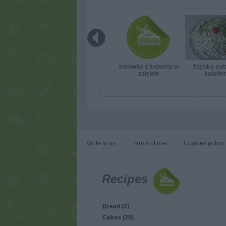
surówka z kapusty w
Szybka sała
zalewie
kalafio
Write to us
Terms of use
Cookies policy
Recipes
Bread (2)
Cakes (28)