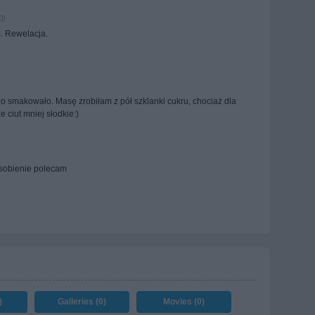
0)
. Rewelacja.
o smakowało. Masę zrobiłam z pół szklanki cukru, chociaż dla
 ciut mniej słodkie:)
 sobienie polecam
)
Galleries (0)
Movies (0)