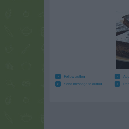
Follow author
Add
Send message to author
Prin