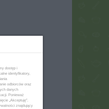
my dostęp i
lne identyfikatory,
iania
anie odbiorców oraz
nych danych
kacji. Ponieważ
ięcie „Akceptuję”.
ywatności znajdujący