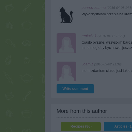
pannazuzanna
(2016-04-03 14:3
Wykorzystałam przepis na krem
reniutka1
(2016-04-11 15:21)
Ciasto pyszne, wszystkim bardz
mnie mogłoby być nawet jeszcze
Joamiz
(2016-05-02 21:39)
moim zdaniem ciasto jest takie
Write comment
More from this author
Recipes (86)
Articles (1