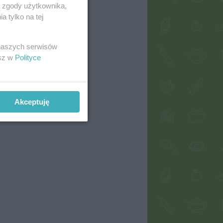
ą zgody użytkownika,
 tylko na tej
 naszych serwisów
esz w
Polityce
Akceptuję