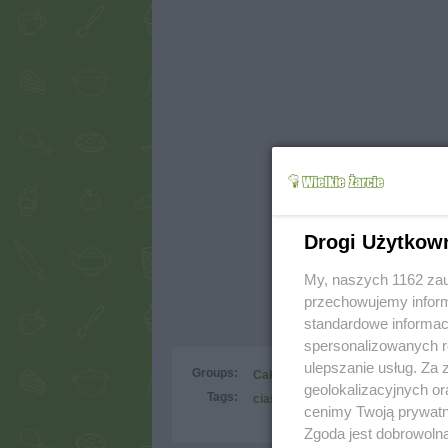
Drogi Użytkow
My, naszych 1162 zau
przechowujemy informa
standardowe informac
spersonalizowanych re
ulepszanie usług. Za
Groups:
Cakes
Cponge cakes
Layered
geolokalizacyjnych or
Tags:
ciasto
czekolada
czekoladow
cenimy Twoją prywatno
Zgoda jest dobrowoln