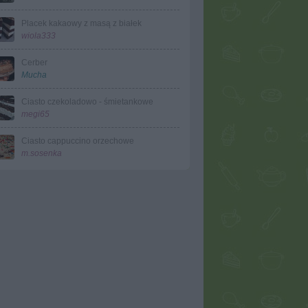
Placek kakaowy z masą z białek
wiola333
Cerber
Mucha
Ciasto czekoladowo - śmietankowe
megi65
Ciasto cappuccino orzechowe
m.sosenka