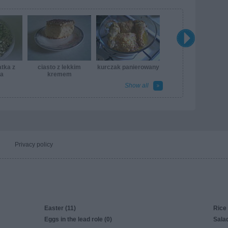
tka z
ciasto z lekkim
kurczak panierowany
ra
kremem
Show all
Privacy policy
Easter (11)
Rice 
Eggs in the lead role (0)
Salad