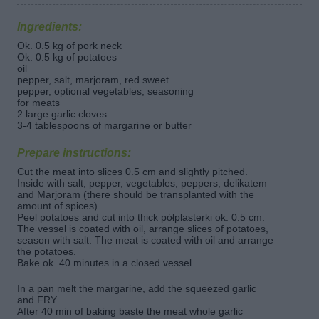
Ingredients:
Ok. 0.5 kg of pork neck
Ok. 0.5 kg of potatoes
oil
pepper, salt, marjoram, red sweet
pepper, optional vegetables, seasoning
for meats
2 large garlic cloves
3-4 tablespoons of margarine or butter
Prepare instructions:
Cut the meat into slices 0.5 cm and slightly pitched.
Inside with salt, pepper, vegetables, peppers, delikatem
and Marjoram (there should be transplanted with the
amount of spices).
Peel potatoes and cut into thick półplasterki ok. 0.5 cm.
The vessel is coated with oil, arrange slices of potatoes,
season with salt. The meat is coated with oil and arrange
the potatoes.
Bake ok. 40 minutes in a closed vessel.
In a pan melt the margarine, add the squeezed garlic
and FRY.
After 40 min of baking baste the meat whole garlic