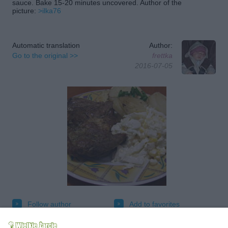
sauce. Bake 15-20 minutes uncovered. Author of the
picture:
>ilka76
Automatic translation
Author:
Go to the original >>
frettka
2016-07-05
Follow author
Add to favorites
Tested
Send message to author