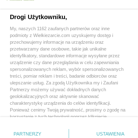
Print
Drogi Użytkowniku,
My, naszych 1162 zaufanych partnerów oraz inne
podmioty z Wielkiezarcie.com uzyskujemy dostęp i
przechowujemy informacje na urządzeniu oraz
przetwarzamy dane osobowe, takie jak unikalne
identyfikatory, standardowe informacje wysyłane przez
urządzenie czy dane przeglądania w celu zapewniania
spersonalizowanych reklam, wybór spersonalizowanych
treści, pomiar reklam i treści, badanie odbiorców oraz
ulepszanie usług. Za zgodą Użytkownika my i Zaufani
Groups:
Cuisines of nations
Polish cuisine
Meat
Partnerzy możemy używać dokładnych danych
Pork
Casseroles
geolokalizacyjnych oraz aktywnie skanować
Tags:
dinner
garlic
meat
pork
pork loin
charakterystykę urządzenia do celów identyfikacji.
potatoes
roast
the second dish
more tags
Ponieważ cenimy Twoją prywatność, prosimy o zgodę na
korzystanie z tych technologii poprzez kliknięcie
„Akceptuję”. Zgoda jest dobrowolna i zawsze możesz ją
No reviews. Write the first!
zmienić/wycofać klikając przycisk ustawień prywatności
PARTNERZY
USTAWIENIA