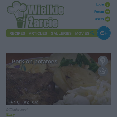
Login
Forum
Users
RECIPES
ARTICLES
GALLERIES
MOVIES
Pork on potatoes
2.8k
0
0
Difficulty level
Easy