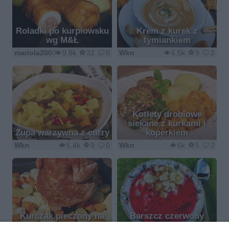
Roladki po kurpiowsku
Krem z kurek z
wg M&Ł
tymiankiem
mariola2000
9.8k
32
0
Wkn
6.5k
9
2
Kotlety drobiowe
siekane z kurkami i
Zupa warzywna z curry
koperkiem
Wkn
6.4k
9
0
Wkn
6k
5
2
Kurczak pieczony na
Barszcz czerwony
butelce
zabielany