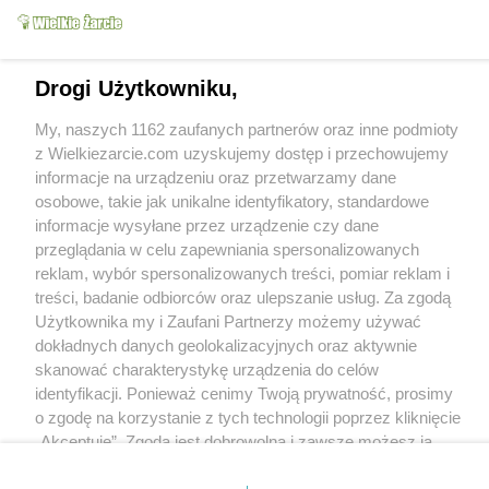
Wkn
10.4k
47
13
Olkka
5.8k
6
2
Drogi Użytkowniku,
My, naszych 1162 zaufanych partnerów oraz inne podmioty
Prosty sos z
z Wielkiezarcie.com uzyskujemy dostęp i przechowujemy
kurczakiem,
Kotlety faszerowane
informacje na urządzeniu oraz przetwarzamy dane
warzywami i kurkami
kurkami
osobowe, takie jak unikalne identyfikatory, standardowe
Wkn
6.5k
9
0
Wkn
8.2k
22
1
informacje wysyłane przez urządzenie czy dane
przeglądania w celu zapewniania spersonalizowanych
reklam, wybór spersonalizowanych treści, pomiar reklam i
treści, badanie odbiorców oraz ulepszanie usług. Za zgodą
Użytkownika my i Zaufani Partnerzy możemy używać
dokładnych danych geolokalizacyjnych oraz aktywnie
Sos kurkowy z
Parówki nadziewane
skanować charakterystykę urządzenia do celów
kurakiem
makaronem spaghetti
identyfikacji. Ponieważ cenimy Twoją prywatność, prosimy
Wkn
4.2k
4
0
Wkn
14.6k
21
2
o zgodę na korzystanie z tych technologii poprzez kliknięcie
„Akceptuję”. Zgoda jest dobrowolna i zawsze możesz ją
zmienić/wycofać klikając przycisk ustawień prywatności
1
2
3
4
5
6
7
...
44
>