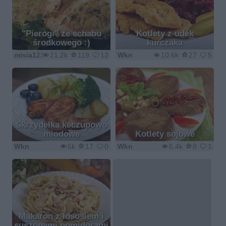
"Pierogi" ze schabu
Kotlety z udek
środkowego :)
kurczaka
misia123
21.2k
119
12
Wkn
10.6k
27
5
Skrzydełka keczupowo
miodowe
Kotlety sojowe
Wkn
6k
17
0
Wkn
6.4k
8
1
Makaron z łososiem i
suszonymi pomidorami