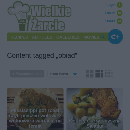
Login
Forum
Users
RECIPES
ARTICLES
GALLERIES
MOVIES
Content tagged „obiad”
Recommended
from latest
Mississippi pot roast
czyli pieczeń wołowa z
wolnowara wariacja na
Kotlety Curry i pyszna
temat
Sałatka