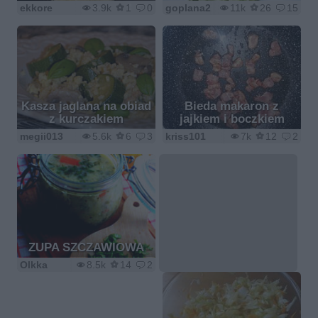
ekkore
3.9k
1
0
goplana2
11k
26
15
Kasza jaglana na obiad
Bieda makaron z
z kurczakiem
jajkiem i boczkiem
megii013
5.6k
6
3
kriss101
7k
12
2
ZUPA SZCZAWIOWA
Olkka
8.5k
14
2