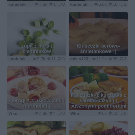
kanielak
7.5k
1
0
kanielak
6.8k
10
2
zupa z pora i
Kluseczki serowo-
ziemniaków
śmietankowe :)
kanielak
9.7k
11
0
misia123
11.2k
35
3
Paczuszki z kurczaka z
Pierogi z truskawkami i
serem, bazylią i
marmoladą
suszonymi pomidorami
Wkn
4.8k
4
0
Wkn
6k
19
0