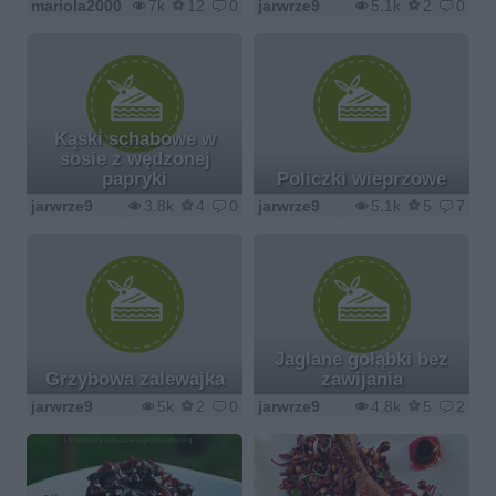
mariola2000
7k
12
0
jarwrze9
5.1k
2
0
Kąski schabowe w
sosie z wędzonej
papryki
Policzki wieprzowe
jarwrze9
3.8k
4
0
jarwrze9
5.1k
5
7
Jaglane gołąbki bez
Grzybowa zalewajka
zawijania
jarwrze9
5k
2
0
jarwrze9
4.8k
5
2