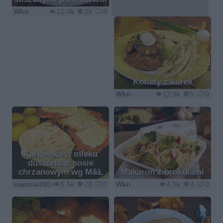
Wkn
12.4k
39
8
Kotlety z kurek
Wkn
12.5k
5
0
Karkówka w mleku
duszona w sosie
chrzanowym wg M&Ł
Makaron z brokułami
mariola2000
6.5k
28
0
Wkn
4.5k
4
0