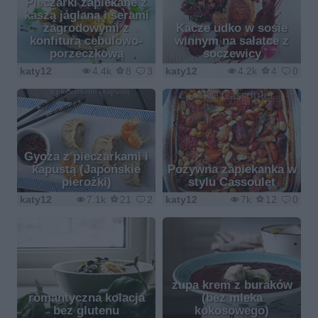
Pieczarki zapiekane z
kaszą jaglaną i serami
zagrodowymi z
Kacze udko w sosie
konfiturą cebulowo-
winnym na sałatce z
porzeczkową
soczewicy
katy12
4.4k
8
3
katy12
4.2k
4
0
Gyoza z pieczarkami i
kapustą (Japońskie
Pożywna zapiekanka w
pierożki)
stylu Cassoulet
katy12
7.1k
21
2
katy12
7k
12
0
zupa krem z buraków
romantyczna kolacja
(bez mleka
bez glutenu
kokosowego)