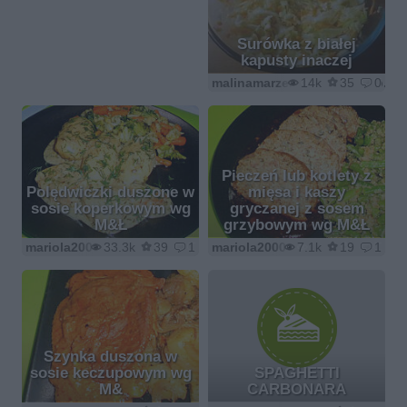
Surówka z białej
kapusty inaczej
malinamarzenamalina1@wp.pl
14k
35
0
Pieczeń lub kotlety z
Polędwiczki duszone w
mięsa i kaszy
sosie koperkowym wg
gryczanej z sosem
M&Ł
grzybowym wg M&Ł
mariola2000
33.3k
39
1
mariola2000
7.1k
19
1
Szynka duszona w
sosie keczupowym wg
SPAGHETTI
M&
CARBONARA