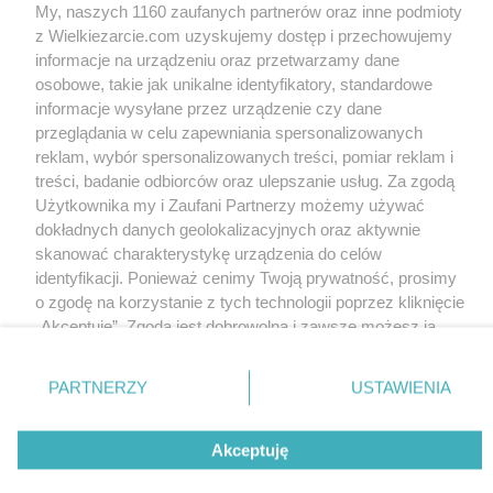
My, naszych 1160 zaufanych partnerów oraz inne podmioty
z Wielkiezarcie.com uzyskujemy dostęp i przechowujemy
informacje na urządzeniu oraz przetwarzamy dane
osobowe, takie jak unikalne identyfikatory, standardowe
informacje wysyłane przez urządzenie czy dane
przeglądania w celu zapewniania spersonalizowanych
reklam, wybór spersonalizowanych treści, pomiar reklam i
treści, badanie odbiorców oraz ulepszanie usług. Za zgodą
Użytkownika my i Zaufani Partnerzy możemy używać
dokładnych danych geolokalizacyjnych oraz aktywnie
skanować charakterystykę urządzenia do celów
identyfikacji. Ponieważ cenimy Twoją prywatność, prosimy
o zgodę na korzystanie z tych technologii poprzez kliknięcie
„Akceptuję”. Zgoda jest dobrowolna i zawsze możesz ją
zmienić/wycofać klikając przycisk ustawień prywatności
znajdujący się w lewym dolnym rogu strony
. Niektóre
PARTNERZY
USTAWIENIA
rodzaje przetwarzania danych nie wymagają zgody
użytkownika, ale masz prawo sprzeciwić się takiemu
Akceptuję
przetwarzaniu. Preferencje będą miały zastosowania tylko
na tej witrynie.