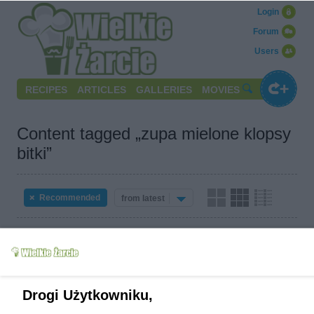
Login
Forum
Users
RECIPES
ARTICLES
GALLERIES
MOVIES
Content tagged „zupa mielone klopsy
bitki”
Recommended
from latest
No content that meet your criteria.
Write to us
Terms of use
Cookies policy
Privacy policy
Drogi Użytkowniku,