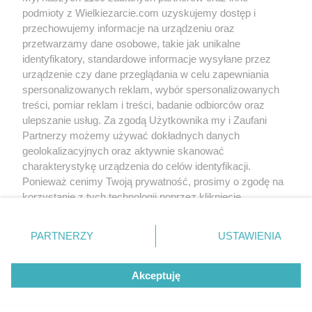
Send me a message
Follow me
podmioty z Wielkiezarcie.com uzyskujemy dostęp i
przechowujemy informacje na urządzeniu oraz
przetwarzamy dane osobowe, takie jak unikalne
About me
identyfikatory, standardowe informacje wysyłane przez
urządzenie czy dane przeglądania w celu zapewniania
Nic szczególnego, mieszczę się w standardach Matki-Polki :)
spersonalizowanych reklam, wybór spersonalizowanych
treści, pomiar reklam i treści, badanie odbiorców oraz
Since:
2005-05-18
ulepszanie usług. Za zgodą Użytkownika my i Zaufani
Status:
active (offline)
Partnerzy możemy używać dokładnych danych
geolokalizacyjnych oraz aktywnie skanować
Forum posts:
51
charakterystykę urządzenia do celów identyfikacji.
Sent comments:
101
Ponieważ cenimy Twoją prywatność, prosimy o zgodę na
Last comments:
0
korzystanie z tych technologii poprzez kliknięcie
„Akceptuję”. Zgoda jest dobrowolna i zawsze możesz ją
Awards
zmienić/wycofać klikając przycisk ustawień prywatności
Recommended:
0
PARTNERZY
USTAWIENIA
In favorites:
0
znajdujący się w lewym dolnym rogu strony
. Niektóre
Followers:
1
rodzaje przetwarzania danych nie wymagają zgody
Akceptuję
użytkownika, ale masz prawo sprzeciwić się takiemu
przetwarzaniu. Preferencje będą miały zastosowania tylko
Write to us
Terms of use
Cookies policy
Privacy policy
na tej witrynie.