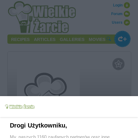
Login
Forum
Users
RECIPES
ARTICLES
GALLERIES
MOVIES
kasiabe
Drogi Użytkowniku,
My, naszych 1160 zaufanych partnerów oraz inne