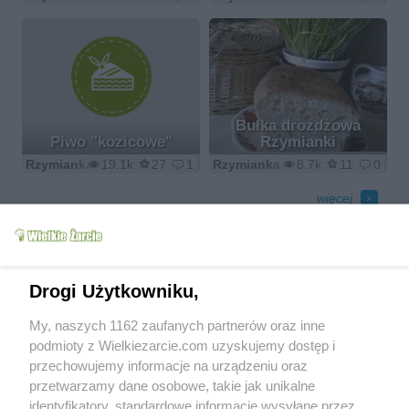
Bułka drożdżowa
Piwo "kozicowe"
Rzymianki
Rzymianka
19.1k
27
1
Rzymianka
8.7k
11
0
więcej
Galerie
Drogi Użytkowniku,
My, naszych 1162 zaufanych partnerów oraz inne
podmioty z Wielkiezarcie.com uzyskujemy dostęp i
przechowujemy informacje na urządzeniu oraz
Częstochowa - Jasna
Góra trochę inne
Wrześniowy urlop w
przetwarzamy dane osobowe, takie jak unikalne
widoki
Karwii
identyfikatory, standardowe informacje wysyłane przez