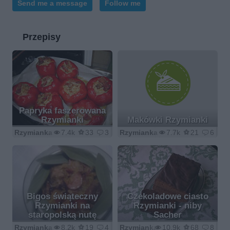
Send me a message
Follow me
Przepisy
Papryka faszerowana
Rzymianki
Makówki Rzymianki
Rzymianka
7.4k
33
3
Rzymianka
7.7k
21
6
Bigos świąteczny
Czekoladowe ciasto
Rzymianki na
Rzymianki - niby
staropolską nutę
Sacher
Rzymianka
8.2k
19
4
Rzymianka
10.9k
68
8