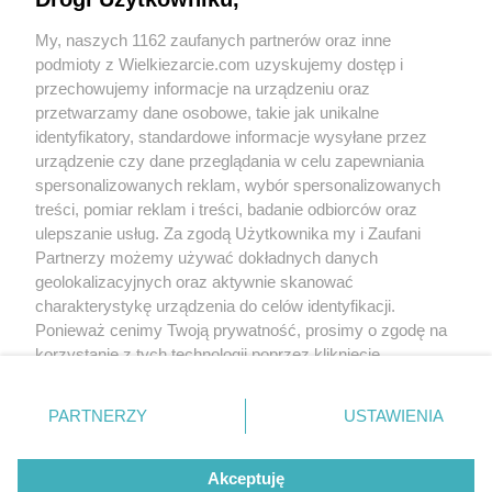
My, naszych 1162 zaufanych partnerów oraz inne
podmioty z Wielkiezarcie.com uzyskujemy dostęp i
przechowujemy informacje na urządzeniu oraz
przetwarzamy dane osobowe, takie jak unikalne
identyfikatory, standardowe informacje wysyłane przez
urządzenie czy dane przeglądania w celu zapewniania
spersonalizowanych reklam, wybór spersonalizowanych
treści, pomiar reklam i treści, badanie odbiorców oraz
ulepszanie usług. Za zgodą Użytkownika my i Zaufani
Partnerzy możemy używać dokładnych danych
geolokalizacyjnych oraz aktywnie skanować
charakterystykę urządzenia do celów identyfikacji.
Ponieważ cenimy Twoją prywatność, prosimy o zgodę na
korzystanie z tych technologii poprzez kliknięcie
„Akceptuję”. Zgoda jest dobrowolna i zawsze możesz ją
zmienić/wycofać klikając przycisk ustawień prywatności
PARTNERZY
USTAWIENIA
znajdujący się w lewym dolnym rogu strony
. Niektóre
rodzaje przetwarzania danych nie wymagają zgody
Since:
2006-06-02
Akceptuję
użytkownika, ale masz prawo sprzeciwić się takiemu
Status:
active (offline)