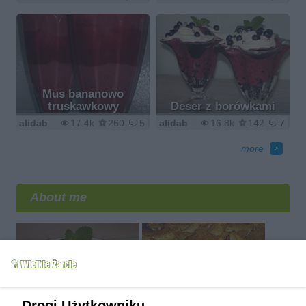
Mus bananowo
truskawkowy
Deser z borówkami
alidab
17.4k
260
5
alidab
16.8k
142
7
more
About me
Drogi Użytkowniku,