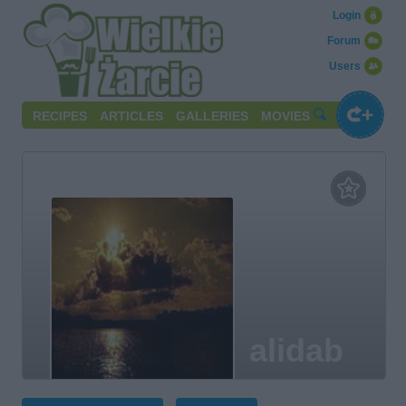
Login
Forum
Users
RECIPES
ARTICLES
GALLERIES
MOVIES
alidab