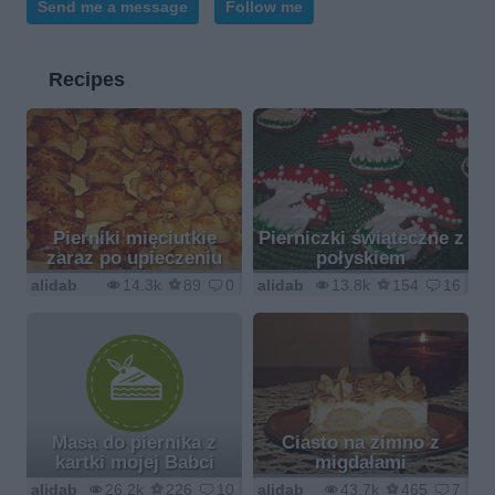
Send me a message
Follow me
Recipes
Pierniki mięciutkie
Pierniczki świąteczne z
zaraz po upieczeniu
połyskiem
alidab
14.3k
89
0
alidab
13.8k
154
16
Masa do piernika z
Ciasto na zimno z
kartki mojej Babci
migdałami
alidab
26.2k
226
10
alidab
43.7k
465
7