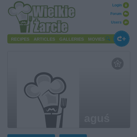
Login
Forum
Users
RECIPES
ARTICLES
GALLERIES
MOVIES
aguś