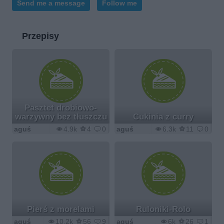
Send me a message
Follow me
Przepisy
Pasztet drobiowo-
warzywny bez tłuszczu
Cukinia z curry
aguś
4.9k
4
0
aguś
6.3k
11
0
Pierś z morelami
Ruloniki-Rolo
aguś
10.2k
56
9
aguś
6k
26
1