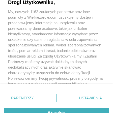
Drogi Użytkowniku,
My, naszych 1162 zaufanych partnerów oraz inne
podmioty z Wielkiezarcie.com uzyskujemy dostęp i
przechowujemy informacje na urządzeniu oraz
przetwarzamy dane osobowe, takie jak unikalne
identyfikatory, standardowe informacje wysyłane przez
urządzenie czy dane przeglądania w celu zapewniania
spersonalizowanych reklam, wybór spersonalizowanych
treści, pomiar reklam i treści, badanie odbiorców oraz
ulepszanie usług. Za zgodą Użytkownika my i Zaufani
Partnerzy możemy używać dokładnych danych
geolokalizacyjnych oraz aktywnie skanować
charakterystykę urządzenia do celów identyfikacji.
Ponieważ cenimy Twoją prywatność, prosimy o zgodę na
korzystanie z tych technologii poprzez kliknięcie
„Akceptuję”. Zgoda jest dobrowolna i zawsze możesz ją
zmienić/wycofać klikając przycisk ustawień prywatności
PARTNERZY
USTAWIENIA
znajdujący się w lewym dolnym rogu strony
. Niektóre
rodzaje przetwarzania danych nie wymagają zgody
Akceptuję
użytkownika, ale masz prawo sprzeciwić się takiemu