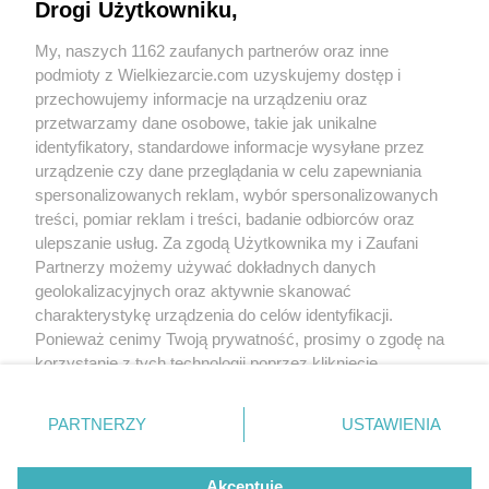
Drogi Użytkowniku,
My, naszych 1162 zaufanych partnerów oraz inne
podmioty z Wielkiezarcie.com uzyskujemy dostęp i
przechowujemy informacje na urządzeniu oraz
przetwarzamy dane osobowe, takie jak unikalne
identyfikatory, standardowe informacje wysyłane przez
urządzenie czy dane przeglądania w celu zapewniania
spersonalizowanych reklam, wybór spersonalizowanych
treści, pomiar reklam i treści, badanie odbiorców oraz
ulepszanie usług. Za zgodą Użytkownika my i Zaufani
Partnerzy możemy używać dokładnych danych
geolokalizacyjnych oraz aktywnie skanować
charakterystykę urządzenia do celów identyfikacji.
Ponieważ cenimy Twoją prywatność, prosimy o zgodę na
korzystanie z tych technologii poprzez kliknięcie
„Akceptuję”. Zgoda jest dobrowolna i zawsze możesz ją
zmienić/wycofać klikając przycisk ustawień prywatności
PARTNERZY
USTAWIENIA
znajdujący się w lewym dolnym rogu strony
. Niektóre
rodzaje przetwarzania danych nie wymagają zgody
Akceptuję
użytkownika, ale masz prawo sprzeciwić się takiemu