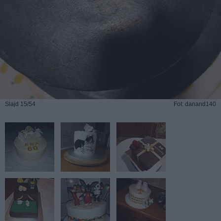
Slajd 15/54
Fot: danand140