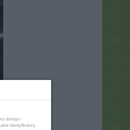
my dostęp i
lne identyfikatory,