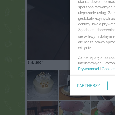
standardowe informac
spersonalizowanych re
ulepszanie usług. Za
geolokalizacyjnych or
cenimy Twoją prywatno
Zgoda jest dobrowoln
się w lewym dolnym r
ale masz prawo sprzec
witrynie.
Zapoznaj się z poniż
internetowych. Szcze
Slajd 29/54
Prywatności
i
Cookie
PARTNERZY