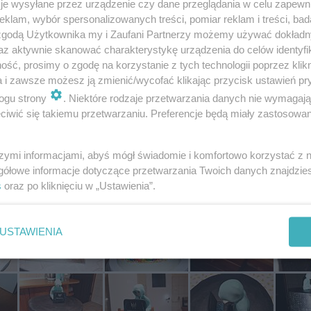
je wysyłane przez urządzenie czy dane przeglądania w celu zapewn
klam, wybór spersonalizowanych treści, pomiar reklam i treści, bad
 zgodą Użytkownika my i Zaufani Partnerzy możemy używać dokład
az aktywnie skanować charakterystykę urządzenia do celów identyfi
ść, prosimy o zgodę na korzystanie z tych technologii poprzez klikn
a i zawsze możesz ją zmienić/wycofać klikając przycisk ustawień pr
ogu strony
. Niektóre rodzaje przetwarzania danych nie wymagaj
iwić się takiemu przetwarzaniu. Preferencje będą miały zastosowania
szymi informacjami, abyś mógł świadomie i komfortowo korzystać z
gółowe informacje dotyczące przetwarzania Twoich danych znajdzi
Fot: danand1
s
oraz po kliknięciu w „Ustawienia”.
USTAWIENIA