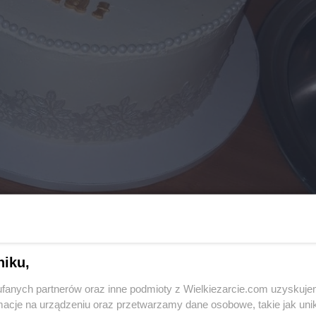
niku,
fanych partnerów oraz inne podmioty z Wielkiezarcie.com uzyskuje
cje na urządzeniu oraz przetwarzamy dane osobowe, takie jak unika