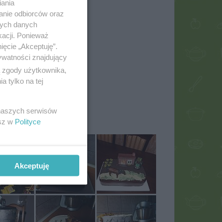
iania
anie odbiorców oraz
nych danych
kacji. Ponieważ
ięcie „Akceptuję”.
ywatności znajdujący
ą zgody użytkownika,
 tylko na tej
 naszych serwisów
esz w
Polityce
40
Akceptuję