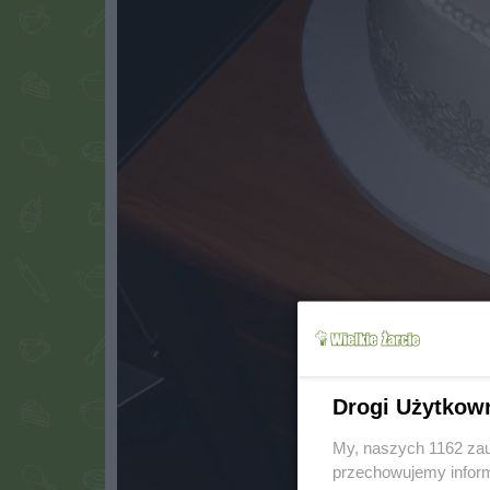
Drogi Użytkow
My, naszych 1162 zau
przechowujemy informa