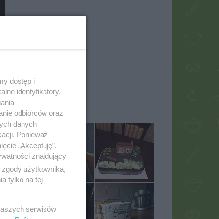
my dostęp i
lne identyfikatory,
iania
40
anie odbiorców oraz
nych danych
kacji. Ponieważ
ięcie „Akceptuję”.
ywatności znajdujący
ą zgody użytkownika,
 tylko na tej
 naszych serwisów