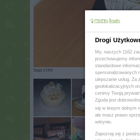
Drogi Użytkow
My, naszych 1162 zau
przechowujemy informa
standardowe informac
Slajd 17/54
spersonalizowanych re
ulepszanie usług. Za
geolokalizacyjnych or
cenimy Twoją prywatno
Zgoda jest dobrowoln
się w lewym dolnym r
ale masz prawo sprzec
witrynie.
Zapoznaj się z poniż