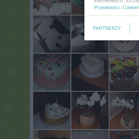
internetowych. Szcze
Prywatności
i
Cookie
PARTNERZY