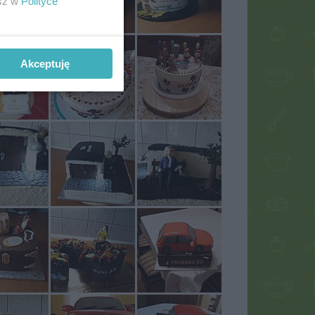
esz w
Polityce
Akceptuję