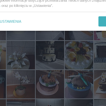
gółowe informacje dotyczące przetwarzania Twoich danych znajdzi
s
oraz po kliknięciu w „Ustawienia”.
USTAWIENIA