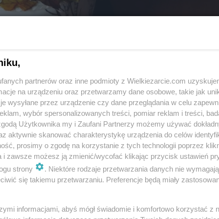
niku,
fanych partnerów oraz inne podmioty z Wielkiezarcie.com uzyskuje
cje na urządzeniu oraz przetwarzamy dane osobowe, takie jak unika
je wysyłane przez urządzenie czy dane przeglądania w celu zapewn
Fot: danand1
klam, wybór spersonalizowanych treści, pomiar reklam i treści, bad
 zgodą Użytkownika my i Zaufani Partnerzy możemy używać dokład
az aktywnie skanować charakterystykę urządzenia do celów identyfi
ść, prosimy o zgodę na korzystanie z tych technologii poprzez klikn
a i zawsze możesz ją zmienić/wycofać klikając przycisk ustawień pr
ogu strony
. Niektóre rodzaje przetwarzania danych nie wymagaj
iwić się takiemu przetwarzaniu. Preferencje będą miały zastosowania
szymi informacjami, abyś mógł świadomie i komfortowo korzystać z