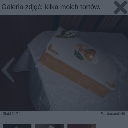
Galeria zdjęć: kilka moich tortów.
Slajd 24/54
Fot: danand140