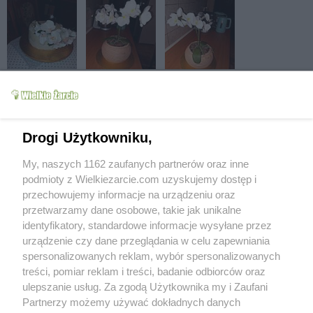
Drogi Użytkowniku,
My, naszych 1162 zaufanych partnerów oraz inne
podmioty z Wielkiezarcie.com uzyskujemy dostęp i
przechowujemy informacje na urządzeniu oraz
przetwarzamy dane osobowe, takie jak unikalne
identyfikatory, standardowe informacje wysyłane przez
urządzenie czy dane przeglądania w celu zapewniania
spersonalizowanych reklam, wybór spersonalizowanych
treści, pomiar reklam i treści, badanie odbiorców oraz
ulepszanie usług. Za zgodą Użytkownika my i Zaufani
Partnerzy możemy używać dokładnych danych