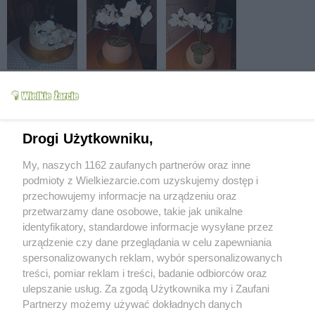
Drogi Użytkowniku,
My, naszych 1162 zaufanych partnerów oraz inne
podmioty z Wielkiezarcie.com uzyskujemy dostęp i
przechowujemy informacje na urządzeniu oraz
przetwarzamy dane osobowe, takie jak unikalne
identyfikatory, standardowe informacje wysyłane przez
urządzenie czy dane przeglądania w celu zapewniania
spersonalizowanych reklam, wybór spersonalizowanych
treści, pomiar reklam i treści, badanie odbiorców oraz
ulepszanie usług. Za zgodą Użytkownika my i Zaufani
Partnerzy możemy używać dokładnych danych