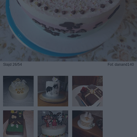
Slajd 26/54
Fot: danand140