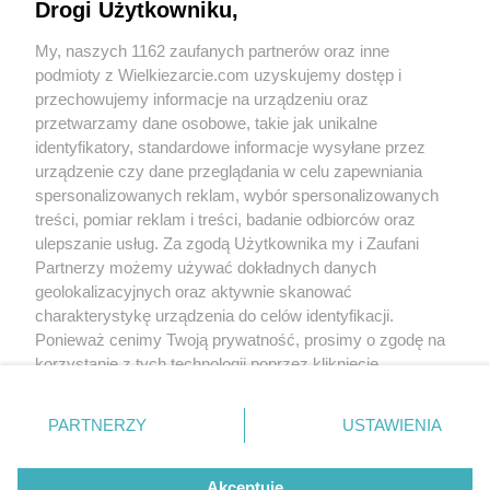
Drogi Użytkowniku,
My, naszych 1162 zaufanych partnerów oraz inne
podmioty z Wielkiezarcie.com uzyskujemy dostęp i
przechowujemy informacje na urządzeniu oraz
przetwarzamy dane osobowe, takie jak unikalne
identyfikatory, standardowe informacje wysyłane przez
urządzenie czy dane przeglądania w celu zapewniania
spersonalizowanych reklam, wybór spersonalizowanych
treści, pomiar reklam i treści, badanie odbiorców oraz
ulepszanie usług. Za zgodą Użytkownika my i Zaufani
Partnerzy możemy używać dokładnych danych
geolokalizacyjnych oraz aktywnie skanować
charakterystykę urządzenia do celów identyfikacji.
Ponieważ cenimy Twoją prywatność, prosimy o zgodę na
korzystanie z tych technologii poprzez kliknięcie
„Akceptuję”. Zgoda jest dobrowolna i zawsze możesz ją
zmienić/wycofać klikając przycisk ustawień prywatności
PARTNERZY
USTAWIENIA
znajdujący się w lewym dolnym rogu strony
. Niektóre
rodzaje przetwarzania danych nie wymagają zgody
Akceptuję
użytkownika, ale masz prawo sprzeciwić się takiemu