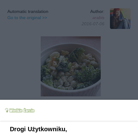
Automatic translation
Author:
Go to the original >>
arabis
2016-07-06
Follow author
Add to favorites
Tested
Send message to author
Print
Drogi Użytkowniku,