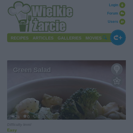
Login
Forum
Users
RECIPES
ARTICLES
GALLERIES
MOVIES
Green Salad
3k
0
0
Difficulty level
Easy