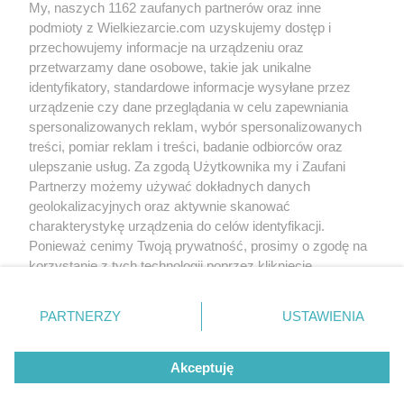
My, naszych 1162 zaufanych partnerów oraz inne
podmioty z Wielkiezarcie.com uzyskujemy dostęp i
przechowujemy informacje na urządzeniu oraz
przetwarzamy dane osobowe, takie jak unikalne
identyfikatory, standardowe informacje wysyłane przez
urządzenie czy dane przeglądania w celu zapewniania
spersonalizowanych reklam, wybór spersonalizowanych
treści, pomiar reklam i treści, badanie odbiorców oraz
ulepszanie usług. Za zgodą Użytkownika my i Zaufani
Partnerzy możemy używać dokładnych danych
Groups:
geolokalizacyjnych oraz aktywnie skanować
Salads
Salads
charakterystykę urządzenia do celów identyfikacji.
Tags:
broccoli
chives
cucumbers
eggs
peas
salad
salad with broccoli
more tags
Ponieważ cenimy Twoją prywatność, prosimy o zgodę na
korzystanie z tych technologii poprzez kliknięcie
„Akceptuję”. Zgoda jest dobrowolna i zawsze możesz ją
No reviews. Write the first!
zmienić/wycofać klikając przycisk ustawień prywatności
PARTNERZY
USTAWIENIA
znajdujący się w lewym dolnym rogu strony
. Niektóre
Write comment
rodzaje przetwarzania danych nie wymagają zgody
Akceptuję
użytkownika, ale masz prawo sprzeciwić się takiemu
przetwarzaniu. Preferencje będą miały zastosowania tylko
Write to us
Terms of use
Cookies policy
Privacy policy