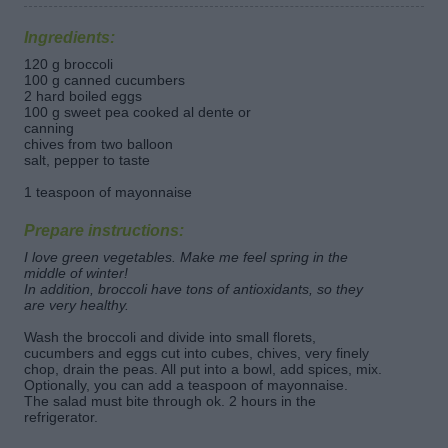
Ingredients:
120 g broccoli
100 g canned cucumbers
2 hard boiled eggs
100 g sweet pea cooked al dente or
canning
chives from two balloon
salt, pepper to taste
1 teaspoon of mayonnaise
Prepare instructions:
I love green vegetables. Make me feel spring in the
middle of winter!
In addition, broccoli have tons of antioxidants, so they
are very healthy.
Wash the broccoli and divide into small florets,
cucumbers and eggs cut into cubes, chives, very finely
chop, drain the peas. All put into a bowl, add spices, mix.
Optionally, you can add a teaspoon of mayonnaise.
The salad must bite through ok. 2 hours in the
refrigerator.