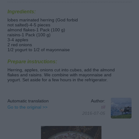
Ingredients:
lobes marinated herring (God forbid
not salted)-4-5 pieces
almond flakes-1 Pack (100 g)
raisins-1 Pack (100 g)
3-4 apples
2 red onions
1/2 yogurt to 1/2 of mayonnaise
Prepare instructions:
Herring, apples, onions cut into cubes, add the almond
flakes and raisins. We combine with mayonnaise and
yogurt. Set aside for a few hours in the refrigerator.
Automatic translation
Author:
Go to the original >>
till
2016-07-05