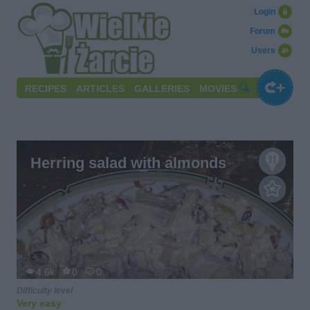
Login
Forum
Users
RECIPES
ARTICLES
GALLERIES
MOVIES
Herring salad with almonds
4.6k
0
0
Difficulty level
Very easy