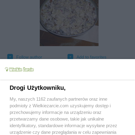
Follow author
Add to favorites
Tested
Send message to author
Print
Drogi Użytkowniku,
My, naszych 1162 zaufanych partnerów oraz inne
podmioty z Wielkiezarcie.com uzyskujemy dostęp i
przechowujemy informacje na urządzeniu oraz
przetwarzamy dane osobowe, takie jak unikalne
identyfikatory, standardowe informacje wysyłane przez
urządzenie czy dane przeglądania w celu zapewniania