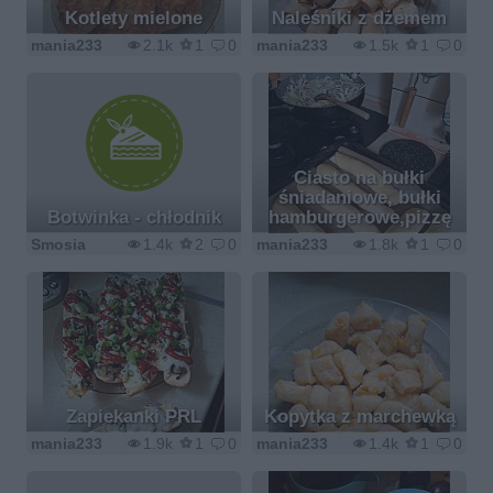
Kotlety mielone
Naleśniki z dżemem
mania233
2.1k
1
0
mania233
1.5k
1
0
Ciasto na bułki
śniadaniowe, bułki
Botwinka - chłodnik
hamburgerowe,pizzę
Smosia
1.4k
2
0
mania233
1.8k
1
0
Zapiekanki PRL
Kopytka z marchewką
mania233
1.9k
1
0
mania233
1.4k
1
0