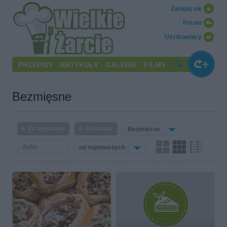
Zaloguj się
Forum
Użytkownicy
PRZEPISY
ARTYKUŁY
GALERIE
FILMY
Bezmięsne
Ze zdjęciami
Polecane
Bezmięsne
od najnowszych