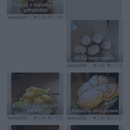
Pierogi z kapustą po
gołąbkach
mania233
1.2k
2
0
Bułki twarogowe
mania233
1.6k
1
3
Kopytka z gorących
kartofli
Racuchy drożdżowe
mania233
1.3k
2
0
mania233
1.4k
3
0