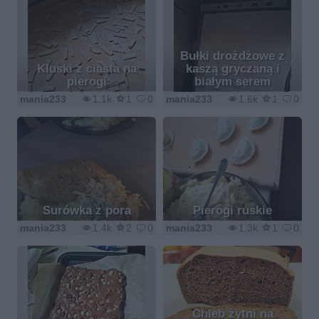
Bułki drożdżowe z
Kluski z ciasta na
kaszą gryczaną i
pierogi
białym serem
mania233
1.1k
1
0
mania233
1.6k
1
0
Surówka z pora
Pierogi ruskie
mania233
1.4k
2
0
mania233
1.3k
1
0
Chleb żytni na