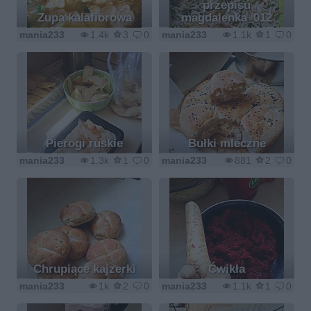
przepisu
Zupa kalafiorowa
magdalenka_012
mania233
1.4k
3
0
mania233
1.1k
1
0
Pierogi ruskie
Bułki mleczne
mania233
1.3k
1
0
mania233
881
2
0
Chrupiące kajzerki
Ćwikła
mania233
1k
2
0
mania233
1.1k
1
0