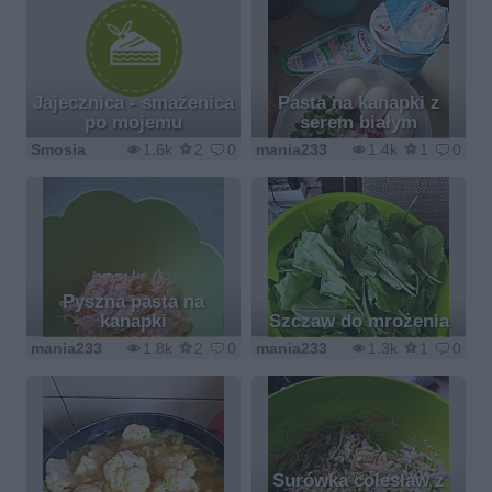
Jajecznica - smażenica
Pasta na kanapki z
po mojemu
serem białym
Smosia
1.6k
2
0
mania233
1.4k
1
0
Pyszna pasta na
kanapki
Szczaw do mrożenia
mania233
1.8k
2
0
mania233
1.3k
1
0
Surówka colesław z