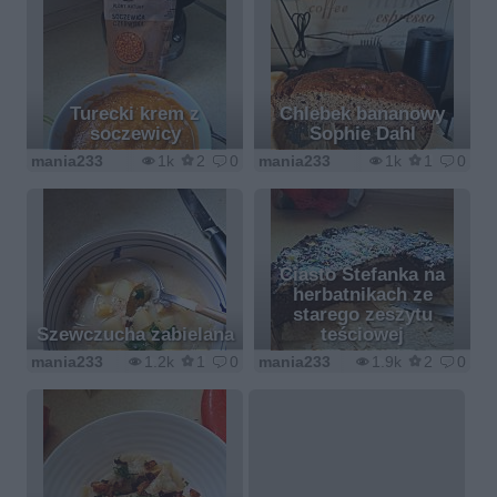
Turecki krem z
Chlebek bananowy
soczewicy
Sophie Dahl
mania233
1k
2
0
mania233
1k
1
0
Ciasto Stefanka na
herbatnikach ze
starego zeszytu
Szewczucha zabielana
teściowej
mania233
1.2k
1
0
mania233
1.9k
2
0