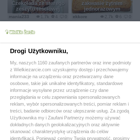
Czekolada ze starego
zakwasie żytnim
zeszytu teściowej
jednorazowym
mania233
1.7k
4
0
ekkore
2.7k
6
0
Drogi Użytkowniku,
Placki z cukini i serka
Pasta z buraka
My, naszych 1160 zaufanych partnerów oraz inne podmioty
wiejskiego
czerwonego
z Wielkiezarcie.com uzyskujemy dostęp i przechowujemy
lukpecyn
5.3k
11
0
doalda
4.3k
3
0
informacje na urządzeniu oraz przetwarzamy dane
osobowe, takie jak unikalne identyfikatory, standardowe
informacje wysyłane przez urządzenie czy dane
przeglądania w celu zapewniania spersonalizowanych
reklam, wybór spersonalizowanych treści, pomiar reklam i
Chrupice gofry bez
treści, badanie odbiorców oraz ulepszanie usług. Za zgodą
Ogórki na styl
glutenu, bez laktozy i
Użytkownika my i Zaufani Partnerzy możemy używać
koreański
bez cukru
dokładnych danych geolokalizacyjnych oraz aktywnie
mariola2000
3.4k
4
1
lukpecyn
4.7k
4
0
skanować charakterystykę urządzenia do celów
identyfikacji. Ponieważ cenimy Twoją prywatność, prosimy