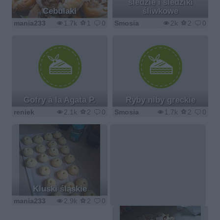
śledzie i śledziki
Cebulaki
śliwkowe
mania233
1.7k
1
0
Smosia
2k
2
0
Gofry à la Agata P.
Ryby niby greckie
reniek
2.1k
2
0
Smosia
1.7k
2
0
Kluski śląskie
mania233
2.9k
2
0