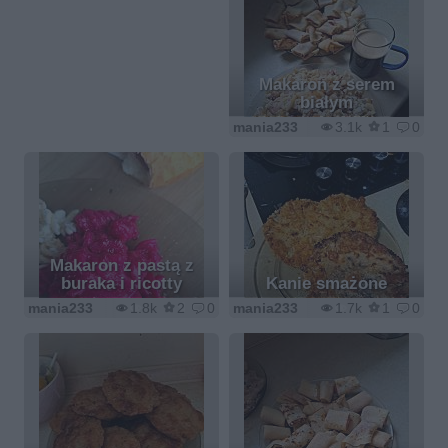
Makaron z serem
białym
mania233
3.1k
1
0
Makaron z pastą z
buraka i ricotty
Kanie smażone
mania233
1.8k
2
0
mania233
1.7k
1
0