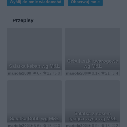
Wyślij do mnie wiadomość
Obserwuj mnie
Przepisy
Cebulaszki twarogowe
Sałatka kebab wg M&Ł
wg M&Ł
mariola2000
6k
12
0
mariola2000
8.1k
21
4
Sałatka z sosem
Sałatka Cobb wg M&Ł
tysiąca wysp wg M&Ł
mariola2000
5.6k
15
0
mariola2000
6.9k
15
2