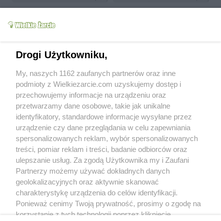
Drogi Użytkowniku,
Zapiekanka gyros z
Sos słodko - kwaśny
My, naszych 1162 zaufanych partnerów oraz inne
piuree wg M&Ł
wg M&Ł
podmioty z Wielkiezarcie.com uzyskujemy dostęp i
mariola2000
4.2k
6
0
mariola2000
4.8k
9
7
przechowujemy informacje na urządzeniu oraz
przetwarzamy dane osobowe, takie jak unikalne
więcej
identyfikatory, standardowe informacje wysyłane przez
urządzenie czy dane przeglądania w celu zapewniania
Od kiedy z nami:
2009-06-20
spersonalizowanych reklam, wybór spersonalizowanych
Status:
aktywny (offline)
treści, pomiar reklam i treści, badanie odbiorców oraz
ulepszanie usług. Za zgodą Użytkownika my i Zaufani
Wypowiedzi na forum:
0
Partnerzy możemy używać dokładnych danych
Wystawione komentarze:
158
geolokalizacyjnych oraz aktywnie skanować
Otrzymane komentarze:
575
charakterystykę urządzenia do celów identyfikacji.
Ponieważ cenimy Twoją prywatność, prosimy o zgodę na
Wyróżnienia
korzystanie z tych technologii poprzez kliknięcie
Treści polecane:
4