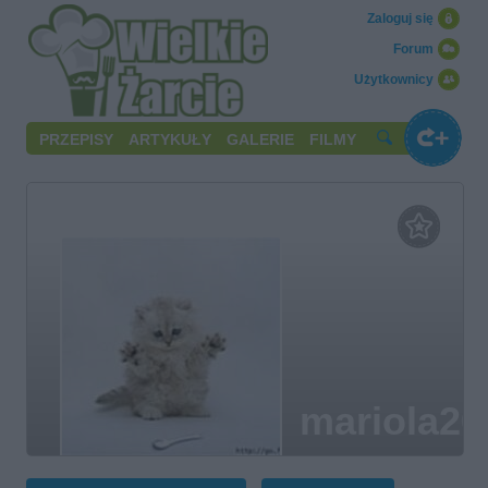
Zaloguj się
Forum
Użytkownicy
PRZEPISY
ARTYKUŁY
GALERIE
FILMY
mariola20