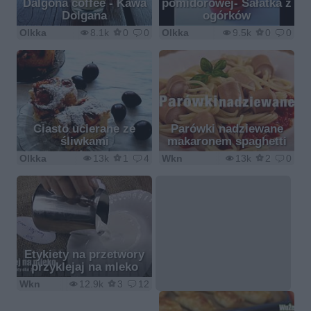
Dalgona coffee - Kawa
pomidorowej- Sałatka z
Dolgana
ogórków
Olkka
8.1k
0
0
Olkka
9.5k
0
0
Ciasto ucierane ze
Parówki nadziewane
śliwkami
makaronem spaghetti
Olkka
13k
1
4
Wkn
13k
2
0
Etykiety na przetwory
przyklejaj na mleko
Wkn
12.9k
3
12