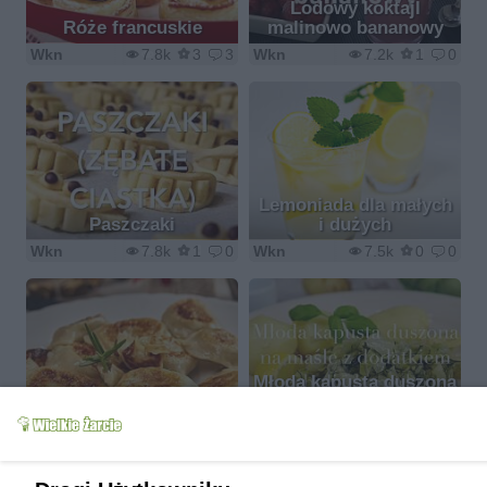
Lodowy koktajl
Róże francuskie
malinowo bananowy
Wkn
7.8k
3
3
Wkn
7.2k
1
0
Lemoniada dla małych
Paszczaki
i dużych
Wkn
7.8k
1
0
Wkn
7.5k
0
0
Młoda kapusta duszona
Pierogi z kiszoną
na maśle - majowe
duszoną kapustą
danie dla smakoszy
Wkn
8.6k
4
0
Wkn
14.3k
12
6