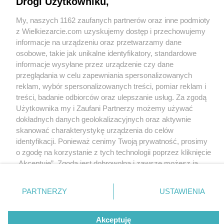
Drogi Użytkowniku,
My, naszych 1162 zaufanych partnerów oraz inne podmioty
z Wielkiezarcie.com uzyskujemy dostęp i przechowujemy
informacje na urządzeniu oraz przetwarzamy dane
Jak zrobić delikatne
Jak zrobić ciasto na
osobowe, takie jak unikalne identyfikatory, standardowe
placki z jabłkami
naleśniki?
informacje wysyłane przez urządzenie czy dane
Wkn
11.4k
10
3
Wkn
11.4k
5
0
przeglądania w celu zapewniania spersonalizowanych
reklam, wybór spersonalizowanych treści, pomiar reklam i
treści, badanie odbiorców oraz ulepszanie usług. Za zgodą
Użytkownika my i Zaufani Partnerzy możemy używać
dokładnych danych geolokalizacyjnych oraz aktywnie
skanować charakterystykę urządzenia do celów
identyfikacji. Ponieważ cenimy Twoją prywatność, prosimy
Pierogi z jagodami
o zgodę na korzystanie z tych technologii poprzez kliknięcie
Wkn
„Akceptuję”. Zgoda jest dobrowolna i zawsze możesz ją
10.8k
4
1
zmienić/wycofać klikając przycisk ustawień prywatności
znajdujący się w lewym dolnym rogu strony
. Niektóre
PARTNERZY
USTAWIENIA
Wersja mobilna
Napisz do nas
Regulamin
rodzaje przetwarzania danych nie wymagają zgody
Polityka cookies
Polityka prywatności
Reklama
użytkownika, ale masz prawo sprzeciwić się takiemu
Akceptuję
przetwarzaniu. Preferencje będą miały zastosowania tylko