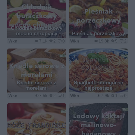
Chłodnik buraczkowy
mocno chrupiący
Pleśniak porzeczkowy
Wkn
7.1k
2
0
Wkn
19.8k
5
2
Knedle serowe z
Spaghetti bolognese
morelami
najprostsze
Wkn
7.5k
2
1
Wkn
7.9k
1
0