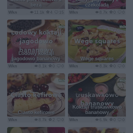
bezą
czekoladą
Wkn
11.1k
4
15
Wkn
8.7k
0
0
Lodowy koktajl
jagodowo bananowy
Wege squares
Wkn
8.1k
0
0
Wkn
8.3k
0
0
Koktajl truskawkowo
Ciasto kefirowe
bananowy
Wkn
8.7k
2
0
Wkn
6.9k
0
0