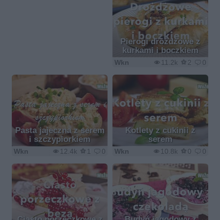
Pierogi drożdżowe z
kurkami i boczkiem
Wkn
11.2k
2
0
Pasta jajeczna z serem
Kotlety z cukinii z
i szczypiorkiem
serem
Wkn
12.4k
1
0
Wkn
10.8k
0
0
Ciasto porzeczkowe z
Budyń jagodowy z