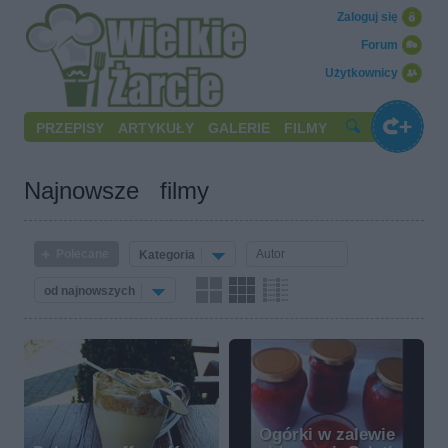
Zaloguj się
Forum
Użytkownicy
PRZEPISY
ARTYKUŁY
GALERIE
FILMY
Najnowsze filmy
Polecane
Kategoria
od najnowszych
Ogórki w zalewie