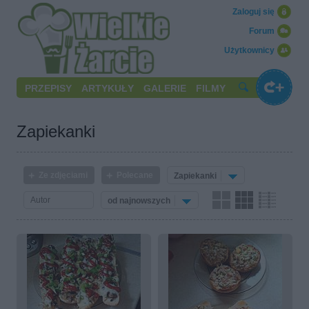
Zaloguj się
Forum
Użytkownicy
PRZEPISY
ARTYKUŁY
GALERIE
FILMY
Zapiekanki
Ze zdjęciami
Polecane
Zapiekanki
od najnowszych