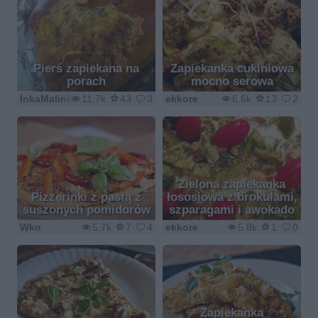
Pierś zapiekana na
Zapiekanka cukiniowa
porach
mocno serowa
InkaMalinka
11.7k
43
3
ekkore
6.6k
13
2
Zielona zapiekanka
Pizzerinki z pastą z
łososiowa z brokułami,
suszonych pomidorów
szparagami i awokado
Wkn
5.7k
7
4
ekkore
5.8k
1
0
Zapiekanka