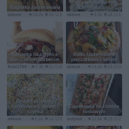
zapiekanka
Bagietka faszerowana
ziemniaczana
ekkore
13.2k
33
2
ekkore
9.2k
18
1
Kanapka na ciepło z
Bułki faszerowane
kurczakiem barbecue
pieczarkami i serem
Kobi1704
7.3k
11
0
ekkore
14.1k
23
3
Omlet cukiniowy
faszerowany serem i
Zapiekanka na chlebie
szynką
tostowym
ekkore
5.1k
12
0
onlyred
12.5k
23
7