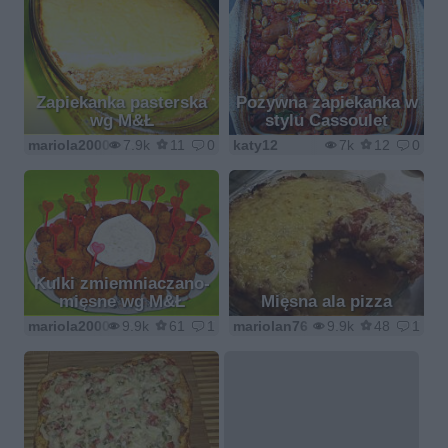
Zapiekanka pasterska
Pożywna zapiekanka w
wg M&Ł
stylu Cassoulet
mariola2000
7.9k
11
0
katy12
7k
12
0
Kulki zmiemniaczano-
mięsne wg M&Ł
Mięsna ala pizza
mariola2000
9.9k
61
1
mariolan76
9.9k
48
1