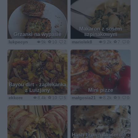
Makaron z sosem
Grzanki na wypasie
szpinakowym
lukpecyn
9k
10
2
mariolek8
9.2k
7
0
Bayou dirt - zapiekanka
z Luizjany
Mini pizze
ekkore
8.4k
10
5
małgosia21
8.2k
9
0
Hash brown casserole -