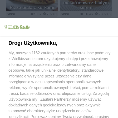
makaronowa z białym
Pizza biała z kurkami
serem
Wkn
5.5k
7
0
Wkn
10.4k
23
3
Drogi Użytkowniku,
Tosty z francuskiego
Mufinki śniadaniowe
My, naszych 1162 zaufanych partnerów oraz inne podmioty
wg M&Ł
wg M&Ł
z Wielkiezarcie.com uzyskujemy dostęp i przechowujemy
mariola2000
6.3k
27
1
mariola2000
35.6k
104
5
informacje na urządzeniu oraz przetwarzamy dane
osobowe, takie jak unikalne identyfikatory, standardowe
informacje wysyłane przez urządzenie czy dane
przeglądania w celu zapewniania spersonalizowanych
reklam, wybór spersonalizowanych treści, pomiar reklam i
treści, badanie odbiorców oraz ulepszanie usług. Za zgodą
cukinia z indykiem i
Użytkownika my i Zaufani Partnerzy możemy używać
Pita s mesem
ryżem
dokładnych danych geolokalizacyjnych oraz aktywnie
Dżanina Fonda
7.7k
12
0
Wróbelek
3.7k
3
0
skanować charakterystykę urządzenia do celów
identyfikacji. Ponieważ cenimy Twoją prywatność, prosimy