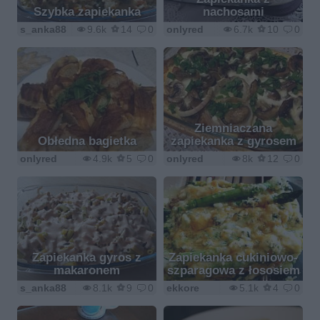
Szybka zapiekanka
nachosami
s_anka88
9.6k
14
0
onlyred
6.7k
10
0
Ziemniaczana
Obłedna bagietka
zapiekanka z gyrosem
onlyred
4.9k
5
0
onlyred
8k
12
0
Zapiekanka gyros z
Zapiekanka cukiniowo-
makaronem
szparagowa z łososiem
s_anka88
8.1k
9
0
ekkore
5.1k
4
0