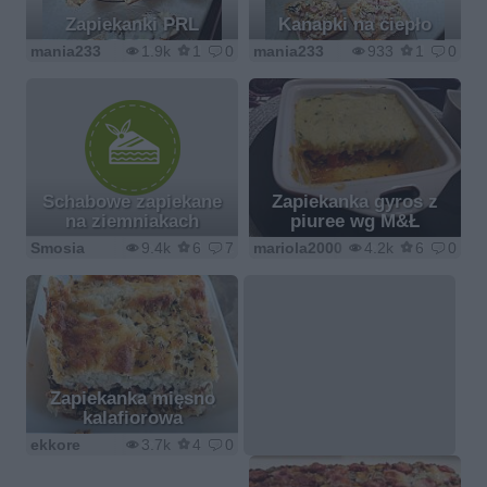
Zapiekanki PRL
Kanapki na ciepło
mania233
1.9k
1
0
mania233
933
1
0
Schabowe zapiekane
Zapiekanka gyros z
na ziemniakach
piuree wg M&Ł
Smosia
9.4k
6
7
mariola2000
4.2k
6
0
Zapiekanka mięsno
kalafiorowa
ekkore
3.7k
4
0