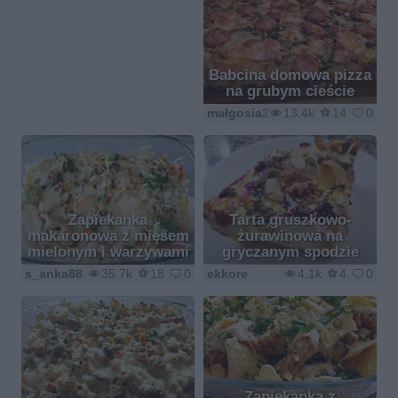
Babcina domowa pizza
na grubym cieście
małgosia21
13.4k
14
0
Zapiekanka
Tarta gruszkowo-
makaronowa z mięsem
żurawinowa na
mielonym i warzywami
gryczanym spodzie
s_anka88
35.7k
18
0
ekkore
4.1k
4
0
Zapiekanka z