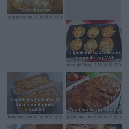
Pizza domowa
supermonica
10.3k
26
0
Zapiekane nadziewane
ziemniaki wg M&Ł
mariola2000
13.2k
60
0
Zapiekany makaron w
sosie śmietanowo
serowym
Zapiekanka orientalna
InkaMalinka
20.6k
32
2
je7mima
11.4k
19
0