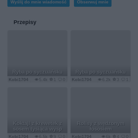
Wyślij do mnie wiadomość
Obserwuj mnie
Przepisy
Ryba po syczuańsku
Ryba po syczuańsku
Kobi1704
5.4k
1
0
Kobi1704
6.2k
3
1
Koktajl z krewetek z
Rollsy z wędzonym
sosem tysiąca wysp
łososiem
Kobi1704
6.5k
9
0
Kobi1704
6k
4
0