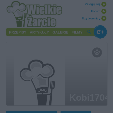
Zaloguj się
Forum
Użytkownicy
PRZEPISY
ARTYKUŁY
GALERIE
FILMY
Kobi1704