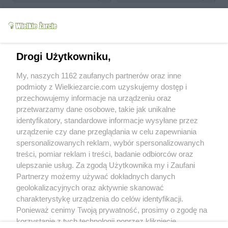
Drogi Użytkowniku,
Grillowana tortilla z
Pieczone sajgonki z
domowymi
My, naszych 1162 zaufanych partnerów oraz inne
ryżem i kukurydzą
polędwiczkami
podmioty z Wielkiezarcie.com uzyskujemy dostęp i
Kobi1704
6.8k
6
1
Kobi1704
7.6k
14
0
przechowujemy informacje na urządzeniu oraz
przetwarzamy dane osobowe, takie jak unikalne
więcej
identyfikatory, standardowe informacje wysyłane przez
urządzenie czy dane przeglądania w celu zapewniania
Od kiedy z nami:
2015-08-10
spersonalizowanych reklam, wybór spersonalizowanych
Status:
aktywny (offline)
treści, pomiar reklam i treści, badanie odbiorców oraz
ulepszanie usług. Za zgodą Użytkownika my i Zaufani
Wypowiedzi na forum:
0
Partnerzy możemy używać dokładnych danych
Wystawione komentarze:
9
geolokalizacyjnych oraz aktywnie skanować
Otrzymane komentarze:
49
charakterystykę urządzenia do celów identyfikacji.
Ponieważ cenimy Twoją prywatność, prosimy o zgodę na
Wyróżnienia
korzystanie z tych technologii poprzez kliknięcie
Treści polecane:
1