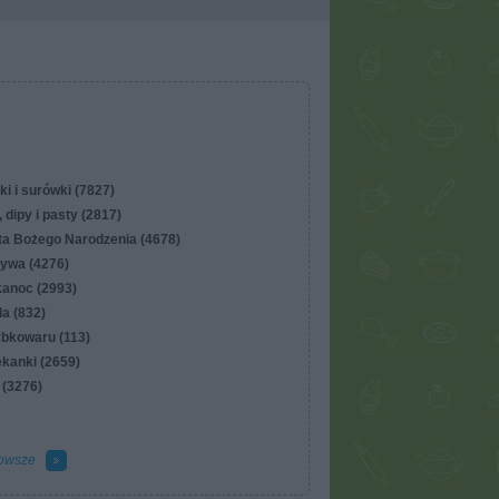
ki i surówki (7827)
 dipy i pasty (2817)
ta Bożego Narodzenia (4678)
ywa (4276)
kanoc (2993)
lla (832)
ybkowaru (113)
ekanki (2659)
 (3276)
owsze