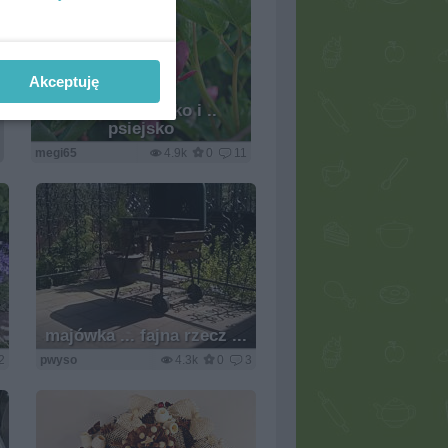
Akceptuję
Sielsko, wiejsko i ..
psiejsko
megi65
4.9k
0
11
majówka ... fajna rzecz ...
2
pwyso
4.3k
0
3