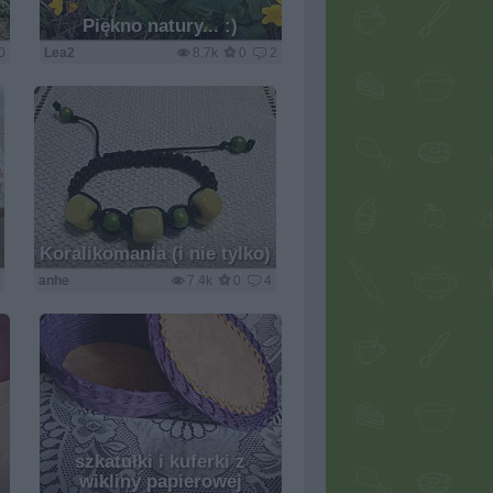
Piękno natury... :)
0
Lea2
8.7k
0
2
Koralikomania (i nie tylko)
5
anhe
7.4k
0
4
szkatułki i kuferki z
wikliny papierowej