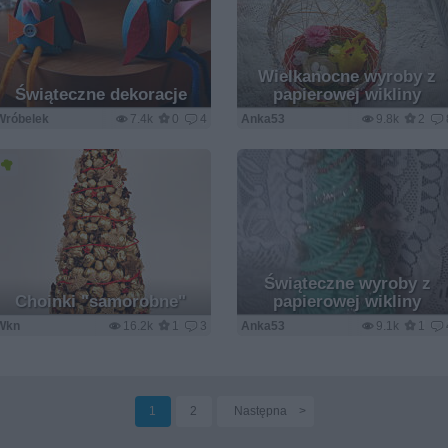
Wielkanocne wyroby z
Świąteczne dekoracje
papierowej wikliny
Wróbelek
7.4k
0
4
Anka53
9.8k
2
Świąteczne wyroby z
Choinki "samorobne"
papierowej wikliny
Wkn
16.2k
1
3
Anka53
9.1k
1
1
2
Następna
>