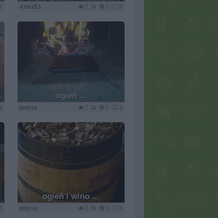
2
Anka53
7.7k
0
8
ogień ...
1
pwyso
7.1k
0
3
ogień i wino ...
3
pwyso
6.8k
0
4