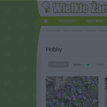
PRZEPISY
ARTYKUŁY
Jesteś tutaj:
Strona główna
/
Galerie
/
Hobb
Hobby
Polecane
Hobby