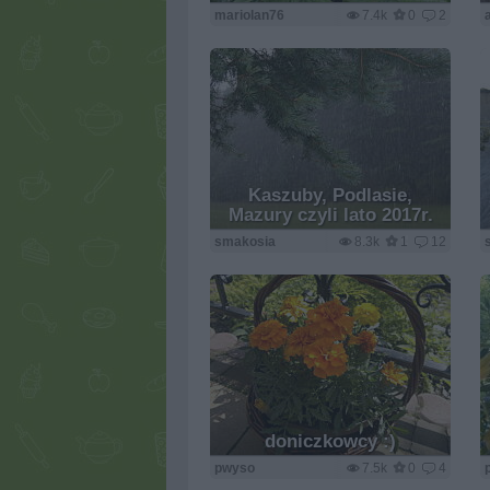
mariolan76
7.4k
0
2
Kaszuby, Podlasie,
Mazury czyli lato 2017r.
smakosia
8.3k
1
12
doniczkowcy :)
pwyso
7.5k
0
4