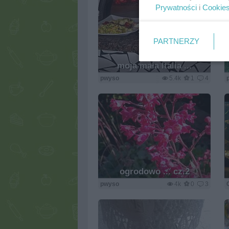
Prywatności
i
Cookie
PARTNERZY
moja mała Italia ...
pwyso
5.4k
1
4
ogrodowo ... cz.2
pwyso
4k
0
3