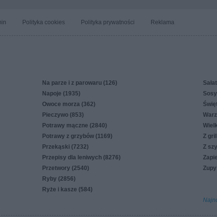
in
Polityka cookies
Polityka prywatności
Reklama
Na parze i z parowaru (126)
Sałat
Napoje (1935)
Sosy,
Owoce morza (362)
Świę
Pieczywo (853)
Warz
Potrawy mączne (2840)
Wiel
Potrawy z grzybów (1169)
Z gri
Przekąski (7232)
Z sz
Przepisy dla leniwych (8276)
Zapi
Przetwory (2540)
Zupy
Ryby (2856)
Ryże i kasze (584)
Najn