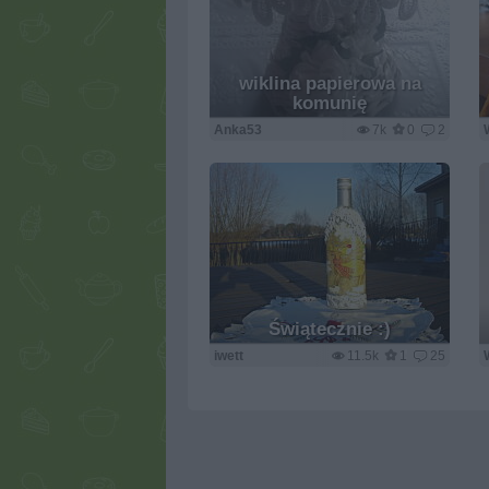
wiklina papierowa na
komunię
Anka53
7k
0
2
Świątecznie :)
iwett
11.5k
1
25