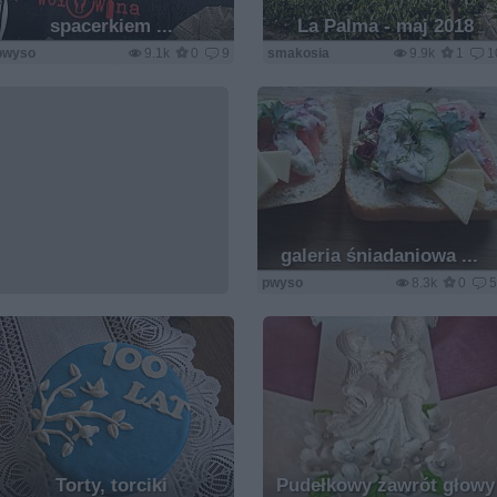
spacerkiem ...
La Palma - maj 2018
pwyso
9.1k
0
9
smakosia
9.9k
1
1
galeria śniadaniowa ...
pwyso
8.3k
0
Torty, torciki
Pudełkowy zawrót głowy