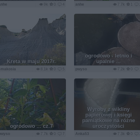
anhe
9k
0
4
anhe
7.7k
1
ogrodowo - letnio i
Kreta w maju 2017r.
upalnie ...
smakosia
8.1k
0
5
pwyso
7.2k
0
Wyroby z wikliny
papierowej i księgi
pamiątkowe na różne
ogrodowo ... cz.7
uroczystości
pwyso
7.7k
0
7
Anka53
7.3k
0