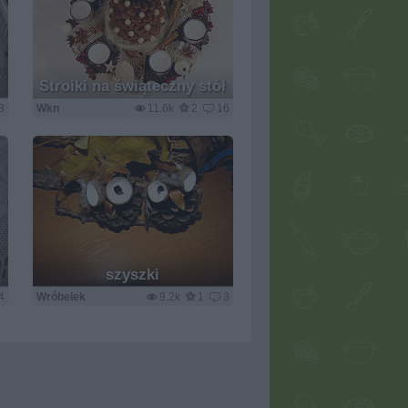
Stroiki na świąteczny stół
8
Wkn
11.6k
2
16
szyszki
4
Wróbelek
9.2k
1
3