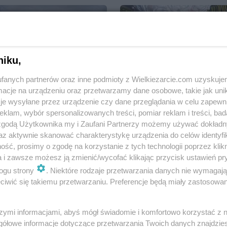
niku,
Weselna galeria i nie
fanych partnerów oraz inne podmioty z Wielkiezarcie.com uzyskuje
Z serii ......Zrób to sam.
tylko.......
cje na urządzeniu oraz przetwarzamy dane osobowe, takie jak unika
iwett
8.6k
0
16
iwett
6.5k
0
2
je wysyłane przez urządzenie czy dane przeglądania w celu zapewn
klam, wybór spersonalizowanych treści, pomiar reklam i treści, bad
 zgodą Użytkownika my i Zaufani Partnerzy możemy używać dokład
az aktywnie skanować charakterystykę urządzenia do celów identyfi
ść, prosimy o zgodę na korzystanie z tych technologii poprzez klikn
a i zawsze możesz ją zmienić/wycofać klikając przycisk ustawień pr
ogu strony
. Niektóre rodzaje przetwarzania danych nie wymagaj
ogrodowo ... cz.5 (juź
iwić się takiemu przetwarzaniu. Preferencje będą miały zastosowania
jesiennie)
Rejs
pwyso
4.3k
0
2
iwciaG
8.1k
0
1
szymi informacjami, abyś mógł świadomie i komfortowo korzystać z
gółowe informacje dotyczące przetwarzania Twoich danych znajdzi