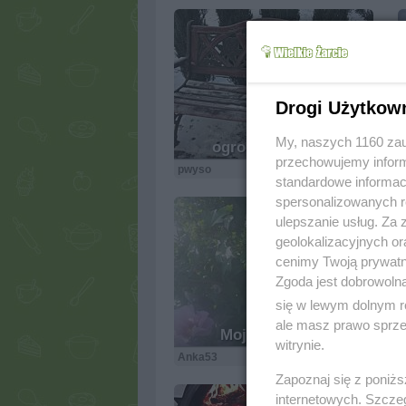
Drogi Użytkow
My, naszych 1160 zau
ogrodowo ... cz.6
przechowujemy informa
pwyso
6.7k
0
2
standardowe informac
spersonalizowanych re
ulepszanie usług. Za
geolokalizacyjnych or
cenimy Twoją prywatno
Zgoda jest dobrowoln
się w lewym dolnym r
ale masz prawo sprzec
Moje hibiskusy
witrynie.
Anka53
4.5k
0
4
Zapoznaj się z poniż
internetowych. Szcze