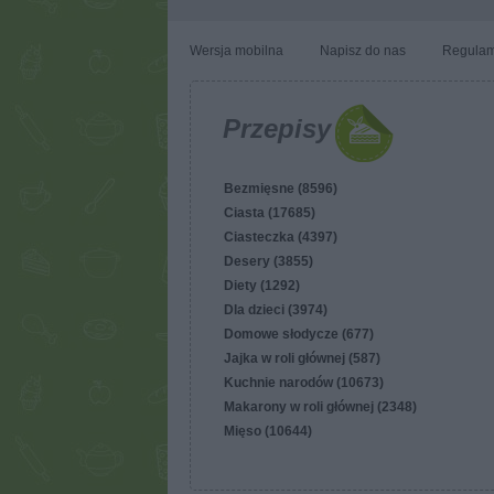
Wersja mobilna
Napisz do nas
Regulam
Przepisy
Bezmięsne (8596)
Ciasta (17685)
Ciasteczka (4397)
Desery (3855)
Diety (1292)
Dla dzieci (3974)
Domowe słodycze (677)
Jajka w roli głównej (587)
Kuchnie narodów (10673)
Makarony w roli głównej (2348)
Mięso (10644)