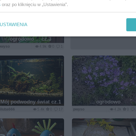
s
oraz po kliknięciu w „Ustawienia”.
USTAWIENIA
ogrodowo ... cz.3
pwyso
4.9k
0
1
Mój podwodny świat cz.1
... ogrodowo
Gluba666
5.4k
0
17
pwyso
4.2k
0