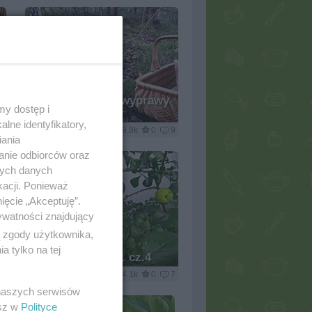
Moje grzybowe wyprawy
my dostęp i
2016
lne identyfikatory,
2
Wkn
9.8k
0
9
iania
anie odbiorców oraz
nych danych
kacji. Ponieważ
ięcie „Akceptuję”.
ywatności znajdujący
ą zgody użytkownika,
 tylko na tej
ogrodowo .... cz.4
4
pwyso
4.1k
0
7
 naszych serwisów
esz w
Polityce