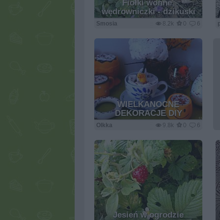
Fiołki wonne,
wędrowniczki - dzikuski
Smosia
8.2k
0
6
WIELKANOCNE
DEKORACJE DIY
Olkka
9.8k
0
6
Jesień w ogrodzie