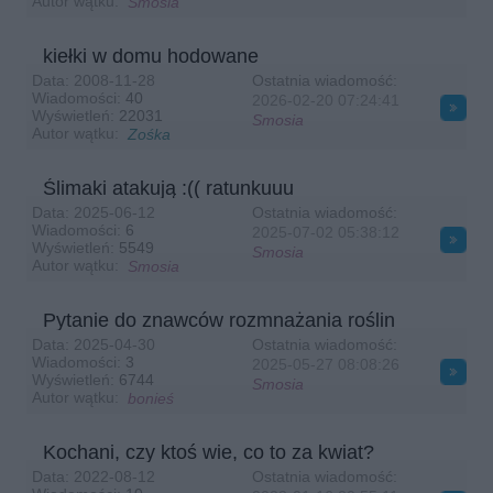
Autor wątku:
Smosia
ciepłe ;D
Lea2
2026-05-05 01:20:28
kiełki w domu hodowane
:)
Data:
2008-11-28
Ostatnia wiadomość:
Wiadomości:
40
2026-02-20
07:24:41
mania233
2026-05-11 20:25:19
Wyświetleń:
22031
Smosia
Witam w zimny majowy poniedziałek i deszczowy,dobranoc
Autor wątku:
Zośka
Smosia
2026-05-12 09:38:27
Ślimaki atakują :(( ratunkuuu
Dobry wtorek:)) zimno i wietrznie, fajnie że chociaż podlało solidnie /mam
Data:
2025-06-12
Ostatnia wiadomość:
wolne, konewki dzisiaj wyjątkowo w odstawce/.
Wiadomości:
6
2025-07-02
05:38:12
Wyświetleń:
5549
Smosia
2026-05-15 09:11:07
Smosia
Autor wątku:
Smosia
I jeszcze lepszy piątek;)) leciutki deszczyk, spokojnie i ciepło, fajny dzień
jak dotąd /straszą burzami/.
Pytanie do znawców rozmnażania roślin
mania233
2026-05-16 19:55:58
Data:
2025-04-30
Ostatnia wiadomość:
U was też tak zimno,Żyrardów zimnica,kiedy będzie wreszcie ciepło
Wiadomości:
3
2025-05-27
08:08:26
Wyświetleń:
6744
Smosia
Smosia
2026-05-17 09:02:29
Autor wątku:
bonieś
dobra niedzielka:)) chłodno, mokro, chwilami ulewnie ale nam to pasuje
bardziej niż upały i susza
Kochani, czy ktoś wie, co to za kwiat?
Smosia
2026-05-19 10:29:12
Data:
2022-08-12
Ostatnia wiadomość: