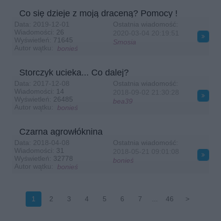
Hej, heej ;)) jak dychacie w ten upalny dzień? ja szukam cienia i chyba
Co się dzieje z moją draceną? Pomocy !
znowu ukręcę lody ;P
Data:
2019-12-01
Ostatnia wiadomość:
Wiadomości:
26
2020-03-04
20:19:51
mania233
2026-06-27 20:20:36
Wyświetleń:
71645
Smosia
Witam,jakoś daję radę,ja lubię taki upał,ale reszta rodziny i Piesek nie
Autor wątku:
bonieś
lubią,w nocy spać nie mogą
Storczyk ucieka... Co dalej?
Smosia
2026-06-30 08:34:19
Dzień dobry :) tak, noce upalne to koszmar, ale cóż, sorry - taki klimat" ;DD
Data:
2017-12-08
Ostatnia wiadomość:
Wiadomości:
14
2018-09-02
21:30:28
Wyświetleń:
26485
Smosia
2026-07-03 08:26:24
bea39
Autor wątku:
bonieś
Dzień najlepszy bo piątkowy ;)) odpoczniemy lub nadrobimy zaległości /ja
mam ich sporo :(
Czarna agrowłóknina
mania233
2026-07-06 04:49:01
Data:
2018-04-08
Ostatnia wiadomość:
Witam w poniedziałek,coś ostatnio zimno,ja chcę ciepła
Wiadomości:
31
2018-05-21
09:01:08
Wyświetleń:
32778
bonieś
Smosia
2026-07-06 18:12:59
Autor wątku:
bonieś
Dobry wieczór, tak, mogłoby być cieplej, byle nie ukrop jak ostatnio ;((
Smosia
2026-07-22 13:27:12
1
2
3
4
5
6
7
...
46
>
Witam w dniu kiedyś świątecznym - 22go lipca ;) dzisiaj praca lub
zbieranie ogórków, cukinii ;( i tęsknota za dniem wolnym ;DD