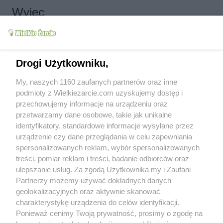
mania233
2026-07-28 13:40:05
Wyjec
Witam,dzisiaj u nnie raz słońce raz chmury ale wieje lodem,od jutra ma
być cieplej,pozdrawiam serdecznie
Smosia
2026-07-30 12:10:07
Witam gorąco ;)) od rana sauna a teraz nawet miejscami grill, zlewam
Drogi Użytkowniku,
zimną wodą ile wlezie i pilnuję by zwierzaki siedziały w cieniu.
mania233
2026-07-30 14:00:44
My, naszych 1160 zaufanych partnerów oraz inne
Kocham taką upalną pogodę
podmioty z Wielkiezarcie.com uzyskujemy dostęp i
przechowujemy informacje na urządzeniu oraz
Smosia
2026-07-31 14:21:23
przetwarzamy dane osobowe, takie jak unikalne
Dobry piątek :) i znowu żar z nieba, nie dla mnie tropiki, bez klimy i
identyfikatory, standardowe informacje wysyłane przez
basenu trudno wytrzymać ;DD
urządzenie czy dane przeglądania w celu zapewniania
mania233
2026-08-03 20:07:32
spersonalizowanych reklam, wybór spersonalizowanych
W środę ma być 38 stopni,pozdrawiam serdecznie
treści, pomiar reklam i treści, badanie odbiorców oraz
ulepszanie usług. Za zgodą Użytkownika my i Zaufani
Smosia
2026-08-04 14:02:55
Partnerzy możemy używać dokładnych danych
Witam upalnie:)) teraz 37, jutro 38, ciekawe kiedy magiczne /pikielne/ 40
geolokalizacyjnych oraz aktywnie skanować
przekroczy ;D
charakterystykę urządzenia do celów identyfikacji.
Ponieważ cenimy Twoją prywatność, prosimy o zgodę na