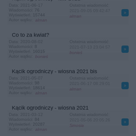
pożre je dorosła chciwość lub zazdrość ...
Data:
2021-06-17
Ostatnia wiadomość:
Wiadomości:
76
2021-09-05
09:42:47
Smosia
2026-06-01 10:39:42
Wyświetleń:
15744
alman
wesołego balowania drogie dzieciaczki ;))
Autor wątku:
alman
mania233
2026-06-01 19:14:53
Co to za kwiat?
Wszystkiego dobrego i dla nas dużych dzieci
Data:
2020-08-02
Ostatnia wiadomość:
Smosia
2026-06-09 09:56:36
Wiadomości:
8
2021-07-13
23:04:57
Wyświetleń:
16015
witam z 'uśmiechem otwartym ;D czyli jak u Smakosi w Kawiarence :))
bonieś
Autor wątku:
bonieś
Smosia
2026-06-10 09:10:14
dobra środa:)) chociaż pochmurna i chłodna to fajna - połowa tygodnia za
Kącik ogrodniczy - wiosna 2021 bis
nami a jutro będzie 'malutki piątek ;))
Data:
2021-05-07
Ostatnia wiadomość:
Wiadomości:
98
2021-06-17
08:29:01
Smosia
2026-06-13 18:23:47
Wyświetleń:
18614
alman
Jak fajnie, że sobotka, szkoda że nie Sobótka - bo to pięęęękne okolice
Autor wątku:
alman
;DD
Kącik ogrodniczy - wiosna 2021
mania233
2026-06-24 20:06:47
Witam,u mnie gorąco 30 stopni i słoneczko a na weekend ma być nawet
Data:
2021-03-12
Ostatnia wiadomość:
Wiadomości:
84
40,jutro robię pierogi ruskie i pierogi z truskawkami,właśnie szukam
2021-05-06
20:05:26
Wyświetleń:
20287
przepisu na WŻ
Smosia
Autor wątku:
alman
Smosia
2026-06-27 12:36:27