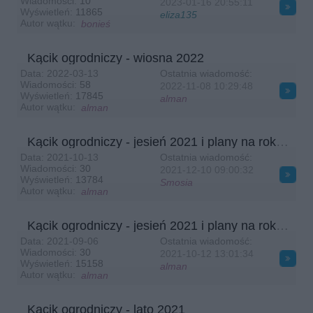
Wiadomości:
10
2023-01-16
20:55:11
witam słonecznie :) cieplutko, czas najwyższy bo moje pomidory, cukinia i
Wyświetleń:
11865
eliza135
szparagówka już przypominają busz parapetowo-garażowy ;D
Autor wątku:
bonieś
Smosia
2026-05-19 10:30:53
sadzenia czas a może nawet opalania, polegiwania na trawie ;) fajnego
Kącik ogrodniczy - wiosna 2022
dnia Wszystkim życzę :))
Data:
2022-03-13
Ostatnia wiadomość:
Wiadomości:
58
2022-11-08
10:29:48
Smosia
2026-05-22 09:50:02
Wyświetleń:
17845
alman
Autor wątku:
Dzień dobry, najlepszy, Wszystkim :)) bo słoneczny i ciepły
alman
mania233
2026-05-22 13:53:31
Kącik ogrodniczy - jesień 2021 i plany na rok następny na bis
Witam,drugi dzień ciepła wreszcie,życzę miłego dnia,ja smażę mielone
Data:
2021-10-13
Ostatnia wiadomość:
Wiadomości:
30
2021-12-10
09:00:32
Smosia
2026-05-26 14:15:03
Wyświetleń:
13784
Smosia
Szczęśliwego dnia mamusiowego, bo "matkowe brzmi szorstko ;((
Autor wątku:
alman
Smosia
2026-05-26 14:16:33
Kącik ogrodniczy - jesień 2021 i plany na rok następny
ale grzeje, zimna woda i cień to najlepsze prezenty dzisiaj
Data:
2021-09-06
Ostatnia wiadomość:
Smosia
2026-05-30 08:22:29
Wiadomości:
30
2021-10-12
13:01:34
Wyświetleń:
15158
ale leeejeee :) super, fajnego deszczowego dnia Wszystkim zyczę :D
alman
Autor wątku:
alman
Smosia
2026-06-01 10:39:07
1go VI czyli nasze Święto - bo w każdym z nas dziecko tkwi, chyba że
Kącik ogrodniczy - lato 2021