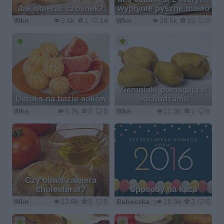
Jak obierać czosnek?
wypłynie pyszne masło
Wkn
9.6k
1
14
Wkn
28.5k
15
0
Ziemniaki pomagają w
Detoks na bazie soków
odchudzaniu
Wkn
9.7k
0
0
Wkn
11.3k
1
5
Czy oliwa zawiera
cholesterol?
Sposoby na kaca
Wkn
12.6k
0
0
Babeczka_piecze
10.9k
3
6