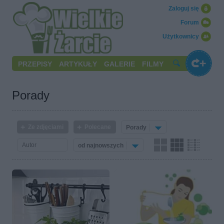
Zaloguj się
Forum
Użytkownicy
PRZEPISY
ARTYKUŁY
GALERIE
FILMY
Porady
Ze zdjęciami
Polecane
Porady
od najnowszych