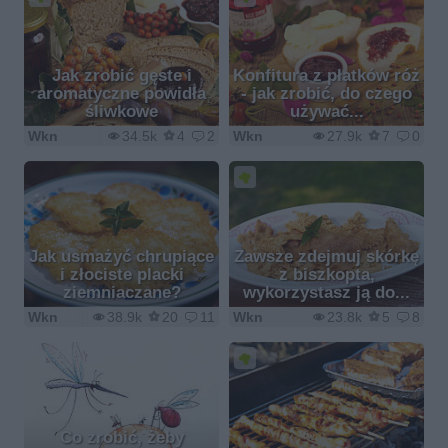
Jak zrobić gęste i
Konfitura z płatków róż
aromatyczne powidła
- jak zrobić, do czego
śliwkowe
używać...
Wkn
34.5k
4
2
Wkn
27.9k
7
0
Jak usmażyć chrupiące
Zawsze zdejmuj skórkę
i złociste placki
z biszkopta,
ziemniaczane?
wykorzystasz ją do...
Wkn
38.9k
20
11
Wkn
23.8k
5
8
Co zrobić, żeby