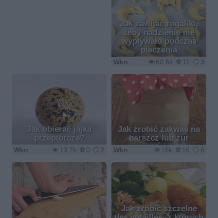
Jak zawijać rogaliki,
żeby nadzienie nie
wypływało podczas
pieczenia
Wkn
60.6k
11
3
Jak obierać jajka
Jak zrobić zakwas na
przepiórcze?
barszcz lub żur
Wkn
19.7k
0
2
Wkn
16k
16
6
Jak zrobić szczelne
des volailles, z których