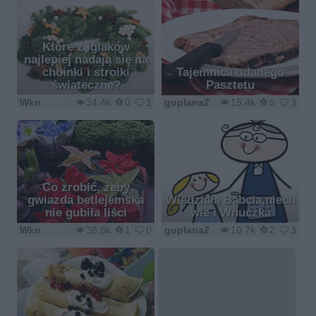
Które z iglaków
najlepiej nadają się na
choinki i stroiki
Tajemnica udanego
świąteczne?
Pasztetu
Wkn
34.4k
0
1
goplana2
15.4k
5
3
Co zrobić, żeby
gwiazda betlejemska
Wiedziała Babcia,niech
nie gubiła liści
wie i Wnuczka
Wkn
38.8k
1
0
goplana2
10.7k
2
3