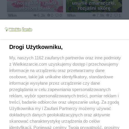
Twoją skórę i nada
usunie zmarszczki,
włosom blask
rozjaśni skórę
Wkn
6.3k
0
0
Wkn
7.9k
2
1
Drogi Użytkowniku,
Filtr do wody -
Jak dobrać filtr do
niezbędny w każdej
My, naszych 1162 zaufanych partnerów oraz inne podmioty
wody?
kuchni
z Wielkiezarcie.com uzyskujemy dostęp i przechowujemy
Wkn
6.7k
0
2
Wkn
6.8k
0
1
informacje na urządzeniu oraz przetwarzamy dane
osobowe, takie jak unikalne identyfikatory, standardowe
informacje wysyłane przez urządzenie czy dane
przeglądania w celu zapewniania spersonalizowanych
reklam, wybór spersonalizowanych treści, pomiar reklam i
treści, badanie odbiorców oraz ulepszanie usług. Za zgodą
Użytkownika my i Zaufani Partnerzy możemy używać
Jaką wodę należy pić?
Czysta woda w ciąży
dokładnych danych geolokalizacyjnych oraz aktywnie
Wkn
5.6k
1
0
Wkn
6.3k
1
0
skanować charakterystykę urządzenia do celów
identyfikacji. Ponieważ cenimy Twoją prywatność, prosimy