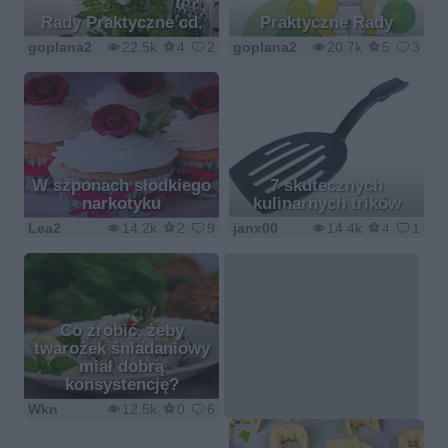
Rady Praktyczne cd.
Praktyczne Rady
goplana2
22.5k
4
2
goplana2
20.7k
5
3
W szponach słodkiego
7 skutecznych
narkotyku
kulinarnych trików
Lea2
14.2k
2
9
janx00
14.4k
4
1
Co zrobić, żeby
twarożek śniadaniowy
miał dobrą
konsystencję?
Wkn
12.5k
0
6