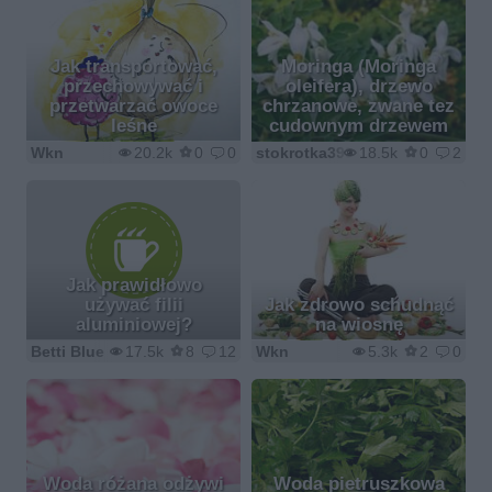
Jak transportować,
Moringa (Moringa
przechowywać i
oleifera), drzewo
przetwarzać owoce
chrzanowe, zwane tez
leśne
cudownym drzewem
Wkn
20.2k
0
0
stokrotka390
18.5k
0
2
Jak prawidłowo
używać filii
Jak zdrowo schudnąć
aluminiowej?
na wiosnę
Betti Blue
17.5k
8
12
Wkn
5.3k
2
0
Woda różana odżywi
Woda pietruszkowa