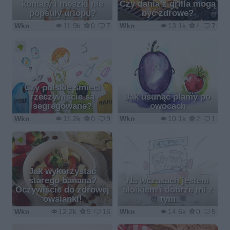
komary i meszki nie
Czy dania z grilla mogą
popsuły urlopu?
być zdrowe?
Wkn
11.9k
0
7
Wkn
13.1k
4
7
Czy polskie śmieci
rzeczywiście są
Jak usunąć plamy po
segregowane?
owocach
Wkn
11.2k
0
9
Wkn
10.1k
2
1
Jak wykorzystać
starego banana?
Na wczasach jestem
Oczywiście do zdrowej
słoikiem i dobrze mi z
owsianki!
tym
Wkn
12.2k
9
16
Wkn
14.6k
0
5