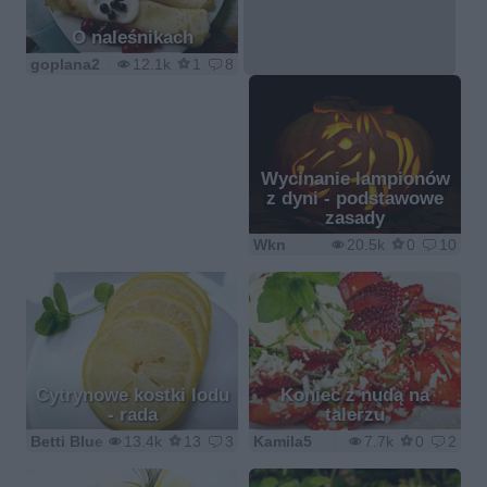
O naleśnikach
goplana2
12.1k
1
8
Wycinanie lampionów
z dyni - podstawowe
zasady
Wkn
20.5k
0
10
Cytrynowe kostki lodu
Koniec z nudą na
- rada
talerzu
Betti Blue
13.4k
13
3
Kamila5
7.7k
0
2