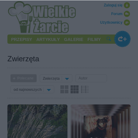
Zaloguj się
Forum
Użytkownicy
PRZEPISY
ARTYKUŁY
GALERIE
FILMY
Zwierzęta
Polecane
Zwierzęta
od najnowszych