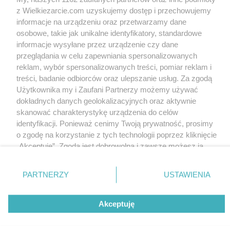
z Wielkiezarcie.com uzyskujemy dostęp i przechowujemy
informacje na urządzeniu oraz przetwarzamy dane
osobowe, takie jak unikalne identyfikatory, standardowe
informacje wysyłane przez urządzenie czy dane
Pan Morelka 2015
przeglądania w celu zapewniania spersonalizowanych
Wkn
9.8k
1
27
reklam, wybór spersonalizowanych treści, pomiar reklam i
treści, badanie odbiorców oraz ulepszanie usług. Za zgodą
Użytkownika my i Zaufani Partnerzy możemy używać
dokładnych danych geolokalizacyjnych oraz aktywnie
skanować charakterystykę urządzenia do celów
identyfikacji. Ponieważ cenimy Twoją prywatność, prosimy
Moja przyjaciółka Sara
o zgodę na korzystanie z tych technologii poprzez kliknięcie
...od 13 lat .....jest ...i
daje radość i miłość...
„Akceptuję”. Zgoda jest dobrowolna i zawsze możesz ją
zmienić/wycofać klikając przycisk ustawień prywatności
baryz1
6.5k
0
10
znajdujący się w lewym dolnym rogu strony
. Niektóre
PARTNERZY
USTAWIENIA
rodzaje przetwarzania danych nie wymagają zgody
Wersja mobilna
Napisz do nas
Regulamin
użytkownika, ale masz prawo sprzeciwić się takiemu
Akceptuję
Polityka cookies
przetwarzaniu. Preferencje będą miały zastosowania tylko
Polityka prywatności
Reklama
na tej witrynie.