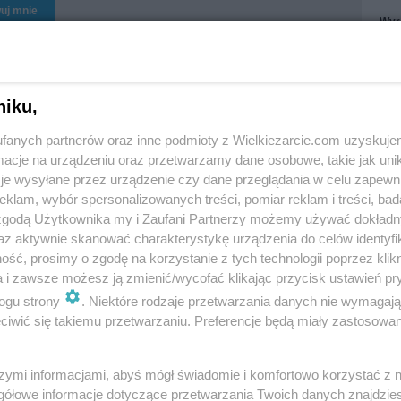
uj mnie
Wyr
Treś
Treś
Obs
niku,
fanych partnerów oraz inne podmioty z Wielkiezarcie.com uzyskuje
cje na urządzeniu oraz przetwarzamy dane osobowe, takie jak unika
je wysyłane przez urządzenie czy dane przeglądania w celu zapewn
Jabłecznik ze starego
klam, wybór spersonalizowanych treści, pomiar reklam i treści, bad
Cebulaki
zeszytu teściowej
 zgodą Użytkownika my i Zaufani Partnerzy możemy używać dokład
33
1.7k
1
0
mania233
3.1k
5
3
az aktywnie skanować charakterystykę urządzenia do celów identyfi
ść, prosimy o zgodę na korzystanie z tych technologii poprzez klikn
a i zawsze możesz ją zmienić/wycofać klikając przycisk ustawień pr
ogu strony
. Niektóre rodzaje przetwarzania danych nie wymagaj
iwić się takiemu przetwarzaniu. Preferencje będą miały zastosowania
akaron z serem
Oładki z jabłkami na
szymi informacjami, abyś mógł świadomie i komfortowo korzystać z
białym
zsiadłym mleku
gółowe informacje dotyczące przetwarzania Twoich danych znajdzi
33
3.1k
1
0
mania233
3.1k
1
0