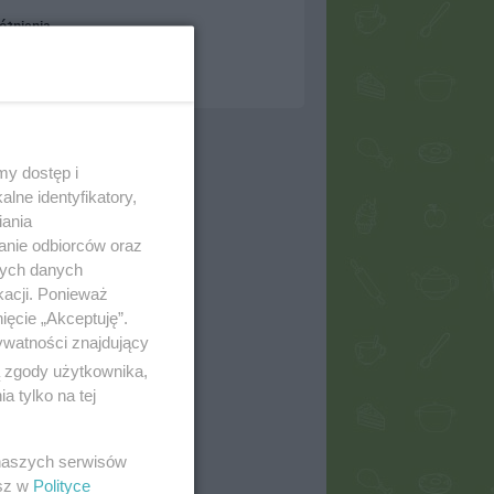
óżnienia
ci polecane:
0
ci w ulubionych:
155
erwujących:
2
my dostęp i
lne identyfikatory,
iania
anie odbiorców oraz
nych danych
kacji. Ponieważ
ięcie „Akceptuję”.
ywatności znajdujący
ą zgody użytkownika,
 tylko na tej
 naszych serwisów
esz w
Polityce