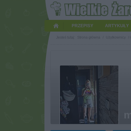
PRZEPISY
ARTYKUŁY
Jesteś tutaj:
Strona główna
/
Użytkownicy
/
m