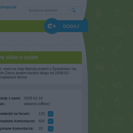
Zaloguj się
DODAJ
rę słów o sobie
, mam na imię Mariola jestem z Żyrardowa i na
im Żarciu jestem bardzo długo od 2009-02-
 najlepsza strona
iedy z nami:
2009-02-16
us:
aktywny (offline)
owiedzi na forum:
120
tawione komentarze:
654
zymane komentarze:
20