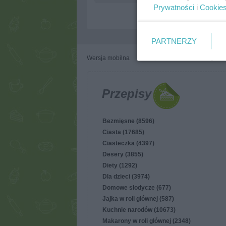
Prywatności
i
Cookie
PARTNERZY
Wersja mobilna
Napisz do nas
Regulam
Przepisy
Bezmięsne (8596)
Ciasta (17685)
Ciasteczka (4397)
Desery (3855)
Diety (1292)
Dla dzieci (3974)
Domowe słodycze (677)
Jajka w roli głównej (587)
Kuchnie narodów (10673)
Makarony w roli głównej (2348)