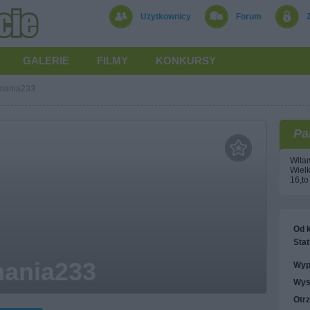
Użytkownicy
Forum
GALERIE
FILMY
KONKURSY
mania233
Pa
Witam
Wielk
16,to
Od k
Stat
ania233
Wyp
Wys
Otr