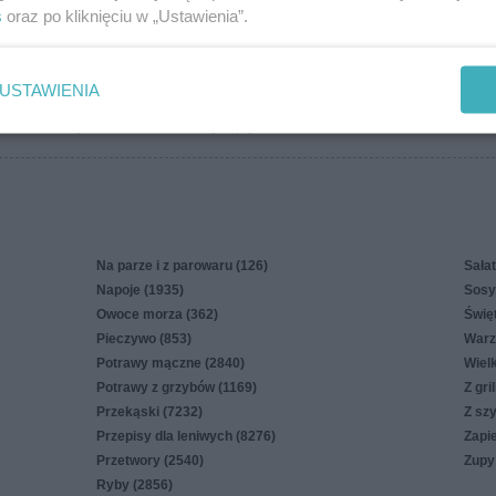
s
oraz po kliknięciu w „Ustawienia”.
więcej
USTAWIENIA
in
Polityka cookies
Polityka prywatności
Reklama
Na parze i z parowaru (126)
Sałat
Napoje (1935)
Sosy,
Owoce morza (362)
Świę
Pieczywo (853)
Warz
Potrawy mączne (2840)
Wiel
Potrawy z grzybów (1169)
Z gri
Przekąski (7232)
Z sz
Przepisy dla leniwych (8276)
Zapi
Przetwory (2540)
Zupy
Ryby (2856)