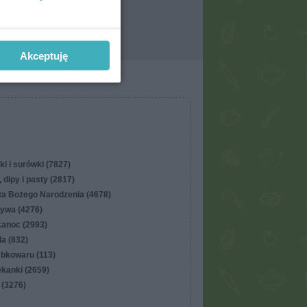
Akceptuję
ki i surówki (7827)
 dipy i pasty (2817)
ta Bożego Narodzenia (4678)
ywa (4276)
kanoc (2993)
lla (832)
ybkowaru (113)
ekanki (2659)
 (3276)