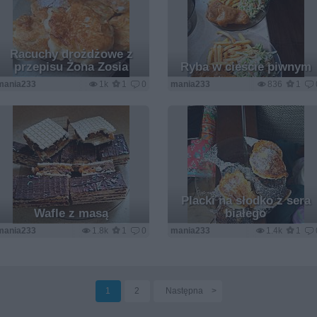
Racuchy drożdżowe z
przepisu Żona Zosia
Ryba w cieście piwnym
mania233
1k
1
0
mania233
836
1
Placki na słodko z sera
Wafle z masą
białego
mania233
1.8k
1
0
mania233
1.4k
1
1
2
Następna
>