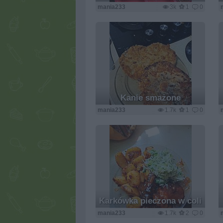
mania233
3k
1
0
Kanie smażone
mania233
1.7k
1
0
Karkówka pieczona w coli
mania233
1.7k
2
0