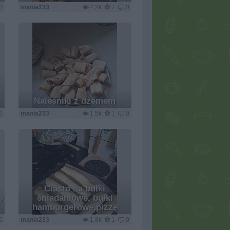
0
mania233
4.2k
7
0
Naleśniki z dżemem
0
mania233
1.5k
1
0
Ciasto na bułki
e
śniadaniowe, bułki
hamburgerowe,pizzę
0
mania233
1.8k
1
0