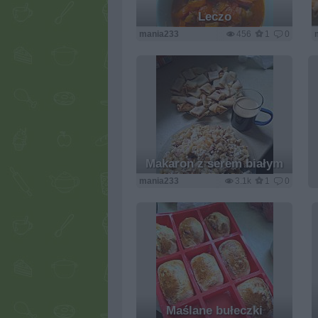
Leczo
mania233
456
1
0
Makaron z serem białym
mania233
3.1k
1
0
Maślane bułeczki