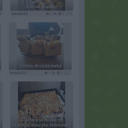
Kluski śląskie
3
mania233
2.9k
2
0
Zimna drożdżówka
0
mania233
3.3k
3
2
Ciasto pychotka ze
starego zeszytu teściowej