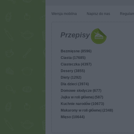
Wersja mobilna
Napisz do nas
Regulam
Przepisy
Bezmięsne (8596)
Ciasta (17685)
Ciasteczka (4397)
Desery (3855)
Diety (1292)
Dla dzieci (3974)
Domowe słodycze (677)
Jajka w roli głównej (587)
Kuchnie narodów (10673)
Makarony w roli głównej (2348)
Mięso (10644)