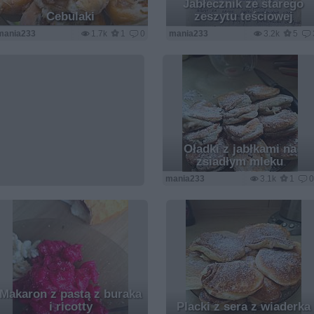
Jabłecznik ze starego
Cebulaki
zeszytu teściowej
mania233
1.7k
1
0
mania233
3.2k
5
Oładki z jabłkami na
zsiadłym mleku
mania233
3.1k
1
Makaron z pastą z buraka
i ricotty
Placki z sera z wiaderka