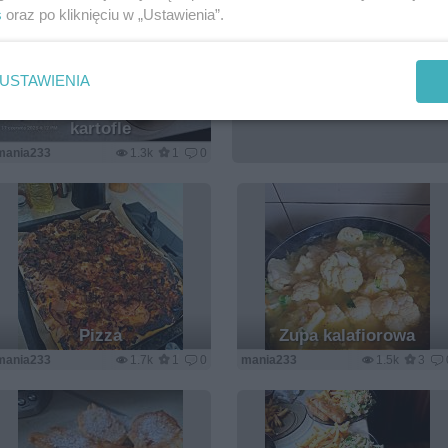
s
oraz po kliknięciu w „Ustawienia”.
USTAWIENIA
Zupa szczawiowa osobno
kartofle
mania233
1.3k
1
0
Pizza
Zupa kalafiorowa
mania233
1.7k
1
0
mania233
1.5k
3