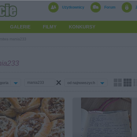
Użytkownicy
Forum
GALERIE
FILMY
KONKURSY
rstwa mania233
ia233
goria
od najnowszych