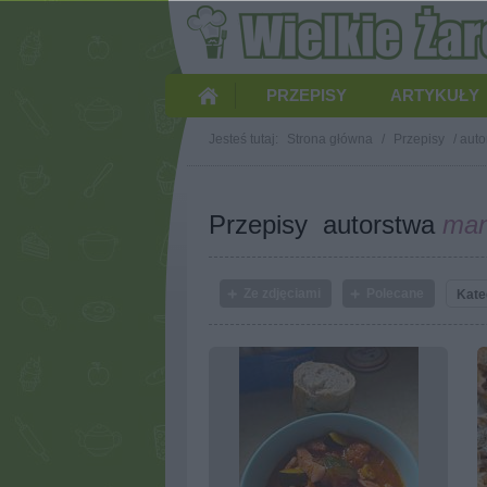
PRZEPISY
ARTYKUŁY
Jesteś tutaj:
Strona główna
/
Przepisy
/
auto
Przepisy autorstwa
man
Ze zdjęciami
Polecane
Kate