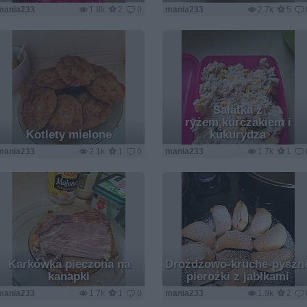
mania233
1.8k
2
0
mania233
2.7k
5
Sałatka z
ryżem,kurczakiem i
Kotlety mielone
kukurydza
mania233
2.1k
1
0
mania233
1.7k
1
Karkówka pieczona na
Drożdżowo-kruche-pyszn
kanapki
pierożki z jabłkami
mania233
1.7k
1
0
mania233
1.9k
2