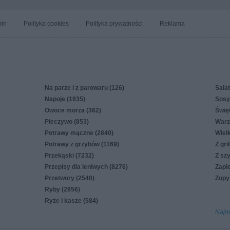
in
Polityka cookies
Polityka prywatności
Reklama
Na parze i z parowaru (126)
Sałat
Napoje (1935)
Sosy,
Owoce morza (362)
Świę
Pieczywo (853)
Warz
Potrawy mączne (2840)
Wiel
Potrawy z grzybów (1169)
Z gri
Przekąski (7232)
Z sz
Przepisy dla leniwych (8276)
Zapi
Przetwory (2540)
Zupy
Ryby (2856)
Ryże i kasze (584)
Najn