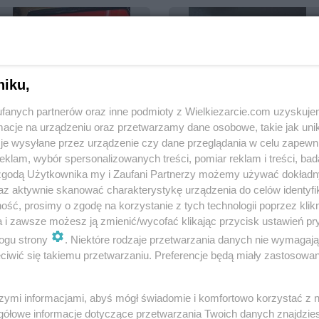
niku,
Sernik na zimno ze
fanych partnerów oraz inne podmioty z Wielkiezarcie.com uzyskuje
starego zeszytu teściowej
Kopytka z marchewką
cje na urządzeniu oraz przetwarzamy dane osobowe, takie jak unika
mania233
2.5k
4
0
mania233
1.5k
1
je wysyłane przez urządzenie czy dane przeglądania w celu zapewn
klam, wybór spersonalizowanych treści, pomiar reklam i treści, bad
 zgodą Użytkownika my i Zaufani Partnerzy możemy używać dokład
az aktywnie skanować charakterystykę urządzenia do celów identyfi
ść, prosimy o zgodę na korzystanie z tych technologii poprzez klikn
a i zawsze możesz ją zmienić/wycofać klikając przycisk ustawień pr
ogu strony
. Niektóre rodzaje przetwarzania danych nie wymagaj
Pierogi z soczewicą i
Pasta na kanapki z sere
iwić się takiemu przetwarzaniu. Preferencje będą miały zastosowania
boczkiem
białym
mania233
1.5k
1
0
mania233
1.4k
1
szymi informacjami, abyś mógł świadomie i komfortowo korzystać z
gółowe informacje dotyczące przetwarzania Twoich danych znajdzi