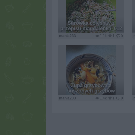
Surówka colesław z
przepisu magdalenka_012
mania233
1.1k
1
0
Zupa grzybowa z
suszonych grzybów
mania233
1.4k
1
0