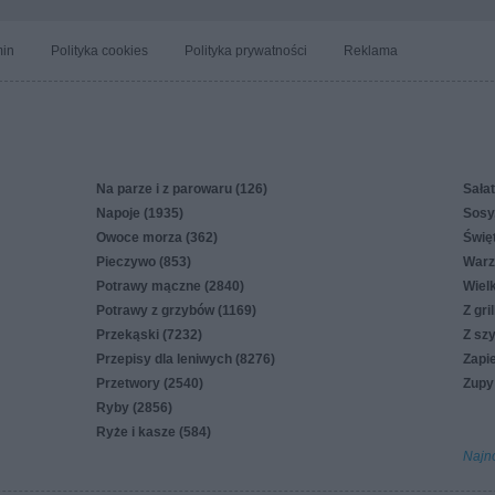
in
Polityka cookies
Polityka prywatności
Reklama
Na parze i z parowaru (126)
Sałat
Napoje (1935)
Sosy,
Owoce morza (362)
Świę
Pieczywo (853)
Warz
Potrawy mączne (2840)
Wiel
Potrawy z grzybów (1169)
Z gri
Przekąski (7232)
Z sz
Przepisy dla leniwych (8276)
Zapi
Przetwory (2540)
Zupy
Ryby (2856)
Ryże i kasze (584)
Najn