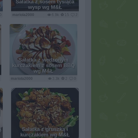
Sałatka z sosem tysiąca
wysp wg M&Ł
0
mariola2000
6.9k
15
2
Sałatka z wędzonym
kurczakiem z sosem BBQ
wg M&Ł
7
mariola2000
3.3k
2
0
ą
Sałatka z gruszką i
kurczakiem wg M&Ł