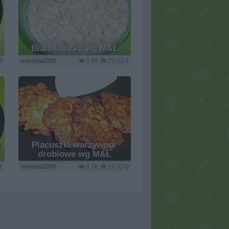
Biała sałatka wg M&Ł
9
mariola2000
9.5k
25
1
m
Placuszki warzywno-
drobiowe wg M&Ł
1
mariola2000
6.7k
18
0