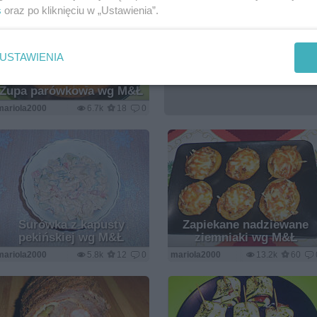
s
oraz po kliknięciu w „Ustawienia”.
USTAWIENIA
Zupa parówkowa wg M&Ł
mariola2000
6.7k
18
0
Surówka z kapusty
Zapiekane nadziewane
pekińskiej wg M&Ł
ziemniaki wg M&Ł
mariola2000
5.8k
12
0
mariola2000
13.2k
60