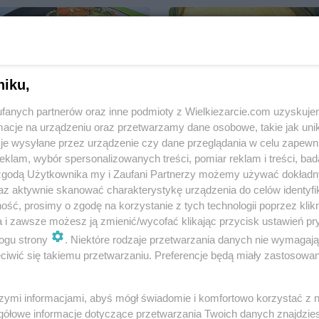
niku,
Polędwiczki duszone w
sosie koperkowym wg
Zapiekanka pasterska wg
fanych partnerów oraz inne podmioty z Wielkiezarcie.com uzyskuje
M&Ł
M&Ł
cje na urządzeniu oraz przetwarzamy dane osobowe, takie jak unika
mariola2000
33.3k
39
1
mariola2000
7.9k
11
je wysyłane przez urządzenie czy dane przeglądania w celu zapewn
klam, wybór spersonalizowanych treści, pomiar reklam i treści, bad
 zgodą Użytkownika my i Zaufani Partnerzy możemy używać dokład
az aktywnie skanować charakterystykę urządzenia do celów identyfi
ść, prosimy o zgodę na korzystanie z tych technologii poprzez klikn
a i zawsze możesz ją zmienić/wycofać klikając przycisk ustawień pr
ogu strony
. Niektóre rodzaje przetwarzania danych nie wymagaj
Szynka duszona w sosie
Kulki zmiemniaczano-
iwić się takiemu przetwarzaniu. Preferencje będą miały zastosowania
keczupowym wg M&
mięsne wg M&Ł
mariola2000
7k
12
0
mariola2000
9.9k
61
szymi informacjami, abyś mógł świadomie i komfortowo korzystać z
gółowe informacje dotyczące przetwarzania Twoich danych znajdzi