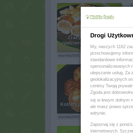
Drogi Użytkow
Zrazy wieprzowe z
nadzieniem chlebowym
My, naszych 1162 zau
wg M&Ł
przechowujemy informa
mariola2000
6.7k
21
0
standardowe informac
spersonalizowanych re
ulepszanie usług. Za
geolokalizacyjnych or
cenimy Twoją prywatno
Zgoda jest dobrowoln
się w lewym dolnym r
Kotlety ziemniaczane wg
ale masz prawo sprzec
M&Ł
witrynie.
mariola2000
6k
17
0
Zapoznaj się z poniż
internetowych. Szcze