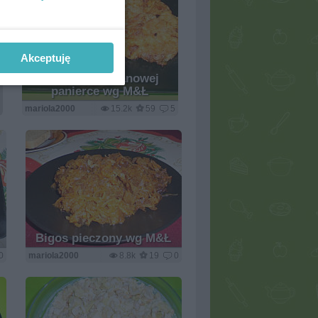
Akceptuję
Filety w śmietanowej
panierce wg M&Ł
mariola2000
15.2k
59
5
Bigos pieczony wg M&Ł
0
mariola2000
8.8k
19
0