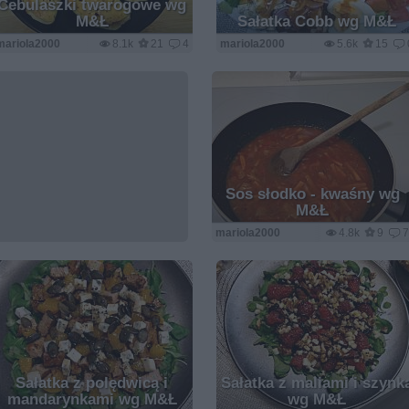
Cebulaszki twarogowe wg
M&Ł
Sałatka Cobb wg M&Ł
mariola2000
8.1k
21
4
mariola2000
5.6k
15
Sos słodko - kwaśny wg
M&Ł
mariola2000
4.8k
9
Sałatka z polędwicą i
Sałatka z maliami i szynk
mandarynkami wg M&Ł
wg M&Ł