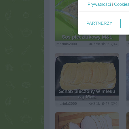
Prywatności
i
Cookie
PARTNERZY
Sos pieczarkowy M&Ł
mariola2000
7.5k
36
4
Schab pieczony w mleku
wg M&Ł
mariola2000
8.1k
47
0