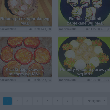
Rolada po sztygarsku wg
Roladki z cukinii
M&Ł
zapiekane wg M&Ł
mariola2000
6k
14
0
mariola2000
11.2k
45
Krążki paprykowe z
Pulpety w sosie porowy
mięsem wg M&Ł
wg M&Ł
mariola2000
10k
32
4
mariola2000
5.7k
19
1
2
3
4
5
6
7
8
Następna
>