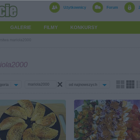
Użytkownicy
Forum
GALERIE
FILMY
KONKURSY
rstwa mariola2000
iola2000
goria
od najnowszych