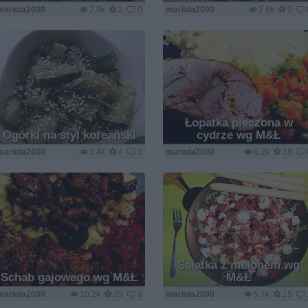
mariola2000
2.9k
2
0
mariola2000
2.6k
3
Łopatka pieczona w
Ogórki na styl koreański
cydrze wg M&Ł
mariola2000
3.4k
4
1
mariola2000
6.2k
18
Sałatka z melonem wg
Schab gajowego wg M&Ł
M&Ł
mariola2000
10.2k
35
3
mariola2000
5.7k
15