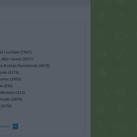
ki i surówki (7827)
 dipy i pasty (2817)
ta Bożego Narodzenia (4678)
ywa (4276)
kanoc (2993)
lla (832)
ybkowaru (113)
ekanki (2659)
 (3276)
owsze