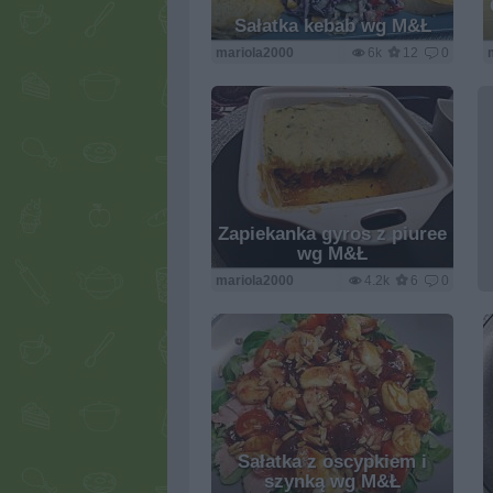
Sałatka kebab wg M&Ł
mariola2000
6k
12
0
Zapiekanka gyros z piuree
wg M&Ł
mariola2000
4.2k
6
0
Sałatka z oscypkiem i
szynką wg M&Ł