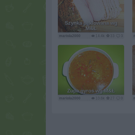
Szynka peklowana wg
M&Ł
mariola2000
14.4k
33
3
Zupa gyros wg M&Ł
mariola2000
10.6k
27
0