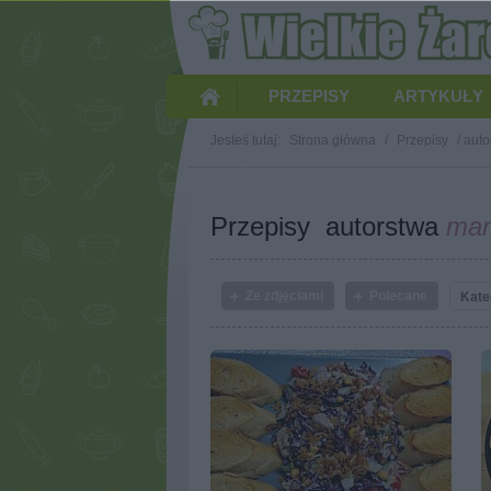
PRZEPISY
ARTYKUŁY
Jesteś tutaj:
Strona główna
/
Przepisy
/
auto
Przepisy autorstwa
mar
Ze zdjęciami
Polecane
Kate