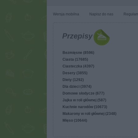
Wersja mobilna
Napisz do nas
Regulam
Przepisy
Bezmięsne (8596)
Ciasta (17685)
Ciasteczka (4397)
Desery (3855)
Diety (1292)
Dla dzieci (3974)
Domowe słodycze (677)
Jajka w roli głównej (587)
Kuchnie narodów (10673)
Makarony w roli głównej (2348)
Mięso (10644)