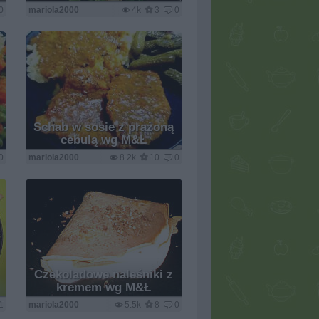
0
mariola2000
4k
3
0
Schab w sosie z prażoną
cebulą wg M&Ł
0
mariola2000
8.2k
10
0
Czekoladowe naleśniki z
kremem wg M&Ł
1
mariola2000
5.5k
8
0