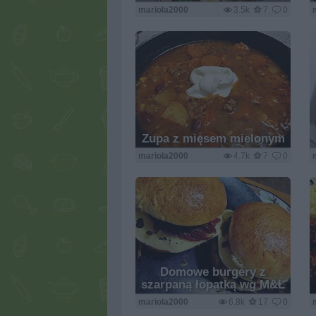
mariola2000
3.5k
7
0
Zupa z mięsem mielonym
mariola2000
4.7k
7
0
Domowe burgery z
szarpaną łopatką wg M&Ł
mariola2000
6.8k
17
0