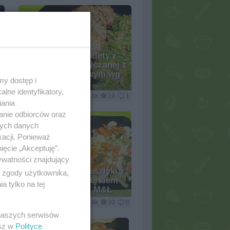
Pieczeń lub kotlety z
mięsa i kaszy gryczanej z
sosem grzybowym wg
my dostęp i
M&Ł
lne identyfikatory,
0
mariola2000
7.1k
19
1
iania
anie odbiorców oraz
nych danych
kacji. Ponieważ
ięcie „Akceptuję”.
ywatności znajdujący
Panierowane szaszłyki z
ą zgody użytkownika,
kurczakiem i serkiem
 tylko na tej
topionym wg M&Ł
1
mariola2000
9.4k
30
0
 naszych serwisów
esz w
Polityce