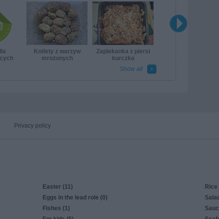
dla
Kotlety z warzyw
Zapiekanka z piersi
ących
mrożonych
kurczka
Show all
Privacy policy
Easter (11)
Rice 
Eggs in the lead role (0)
Salad
Fishes (1)
Sauc