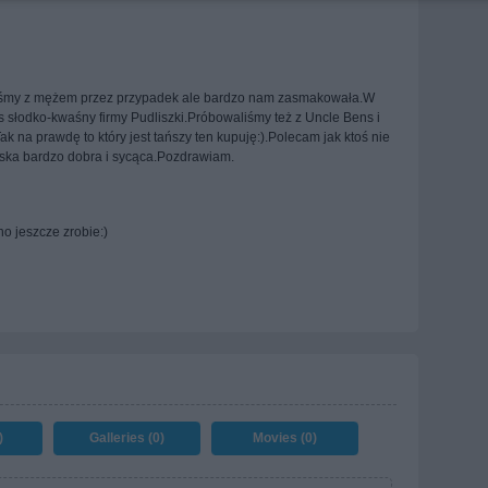
iśmy z mężem przez przypadek ale bardzo nam zasmakowała.W
os słodko-kwaśny firmy Pudliszki.Próbowaliśmy też z Uncle Bens i
ak na prawdę to który jest tańszy ten kupuję:).Polecam jak ktoś nie
baska bardzo dobra i sycąca.Pozdrawiam.
 jeszcze zrobie:)
)
Galleries (0)
Movies (0)