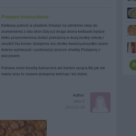
Prepare instructions:
Kiełbasę pokroić w plasterki.Smażyć na odrobinie oleju do
zrumienienia z obu stron.Gdy już druga strona kiełbaski będzie
lekko przyrumieniona dodać pokrojoną w dużą kostkę cebulę i
zeszklić.Na koniec dodajemy sos słodko-kwaśny,wszystko razem
dobrze wymieszać i podsmażyć jeszcze chwilkę.Podajemy z
pieczywem.
Potrawa może troszkę kaloryczna ale bardzo sycąca.My jak nie
mamy sosu to czasem dodajemy ketchup i też dobre.
Author:
Mika K
2010-01-09