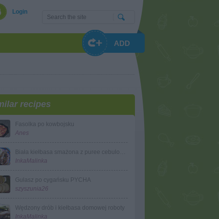
Login
ADD
milar recipes
Fasolka po kowbojsku
Anes
Biała kiełbasa smażona z puree cebulowo-czosnkowym
InkaMalinka
Gulasz po cygańsku PYCHA
szyszunia26
Wędzony drób i kiełbasa domowej roboty
InkaMalinka