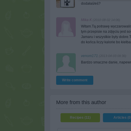
dodałaś/eś?
Mika K
(2010-08-02 14:06)
Witam.Tą potrawę wyczarowal
tym przepisie na zdjęciu jest s
Jamaru i wszystkie były dobre.T
do końca liczy kalorie bo kieł
venom171
(2013-04-03 09:36)
Bardzo smaczne danie, napewno
Write comment
More from this author
Recipes (11)
Articles (0