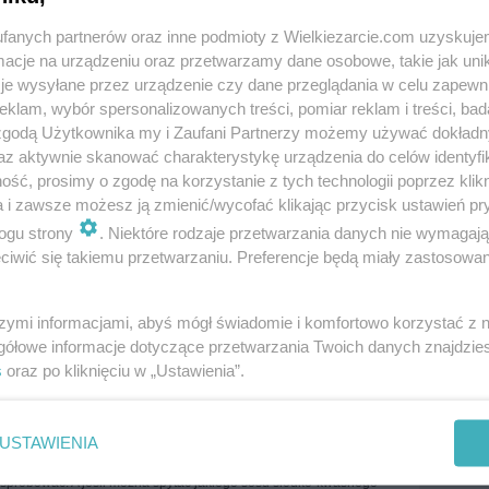
fanych partnerów oraz inne podmioty z Wielkiezarcie.com uzyskuje
cje na urządzeniu oraz przetwarzamy dane osobowe, takie jak unika
je wysyłane przez urządzenie czy dane przeglądania w celu zapewn
klam, wybór spersonalizowanych treści, pomiar reklam i treści, bad
 zgodą Użytkownika my i Zaufani Partnerzy możemy używać dokład
az aktywnie skanować charakterystykę urządzenia do celów identyfi
ść, prosimy o zgodę na korzystanie z tych technologii poprzez klikn
a i zawsze możesz ją zmienić/wycofać klikając przycisk ustawień pr
ogu strony
. Niektóre rodzaje przetwarzania danych nie wymagaj
iwić się takiemu przetwarzaniu. Preferencje będą miały zastosowania
szymi informacjami, abyś mógł świadomie i komfortowo korzystać z
more tags
gółowe informacje dotyczące przetwarzania Twoich danych znajdzi
s
oraz po kliknięciu w „Ustawienia”.
View all comments (
3
)
USTAWIENIA
 spróbować! A jeśli można spytać jakiego sosu słodko-kwaśnego