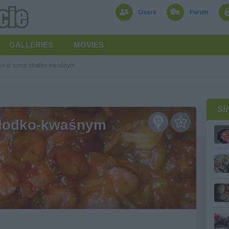
Users
Forum
GALLERIES
MOVIES
sa w sosie słodko-kwaśnym
Si
słodko-kwaśnym