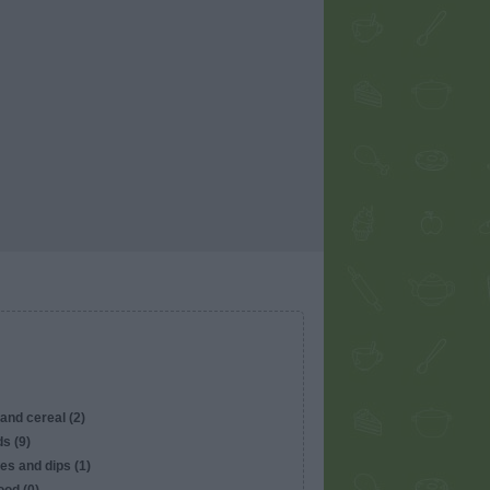
and cereal (2)
s (9)
es and dips (1)