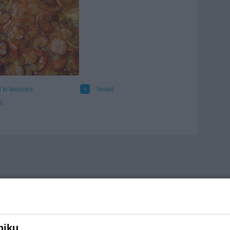
 to favorites
Tested
t
niku,