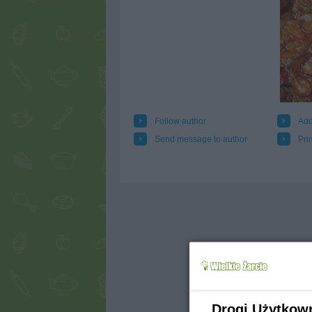
Follow author
Add
Send message to author
Prin
Drogi Użytkow