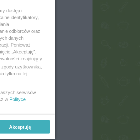
my dostęp i
lne identyfikatory,
iania
anie odbiorców oraz
nych danych
kacji. Ponieważ
ięcie „Akceptuję”.
ywatności znajdujący
ą zgody użytkownika,
 tylko na tej
 naszych serwisów
esz w
Polityce
Akceptuję