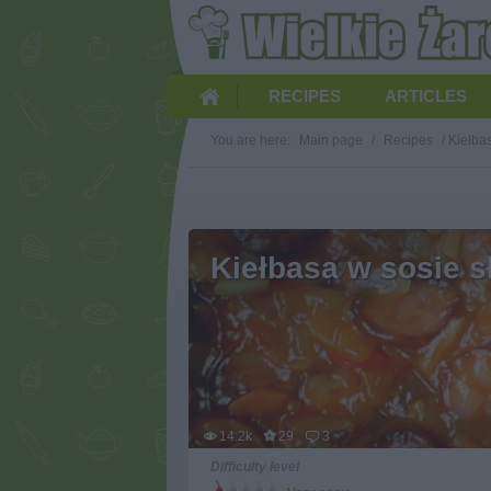
RECIPES
ARTICLES
You are here:
Main page
/
Recipes
/
Kiełba
Kiełbasa w sosie 
14.2k
29
3
Difficulty level