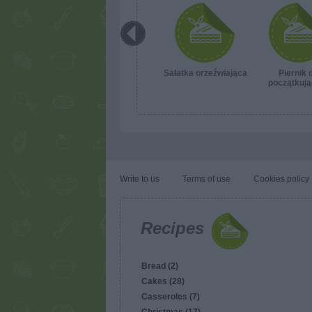
Sałatka orzeźwiająca
Piernik 
początkuj
Write to us
Terms of use
Cookies policy
Recipes
Bread (2)
Cakes (28)
Casseroles (7)