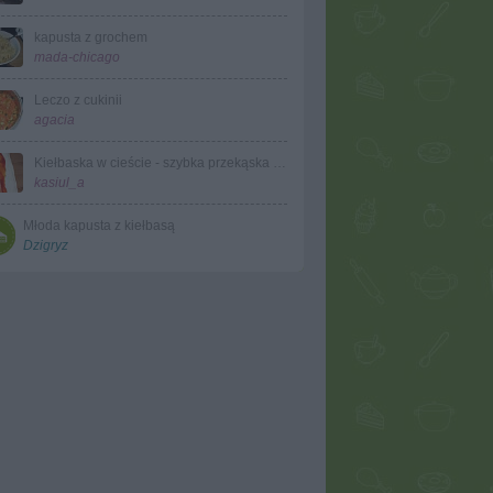
kapusta z grochem
mada-chicago
Leczo z cukinii
agacia
Kiełbaska w cieście - szybka przekąska kasiuli
kasiul_a
Młoda kapusta z kiełbasą
Dzigryz