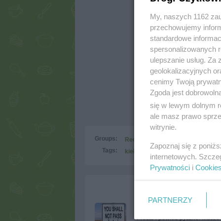
My, naszych 1162 zau
przechowujemy informa
standardowe informac
spersonalizowanych re
ulepszanie usług. Za
geolokalizacyjnych or
cenimy Twoją prywatno
Zgoda jest dobrowoln
się w lewym dolnym r
ale masz prawo sprzec
witrynie.
Groups:
Recipes for the lazy
Zapoznaj się z poniż
Tags:
kiełbasa
sos słodko-kwaśny
internetowych. Szcze
Prywatności
i
Cookie
PARTNERZY
mayhem
(2010-08-02 00:21)
Proste i pewnie pyszne. Musze