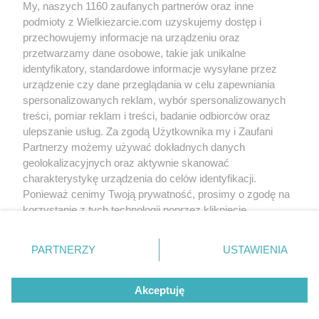
My, naszych 1160 zaufanych partnerów oraz inne
podmioty z Wielkiezarcie.com uzyskujemy dostęp i
przechowujemy informacje na urządzeniu oraz
przetwarzamy dane osobowe, takie jak unikalne
identyfikatory, standardowe informacje wysyłane przez
urządzenie czy dane przeglądania w celu zapewniania
spersonalizowanych reklam, wybór spersonalizowanych
treści, pomiar reklam i treści, badanie odbiorców oraz
ulepszanie usług. Za zgodą Użytkownika my i Zaufani
Groups:
Meatless
Vegetarian
Salads
Salads
Partnerzy możemy używać dokładnych danych
Easter
geolokalizacyjnych oraz aktywnie skanować
Tags:
czerwona fasola
latwa salatka
ryżowa
charakterystykę urządzenia do celów identyfikacji.
salatka
z kukurydzą
z ryżem
more tags
Ponieważ cenimy Twoją prywatność, prosimy o zgodę na
korzystanie z tych technologii poprzez kliknięcie
„Akceptuję”. Zgoda jest dobrowolna i zawsze możesz ją
No reviews. Write the first!
zmienić/wycofać klikając przycisk ustawień prywatności
PARTNERZY
USTAWIENIA
znajdujący się w lewym dolnym rogu strony
. Niektóre
Write comment
rodzaje przetwarzania danych nie wymagają zgody
Akceptuję
użytkownika, ale masz prawo sprzeciwić się takiemu
przetwarzaniu. Preferencje będą miały zastosowania tylko
Write to us
Terms of use
Cookies policy
Privacy policy