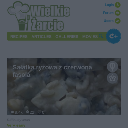
Login
Forum
Users
RECIPES
ARTICLES
GALLERIES
MOVIES
Sałatka ryżowa z czerwona
fasola
9.4k
22
0
Difficulty level
Very easy