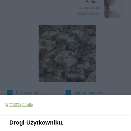
Author:
shadowcat
2012-02-02
Follow author
Add to favorites
Tested
Send message to author
Print
Drogi Użytkowniku,