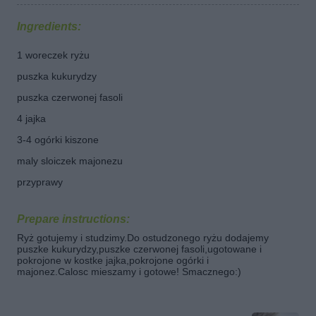
Ingredients:
1 woreczek ryżu
puszka kukurydzy
puszka czerwonej fasoli
4 jajka
3-4 ogórki kiszone
maly sloiczek majonezu
przyprawy
Prepare instructions:
Ryż gotujemy i studzimy.Do ostudzonego ryżu dodajemy
puszke kukurydzy,puszke czerwonej fasoli,ugotowane i
pokrojone w kostke jajka,pokrojone ogórki i
majonez.Calosc mieszamy i gotowe! Smacznego:)