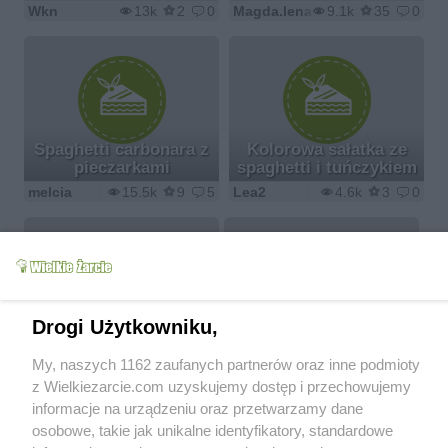
Wkn
13k
2
0
Magda.lena
9.1k
35
0
Spaghetti carbonara z
Kolorowa sałatka ze
pieczarkami
spaghetti i tuńczykiem
melcia
15.5k
9
5
Lea2
4.6k
3
0
Drogi Użytkowniku,
Fasolka w makaronie
My, naszych 1162 zaufanych partnerów oraz inne podmioty
Satina
6.6k
35
1
z Wielkiezarcie.com uzyskujemy dostęp i przechowujemy
informacje na urządzeniu oraz przetwarzamy dane
osobowe, takie jak unikalne identyfikatory, standardowe