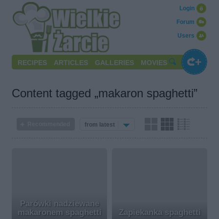
Login
Forum
Users
RECIPES
ARTICLES
GALLERIES
MOVIES
Content tagged „makaron spaghetti”
Recommended
from latest
Parówki nadziewane
makaronem spaghetti
Zapiekanka spaghetti