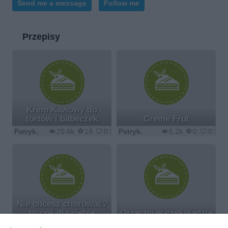
Send me a message
Follow me
Przepisy
Krem Kawowy do
tortów i babeczek
Creme Frut
Patryk.
20.6k
18
0
Patryk.
6.2k
0
0
Nie chcesz chorować?
to coś dla ciebie
Orzechy w czekoladzie
Patryk.
5.9k
8
0
Patryk.
7.2k
3
0