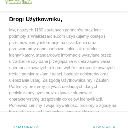
Drogi Użytkowniku,
My, naszych 1160 zaufanych partnerów oraz inne
podmioty z Wielkiezarcie.com uzyskujemy dostęp i
Koktajl panama Dla
przechowujemy informacje na urządzeniu oraz
sokokoktajl Dla dzieci
dzieci
przetwarzamy dane osobowe, takie jak unikalne
Patryk.
4.5k
0
0
Patryk.
6.2k
6
2
identyfikatory, standardowe informacje wysyłane przez
urządzenie czy dane przeglądania w celu zapewniania
więcej
spersonalizowanych reklam, wybór spersonalizowanych
treści, pomiar reklam i treści, badanie odbiorców oraz
Since:
2004-07-24
ulepszanie usług. Za zgodą Użytkownika my i Zaufani
Status:
active (offline)
Partnerzy możemy używać dokładnych danych
geolokalizacyjnych oraz aktywnie skanować
Wypowiedzi na forum:
9
charakterystykę urządzenia do celów identyfikacji.
Wystawione komentarze:
4
Ponieważ cenimy Twoją prywatność, prosimy o zgodę na
Otrzymane komentarze:
7
korzystanie z tych technologii poprzez kliknięcie
„Akceptuję”. Zgoda jest dobrowolna i zawsze możesz ją
Awards
zmienić/wycofać klikając przycisk ustawień prywatności
Treści polecane:
0
PARTNERZY
USTAWIENIA