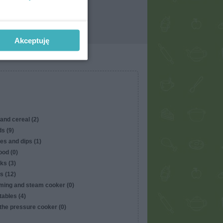
Akceptuję
and cereal (2)
s (9)
es and dips (1)
ood (0)
ks (3)
s (12)
ming and steam cooker (0)
ables (4)
the pressure cooker (0)