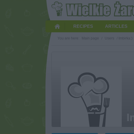
RECIPES
ARTICLES
You are here:
Main page
/
Users
/
Imbirka:)
I