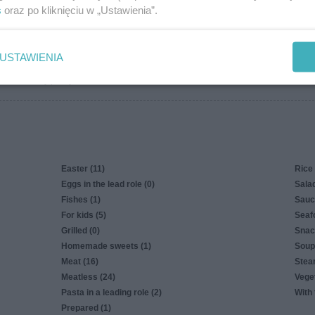
s
oraz po kliknięciu w „Ustawienia”.
more
USTAWIENIA
Privacy policy
Easter (11)
Rice 
Eggs in the lead role (0)
Salad
Fishes (1)
Sauc
For kids (5)
Seaf
Grilled (0)
Snac
Homemade sweets (1)
Soup
Meat (16)
Stea
Meatless (24)
Veget
Pasta in a leading role (2)
With 
Prepared (1)