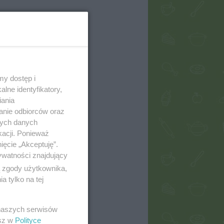
my dostęp i
lne identyfikatory,
iania
anie odbiorców oraz
nych danych
kacji. Ponieważ
ięcie „Akceptuję”.
ywatności znajdujący
ą zgody użytkownika,
 tylko na tej
 naszych serwisów
esz w
Polityce