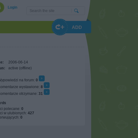
Login
ADD
e:
2006-06-14
us:
active (offline)
ypowiedzi na forum:
0
omentarze wystawione:
8
omentarze otrzymane:
31
rds
ci polecane:
0
ci w ulubionych:
427
erwujących:
0