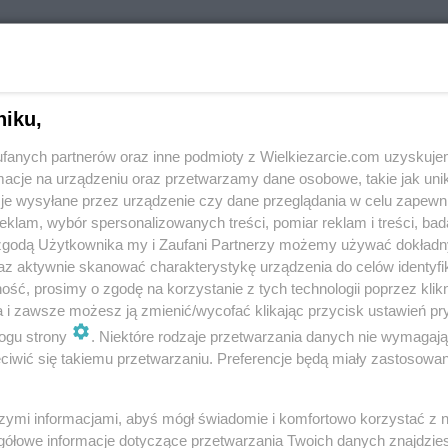
niku,
fanych partnerów oraz inne podmioty z Wielkiezarcie.com uzyskuje
cje na urządzeniu oraz przetwarzamy dane osobowe, takie jak unika
je wysyłane przez urządzenie czy dane przeglądania w celu zapewn
mbirowy placek
Mrożona kawa
klam, wybór spersonalizowanych treści, pomiar reklam i treści, bad
brzoskwiniami
Bananowa
 zgodą Użytkownika my i Zaufani Partnerzy możemy używać dokład
:)
5.4k
2
0
Imbirka:)
13.2k
212
18
az aktywnie skanować charakterystykę urządzenia do celów identyfi
ść, prosimy o zgodę na korzystanie z tych technologii poprzez klikn
a i zawsze możesz ją zmienić/wycofać klikając przycisk ustawień pr
ogu strony
. Niektóre rodzaje przetwarzania danych nie wymagaj
iwić się takiemu przetwarzaniu. Preferencje będą miały zastosowania
kspresowy spód
Ekspresowy spód
szymi informacjami, abyś mógł świadomie i komfortowo korzystać z
mazurkowy
biszkoptowy
gółowe informacje dotyczące przetwarzania Twoich danych znajdzi
:)
3.7k
2
0
Imbirka:)
5k
4
0