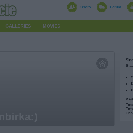
Users
Forum
GALLERIES
MOVIES
Sinc
Stat
W
K
K
Awa
Treś
Treś
mbirka:)
Obs