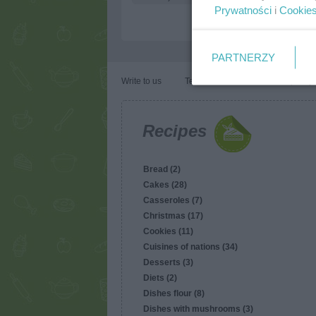
Prywatności
i
Cookie
PARTNERZY
Write to us
Terms of use
Cookies policy
Recipes
Bread (2)
Cakes (28)
Casseroles (7)
Christmas (17)
Cookies (11)
Cuisines of nations (34)
Desserts (3)
Diets (2)
Dishes flour (8)
Dishes with mushrooms (3)