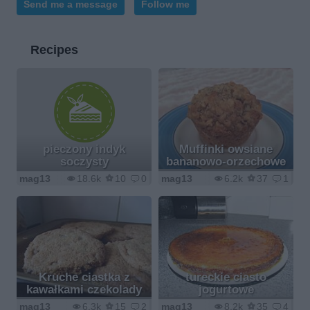
Send me a message
Follow me
Recipes
pieczony indyk
Muffinki owsiane
soczysty
bananowo-orzechowe
mag13
18.6k
10
0
mag13
6.2k
37
1
Kruche ciastka z
tureckie ciasto
kawałkami czekolady
jogurtowe
mag13
6.3k
15
2
mag13
8.2k
35
4