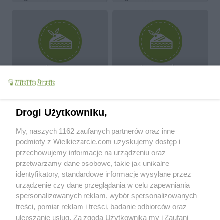
aromatyczna zupa z
prosta zupa krem z
dyni z boczkiem
dyni
mag13
13.5k
3
0
mag13
17k
12
1
more
Drogi Użytkowniku,
My, naszych 1162 zaufanych partnerów oraz inne
About me
podmioty z Wielkiezarcie.com uzyskujemy dostęp i
przechowujemy informacje na urządzeniu oraz
przetwarzamy dane osobowe, takie jak unikalne
Uwielbiam gotować a jeszcze bardziej dobrze zjeść
.
Jestem estetką, miłosniczką kina i astronomii, która odkryła u
identyfikatory, standardowe informacje wysyłane przez
siebie zamiłowanie do eksperymentowania w kuchni i na
urządzenie czy dane przeglądania w celu zapewniania
najbliższych
spersonalizowanych reklam, wybór spersonalizowanych
treści, pomiar reklam i treści, badanie odbiorców oraz
Since:
2007-07-08
ulepszanie usług. Za zgodą Użytkownika my i Zaufani