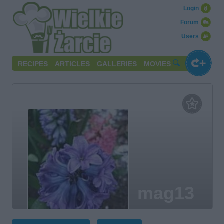
Login
Forum
Users
RECIPES
ARTICLES
GALLERIES
MOVIES
mag13