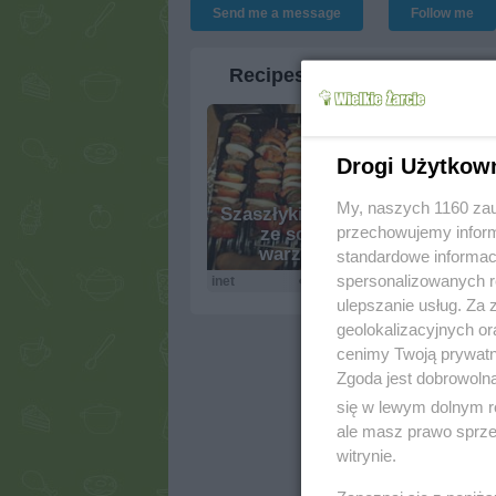
Send me a message
Follow me
Recipes
Drogi Użytkow
My, naszych 1160 zau
Szaszłyki z piekarnika
przechowujemy informa
ze schabem i
warzywami :)
Lod
standardowe informac
spersonalizowanych re
inet
27.7k
20
0
inet
ulepszanie usług. Za
geolokalizacyjnych or
cenimy Twoją prywatno
Zgoda jest dobrowoln
się w lewym dolnym r
ale masz prawo sprzec
witrynie.