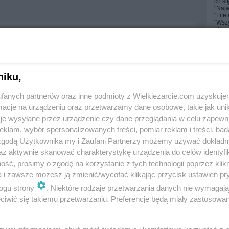
co się
"Najw
"Life
"Wszy
otym 
Jako
prze
No to
niku,
fanych partnerów oraz inne podmioty z Wielkiezarcie.com uzyskuje
cje na urządzeniu oraz przetwarzamy dane osobowe, takie jak unika
Brokułowo -
y truskawkowe :)
kalafiorowa zupa krem
je wysyłane przez urządzenie czy dane przeglądania w celu zapewn
klam, wybór spersonalizowanych treści, pomiar reklam i treści, bad
5.1k
9
0
inet
20k
6
0
 zgodą Użytkownika my i Zaufani Partnerzy możemy używać dokład
az aktywnie skanować charakterystykę urządzenia do celów identyfi
ść, prosimy o zgodę na korzystanie z tych technologii poprzez klikn
a i zawsze możesz ją zmienić/wycofać klikając przycisk ustawień pr
Sinc
Stat
ogu strony
. Niektóre rodzaje przetwarzania danych nie wymagaj
iwić się takiemu przetwarzaniu. Preferencje będą miały zastosowania
For
Sen
Las