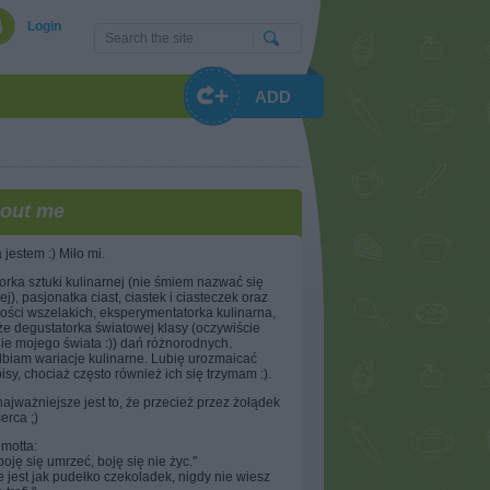
Login
ADD
out me
 jestem :) Miło mi.
rka sztuki kulinarnej (nie śmiem nazwać się
ej), pasjonatka ciast, ciastek i ciasteczek oraz
ości wszelakich, eksperymentatorka kulinarna,
że degustatorka światowej klasy (oczywiście
ie mojego świata :)) dań różnorodnych.
biam wariacje kulinarne. Lubię urozmaicać
isy, chociaż często również ich się trzymam :).
najważniejsze jest to, że przecież przez żołądek
serca ;)
motta:
boję się umrzeć, boję się nie życ."
e jest jak pudełko czekoladek, nigdy nie wiesz