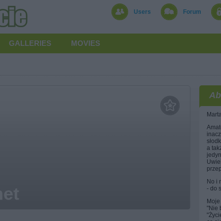
Users
Forum
GALLERIES
MOVIES
Ab
Marta
Amato
inacz
słodk
a tak
jedyn
Uwiel
przep
No i 
net
- do 
Moje 
"Nie 
"Życi