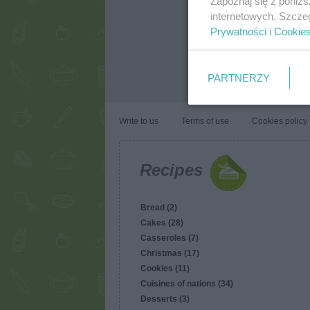
Zapoznaj się z poniż
internetowych. Szcze
Prywatności
i
Cookie
PARTNERZY
Write to us
Terms of use
Cookies policy
Recipes
Bread (2)
Cakes (28)
Casseroles (7)
Christmas (17)
Cookies (11)
Cuisines of nations (34)
Desserts (3)