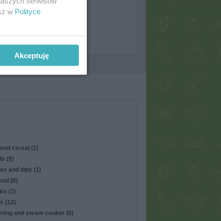
 naszych serwisów
esz w
Polityce
rds
ommended:
0
avorites:
35
owers:
1
Akceptuję
and cereal (2)
s (9)
es and dips (1)
ood (0)
ks (3)
s (12)
ming and steam cooker (0)