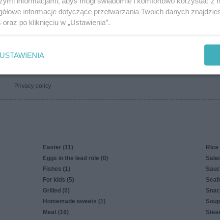
szymi informacjami, abyś mógł świadomie i komfortowo korzystać z
gółowe informacje dotyczące przetwarzania Twoich danych znajdzi
Awa
s
oraz po kliknięciu w „Ustawienia”.
Rec
In f
Foll
USTAWIENIA
Privacy policy
Easter (11)
Rice 
Eggs in the lead role (0)
Salad
Fishes (1)
Sauc
For kids (5)
Seaf
Grilled (0)
Snac
Homemade sweets (1)
Soup
Meat (16)
Stea