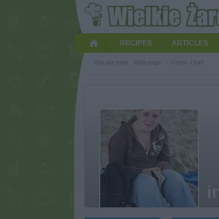
RECIPES
ARTICLES
You are here:
Main page
/
Users
/
inet
i