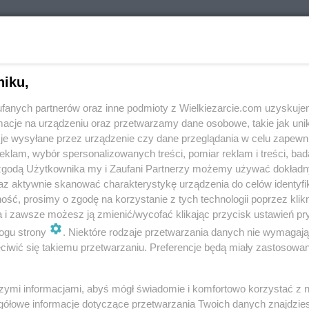
niku,
fanych partnerów oraz inne podmioty z Wielkiezarcie.com uzyskuje
cje na urządzeniu oraz przetwarzamy dane osobowe, takie jak unika
je wysyłane przez urządzenie czy dane przeglądania w celu zapewn
afel z płatkami
Sałatka
klam, wybór spersonalizowanych treści, pomiar reklam i treści, bad
owsianymi
kurczak,por,jabłko,ogórek,ryż
 zgodą Użytkownika my i Zaufani Partnerzy możemy używać dokład
10.9k
14
0
Izma73
8.8k
14
0
az aktywnie skanować charakterystykę urządzenia do celów identyfi
ść, prosimy o zgodę na korzystanie z tych technologii poprzez klikn
a i zawsze możesz ją zmienić/wycofać klikając przycisk ustawień pr
ogu strony
. Niektóre rodzaje przetwarzania danych nie wymagaj
iwić się takiemu przetwarzaniu. Preferencje będą miały zastosowania
szymi informacjami, abyś mógł świadomie i komfortowo korzystać z
śnikowe ślimaczki
Orzeszki orzechowe
gółowe informacje dotyczące przetwarzania Twoich danych znajdzi
5.1k
7
0
Izma73
8.1k
23
0