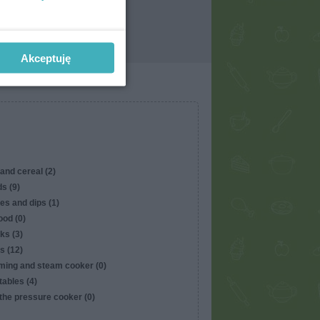
Akceptuję
and cereal (2)
s (9)
es and dips (1)
ood (0)
ks (3)
s (12)
ming and steam cooker (0)
ables (4)
the pressure cooker (0)