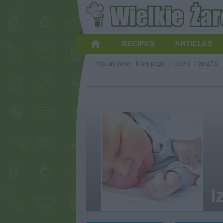
RECIPES
ARTICLES
You are here:
Main page
/
Users
/
Izma73
I