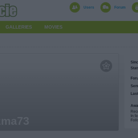
Users
Forum
GALLERIES
MOVIES
Sinc
Stat
For
Sen
Las
Awa
Rec
In f
zma73
Foll