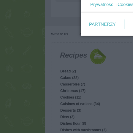
Prywatności
i
Cookie
PARTNERZY
Write to us
Terms of use
Cookies policy
Recipes
Bread (2)
Cakes (28)
Casseroles (7)
Christmas (17)
Cookies (11)
Cuisines of nations (34)
Desserts (3)
Diets (2)
Dishes flour (8)
Dishes with mushrooms (3)