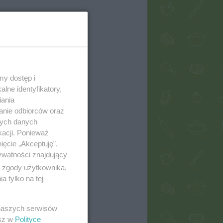
my dostęp i
lne identyfikatory,
iania
anie odbiorców oraz
nych danych
kacji. Ponieważ
ięcie „Akceptuję”.
ywatności znajdujący
ą zgody użytkownika,
 tylko na tej
 naszych serwisów
esz w
Polityce