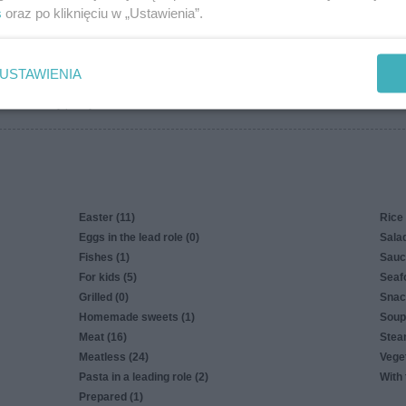
s
oraz po kliknięciu w „Ustawienia”.
more
USTAWIENIA
Privacy policy
Easter (11)
Rice 
Eggs in the lead role (0)
Salad
Fishes (1)
Sauc
For kids (5)
Seaf
Grilled (0)
Snac
Homemade sweets (1)
Soup
Meat (16)
Stea
Meatless (24)
Veget
Pasta in a leading role (2)
With 
Prepared (1)