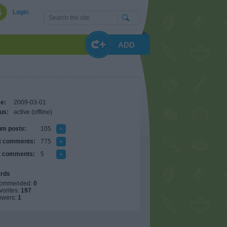
Login
ADD
e:
2009-03-01
us:
active (offline)
um posts:
105
t comments:
775
t comments:
5
rds
ommended:
0
avorites:
197
owers:
1