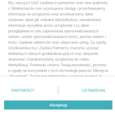
My, naszych 1162 zaufanych partnerów oraz inne podmioty
z Wielkiezarcie.com uzyskujemy dostęp i przechowujemy
informacje na urządzeniu oraz przetwarzamy dane
osobowe, takie jak unikalne identyfikatory, standardowe
informacje wysyłane przez urządzenie czy dane
przeglądania w celu zapewniania spersonalizowanych
reklam, wybór spersonalizowanych treści, pomiar reklam i
treści, badanie odbiorców oraz ulepszanie usług. Za zgodą
Użytkownika my i Zaufani Partnerzy możemy używać
dokładnych danych geolokalizacyjnych oraz aktywnie
skanować charakterystykę urządzenia do celów
identyfikacji. Ponieważ cenimy Twoją prywatność, prosimy
o zgodę na korzystanie z tych technologii poprzez kliknięcie
„Akceptuję”. Zgoda jest dobrowolna i zawsze możesz ją
zmienić/wycofać klikając przycisk ustawień prywatności
znajdujący się w lewym dolnym rogu strony
. Niektóre
PARTNERZY
USTAWIENIA
rodzaje przetwarzania danych nie wymagają zgody
użytkownika, ale masz prawo sprzeciwić się takiemu
Akceptuję
przetwarzaniu. Preferencje będą miały zastosowania tylko
na tej witrynie.