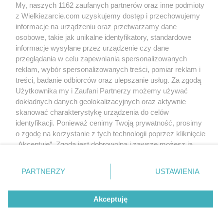
My, naszych 1162 zaufanych partnerów oraz inne podmioty
Dziczyzna
z Wielkiezarcie.com uzyskujemy dostęp i przechowujemy
mirasolek
27.2k
0
11
informacje na urządzeniu oraz przetwarzamy dane
osobowe, takie jak unikalne identyfikatory, standardowe
informacje wysyłane przez urządzenie czy dane
Wersja mobilna
Napisz do nas
Regulamin
przeglądania w celu zapewniania spersonalizowanych
Polityka cookies
Polityka prywatności
Reklama
reklam, wybór spersonalizowanych treści, pomiar reklam i
treści, badanie odbiorców oraz ulepszanie usług. Za zgodą
Użytkownika my i Zaufani Partnerzy możemy używać
dokładnych danych geolokalizacyjnych oraz aktywnie
skanować charakterystykę urządzenia do celów
identyfikacji. Ponieważ cenimy Twoją prywatność, prosimy
o zgodę na korzystanie z tych technologii poprzez kliknięcie
„Akceptuję”. Zgoda jest dobrowolna i zawsze możesz ją
zmienić/wycofać klikając przycisk ustawień prywatności
znajdujący się w lewym dolnym rogu strony
. Niektóre
PARTNERZY
USTAWIENIA
rodzaje przetwarzania danych nie wymagają zgody
użytkownika, ale masz prawo sprzeciwić się takiemu
Akceptuję
przetwarzaniu. Preferencje będą miały zastosowania tylko
na tej witrynie.