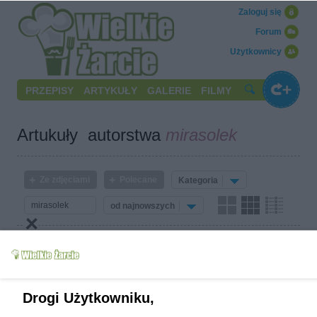
Zaloguj się
Forum
Użytkownicy
PRZEPISY
ARTYKUŁY
GALERIE
FILMY
Artukuły autorstwa
mirasolek
Ze zdjęciami
Polecane
Kategoria
od najnowszych
Drogi Użytkowniku,