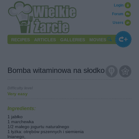
Login
Forum
Users
RECIPES
ARTICLES
GALLERIES
MOVIES
Bomba witaminowa na słodko
Difficulty level
Very easy
Ingredients:
1 jabłko
1 marchewka
1/2 małego jogurtu naturalnego
1 łyżka: otrębów pszennych i siemienia
lnianego,