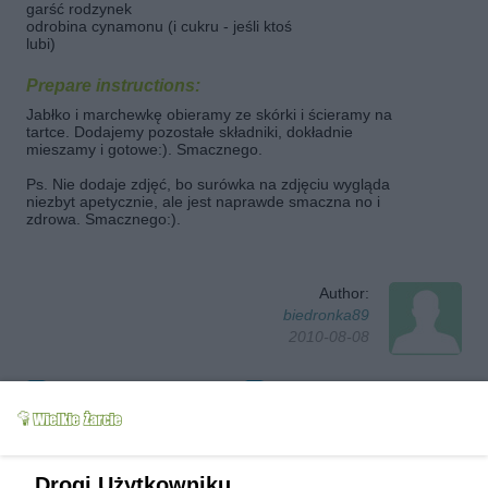
garść rodzynek
odrobina cynamonu (i cukru - jeśli ktoś
lubi)
Prepare instructions:
Jabłko i marchewkę obieramy ze skórki i ścieramy na
tartce. Dodajemy pozostałe składniki, dokładnie
mieszamy i gotowe:). Smacznego.
Ps. Nie dodaje zdjęć, bo surówka na zdjęciu wygląda
niezbyt apetycznie, ale jest naprawde smaczna no i
zdrowa. Smacznego:).
Author:
biedronka89
2010-08-08
Follow author
Add to favorites
Tested
Send message to author
Print
Drogi Użytkowniku,