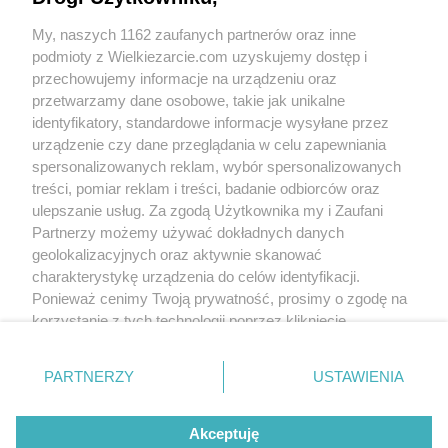
My, naszych 1162 zaufanych partnerów oraz inne
podmioty z Wielkiezarcie.com uzyskujemy dostęp i
przechowujemy informacje na urządzeniu oraz
przetwarzamy dane osobowe, takie jak unikalne
identyfikatory, standardowe informacje wysyłane przez
urządzenie czy dane przeglądania w celu zapewniania
spersonalizowanych reklam, wybór spersonalizowanych
treści, pomiar reklam i treści, badanie odbiorców oraz
ulepszanie usług. Za zgodą Użytkownika my i Zaufani
Partnerzy możemy używać dokładnych danych
Groups:
Meatless
Desserts
For kids
Over a 1-year
geolokalizacyjnych oraz aktywnie skanować
Snacks
Recipes for the lazy
Salads
charakterystykę urządzenia do celów identyfikacji.
Tags:
jabłko
marchewka
podwieczorek
witaminy
more tags
Ponieważ cenimy Twoją prywatność, prosimy o zgodę na
korzystanie z tych technologii poprzez kliknięcie
„Akceptuję”. Zgoda jest dobrowolna i zawsze możesz ją
No reviews. Write the first!
zmienić/wycofać klikając przycisk ustawień prywatności
PARTNERZY
USTAWIENIA
znajdujący się w lewym dolnym rogu strony
. Niektóre
Write comment
rodzaje przetwarzania danych nie wymagają zgody
Akceptuję
użytkownika, ale masz prawo sprzeciwić się takiemu