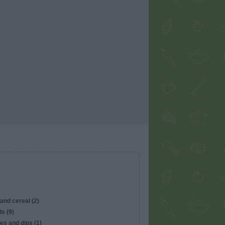
and cereal (2)
s (9)
es and dips (1)