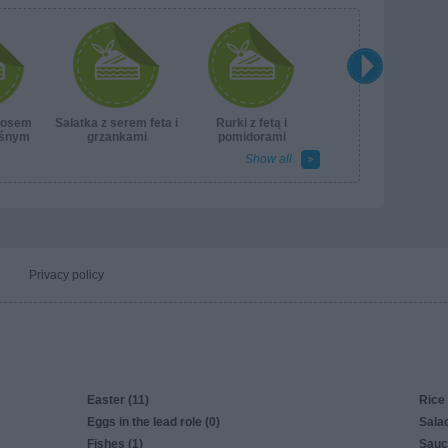
sosem
Sałatka z serem feta i
Rurki z fetą i
aśnym
grzankami
pomidorami
suszonymi
Show all
Privacy policy
Easter (11)
Rice 
Eggs in the lead role (0)
Salad
Fishes (1)
Sauc