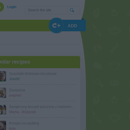
Login
ADD
milar recipes
Szaszłyki drobiowo-boczkowe
Jola66
Zawijańce
onlyred
Świąteczny boczek pieczony z nadzieniem drobiowym
Mama - Różyczki
Przepis na wędlinę
kola