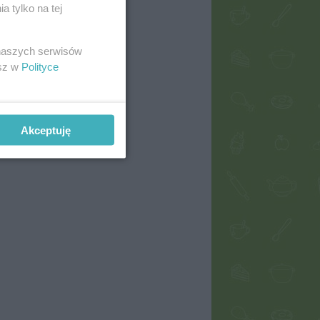
 tylko na tej
 naszych serwisów
esz w
Polityce
Akceptuję