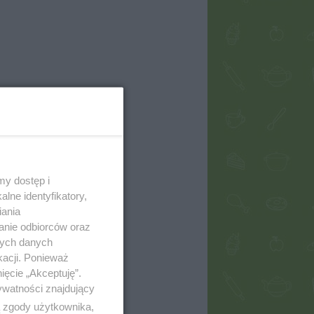
my dostęp i
lne identyfikatory,
iania
anie odbiorców oraz
nych danych
kacji. Ponieważ
ięcie „Akceptuję”.
ywatności znajdujący
ą zgody użytkownika,