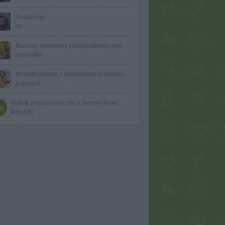
Medaliony
as
Kurczak zapiekany pod boczkiem i pieczarkami z serem
małpiatka
Roladki mięsne z pomidorem suszonym i mozzarelą
patrycja1
Kotlety mięsno-jajeczne z serem i koperkiem
kriss101