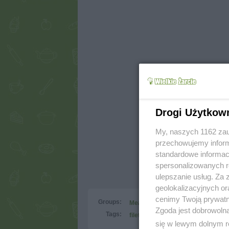
Drogi Użytkow
My, naszych 1162 zau
przechowujemy informa
standardowe informac
spersonalizowanych re
ulepszanie usług. Za
geolokalizacyjnych or
cenimy Twoją prywatno
Groups:
Meat
Fowl
Pork
Zgoda jest dobrowoln
Tags:
filet
karkówka
pierś
szynka
się w lewym dolnym r