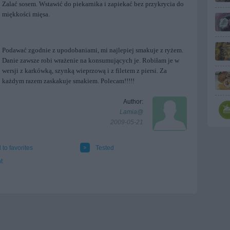
Zalać sosem. Wstawić do piekarnika i zapiekać bez przykrycia do
miękkości mięsa.
Podawać zgodnie z upodobaniami, mi najlepiej smakuje z ryżem.
Danie zawsze robi wrażenie na konsumujących je. Robiłam je w
wersji z karkówką, szynką wieprzową i z filetem z piersi. Za
każdym razem zaskakuje smakiem. Polecam!!!!!
Author:
Lamia@
2009-05-21
 to favorites
Tested
t