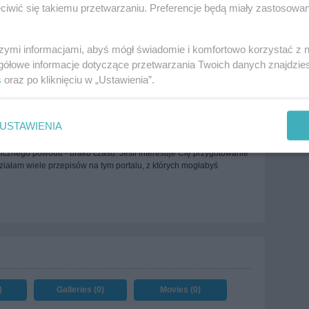
iwić się takiemu przetwarzaniu. Preferencje będą miały zastosowania
View all comments (
2
)
szymi informacjami, abyś mógł świadomie i komfortowo korzystać z
gółowe informacje dotyczące przetwarzania Twoich danych znajdzi
samemu zrobić sos meksykański do tej karkówki.
s
oraz po kliknięciu w „Ustawienia”.
USTAWIENIA
ję sama takiego sosu - podobnie jak wiele osób często korzystam z
icznego powodu - braku czasu. Jeśli interesuje Cię przygotowanie
iałam wiele przepisów na tym portalu, z których mogłabyś
)
Galleries (0)
Movies (0)