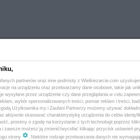
niku,
fanych partnerów oraz inne podmioty z Wielkiezarcie.com uzyskuje
cje na urządzeniu oraz przetwarzamy dane osobowe, takie jak unika
je wysyłane przez urządzenie czy dane przeglądania w celu zapewn
klam, wybór spersonalizowanych treści, pomiar reklam i treści, bad
 zgodą Użytkownika my i Zaufani Partnerzy możemy używać dokład
az aktywnie skanować charakterystykę urządzenia do celów identyfi
ść, prosimy o zgodę na korzystanie z tych technologii poprzez klikn
a i zawsze możesz ją zmienić/wycofać klikając przycisk ustawień pr
more tags
ogu strony
. Niektóre rodzaje przetwarzania danych nie wymagaj