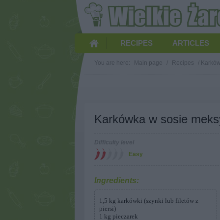
RECIPES
ARTICLES
You are here:
Main page
/
Recipes
/
Karków
Karkówka w sosie meks
Difficulty level
Easy
Ingredients:
1,5 kg karkówki (szynki lub filetów z
piersi)
1 kg pieczarek