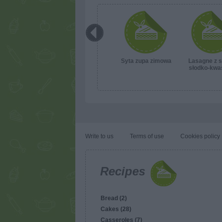
Syta zupa zimowa
Lasagne z 
słodko-kw
Write to us
Terms of use
Cookies policy
Recipes
Bread (2)
Cakes (28)
Casseroles (7)