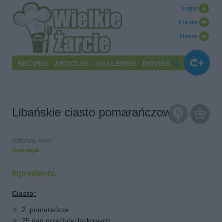
Login
Forum
Users
RECIPES
ARTICLES
GALLERIES
MOVIES
Libańskie ciasto pomarańczowe
Difficulty level
Average
Ingredients:
Ciasto:
2 pomarańcze
25 dag orzechów laskowych