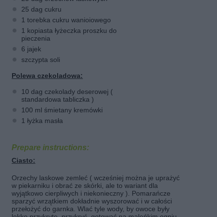
25 dag cukru
1 torebka cukru wanioiowego
1 kopiasta łyżeczka proszku do
pieczenia
6 jajek
szczypta soli
Polewa czekoladowa:
10 dag czekolady deserowej (
standardowa tabliczka )
100 ml śmietany kremówki
1 łyżka masła
Prepare instructions:
Ciasto:
Orzechy laskowe zemleć ( wcześniej można je uprażyć
w piekarniku i obrać ze skórki, ale to wariant dla
wyjątkowo cierpliwych i niekonieczny ). Pomarańcze
sparzyć wrzątkiem dokładnie wyszorować i w całości
przełożyć do garnka. Wlać tyle wody, by owoce były
lekko przykryte, przykryć, gotować na maleńkim ogniu