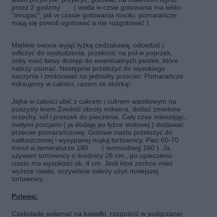
przez 2 godziny ( woda w czsie gotowania ma lekko
"mrugać", jak w czasie gotowania rosołu; pomarańcze
mają się powoli ugotować a nie rozgotować ).
Miękkie owoce wyjąć łyżką cedzakową, odcedzić i
odłożyć do wystudzenia. przekroić na pół w poprzek,
żeby mieć łatwy dostęp do ewentualnych pestek, które
należy usunąć. Następnie przełożyć do wysokiego
naczynia i zmiksować na jednolity przecier. Pomarańcze
miksujemy w całości, razem ze skórką!
Jajka w całości ubić z cukrem i cukrem waniliowym na
puszysty krem.Zwolnić obroty miksera, dodać zmielone
orzechy, sól i proszek do pieczenia. Cały czas mieszając,
małymi porcjami ( ja dodaję po łyżce stołowej ) dodawać
przecier pomarańczowy. Gotowe ciasto przełożyć do
natłuszczonej i wysypanej mąką tortownicy. Piec 60-70
minut w temeraturze 180 ( termoobieg 160 ). Ja
używam tortownicy o średnicy 26 cm., po upieczeniu
ciasto ma wysokość ok. 4 cm. Jeśli ktoś zechce mieć
wyższe ciasto, oczywiście należy użyć mniejszej
tortownicy.
Polewa:
Czekoladę połamać na kawałki, rozpuścić w podgrzanej