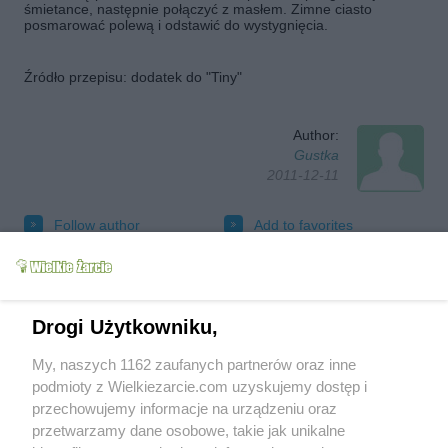
śmietance, następnie połączyć z masłem. Zimne ciasto
posmarować polewą i odstawić do wystygnięcia.
Źródło przepisu: dodatek do "Tiny"
Author:
Gustka
2011-12-11
Follow author
Add to favorites
Tested
Send message to author
Print
Drogi Użytkowniku,
My, naszych 1162 zaufanych partnerów oraz inne
podmioty z Wielkiezarcie.com uzyskujemy dostęp i
przechowujemy informacje na urządzeniu oraz
przetwarzamy dane osobowe, takie jak unikalne