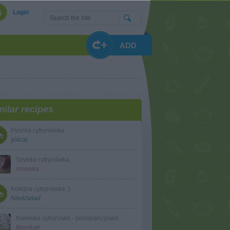
Login
ADD
milar recipes
Pyszna cytrynówka
yolcat
Szybka cytrynówka.
msewka
Kolejna cytrynówka :)
Niedzwiad
Nalewka cytrynowo - pomarańczowa
MonikaK