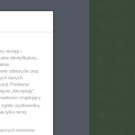
my dostęp i
lne identyfikatory,
iania
anie odbiorców oraz
nych danych
kacji. Ponieważ
ięcie „Akceptuję”.
ywatności znajdujący
ą zgody użytkownika,
 tylko na tej
 naszych serwisów