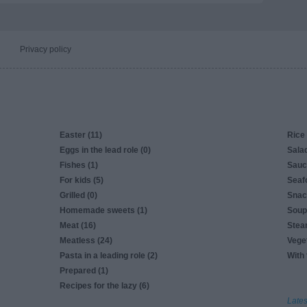
Privacy policy
Easter (11)
Rice 
Eggs in the lead role (0)
Salad
Fishes (1)
Sauc
For kids (5)
Seaf
Grilled (0)
Snac
Homemade sweets (1)
Soup
Meat (16)
Stea
Meatless (24)
Veget
Pasta in a leading role (2)
With 
Prepared (1)
Recipes for the lazy (6)
Lates