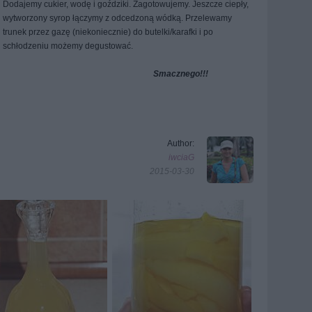
Dodajemy cukier, wodę i goździki. Zagotowujemy. Jeszcze ciepły,
wytworzony syrop łączymy z odcedzoną wódką. Przelewamy
trunek przez gazę (niekoniecznie) do butelki/karafki i po
schłodzeniu możemy degustować.
Smacznego!!!
Author:
iwciaG
2015-03-30