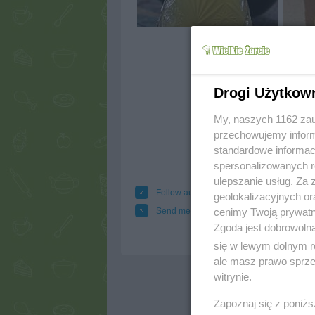
Drogi Użytkow
My, naszych 1162 zau
przechowujemy informa
standardowe informac
spersonalizowanych re
ulepszanie usług. Za
Follow author
Add
geolokalizacyjnych or
Send message to author
Prin
cenimy Twoją prywatno
Zgoda jest dobrowoln
się w lewym dolnym r
ale masz prawo sprzec
witrynie.
Zapoznaj się z poniż