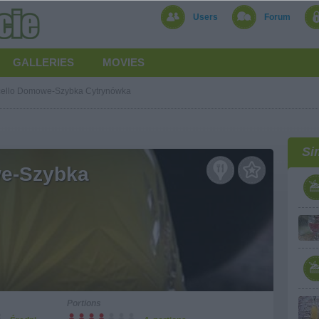
Users
Forum
GALLERIES
MOVIES
ello Domowe-Szybka Cytrynówka
Si
e-Szybka
Portions