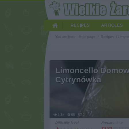
RECIPES
ARTICLES
You are here:
Main page
/
Recipes
/
Limonc
Limoncello Domow
Cytrynówka
9.8k
69
0
Difficulty level
Prepare time