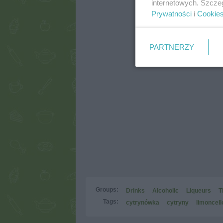
internetowych. Szcze
Prywatności
i
Cookie
PARTNERZY
Groups:
Drinks
Alcoholic
Liqueurs
T
Tags:
cytrynówka
cytryny
limoncell