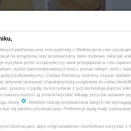
niku,
fanych partnerów oraz inne podmioty z Wielkiezarcie.com uzyskuje
cje na urządzeniu oraz przetwarzamy dane osobowe, takie jak unika
je wysyłane przez urządzenie czy dane przeglądania w celu zapewn
klam, wybór spersonalizowanych treści, pomiar reklam i treści, bad
 zgodą Użytkownika my i Zaufani Partnerzy możemy używać dokład
 to favorites
Tested
az aktywnie skanować charakterystykę urządzenia do celów identyfi
t
ść, prosimy o zgodę na korzystanie z tych technologii poprzez klikn
a i zawsze możesz ją zmienić/wycofać klikając przycisk ustawień pr
ogu strony
. Niektóre rodzaje przetwarzania danych nie wymagaj
iwić się takiemu przetwarzaniu. Preferencje będą miały zastosowania
szymi informacjami, abyś mógł świadomie i komfortowo korzystać z