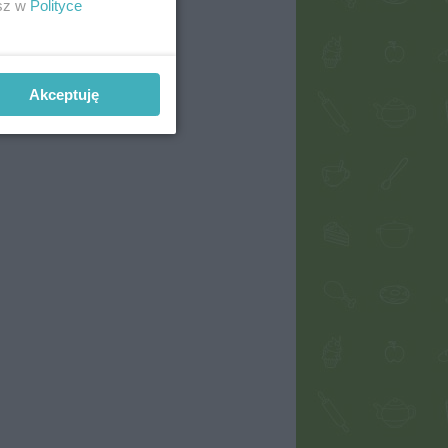
esz w
Polityce
Akceptuję