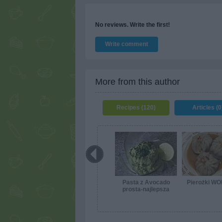
No reviews. Write the first!
Write comment
More from this author
Recipes (120)
Articles (0
Pasta z Avocado
Pierożki W
prosta-najlepsza