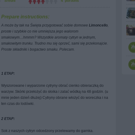
Średni
4 portions
Prepare instructions:
A może by tak na Święta przygotować sobie domowe
Limoncello
,
proste i szybkie co nie umniejsza jego walorom
smakowym....hmmm? Wszystkie aromaty cytryn w jednym,
smakowitym trunku. Trudno mu się oprzeć, sami się przekonajcie.
Proste składniki i bogactwo smaku. Polecam.
1 ETAP:
Wyszorowane i wyparzone cytryny obrać cienko obieraczką do
warzyw. Skórki przełożyć do słoika i zalać wódką na 48 godzin. (u
mnie jeden dzień dłużej) Cytryny obrane włożyć do woreczka i na
ten czas do lodówki.
2 ETAP:
Sok z naszych cytryn odcedzony przelewamy do garnka.