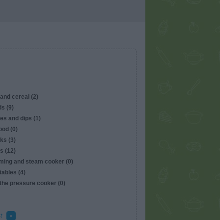
and cereal (2)
s (9)
es and dips (1)
ood (0)
ks (3)
s (12)
ming and steam cooker (0)
ables (4)
the pressure cooker (0)
t