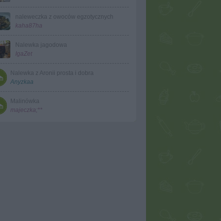
naleweczka z owoców egzotycznych
kaha87ha
Nalewka jagodowa
IgaZet
Nalewka z Aronii prosta i dobra
Anyzkaa
Malinówka
majeczka;**