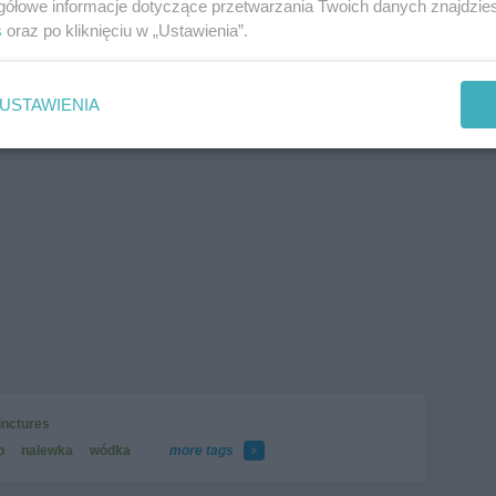
gółowe informacje dotyczące przetwarzania Twoich danych znajdzi
s
oraz po kliknięciu w „Ustawienia”.
USTAWIENIA
inctures
o
nalewka
wódka
more tags