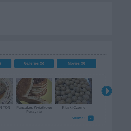
)
Galleries (5)
Movies (0)
ON TON
Pancakes Wyjątkowo
Kluski Czorne
Puszyste
Show all