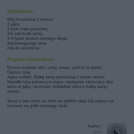
Ingredients:
60g brzuszków z dorsza
2 jajka
3 łyżki mąki pszennej
3/4 szkl bułki tartej
4-5 łyżek drobno startego długo
dojrzewającego sera
olej do smażenia
Prepare instructions:
Dorsza pozbaw ości, umyj, osusz, pokrój na paski.
Oprósz solą.
Jajka rozkłóć. Bułkę tartą wymieszaj z tartym serem.
Kawałki ryby panieruj w mące, następnie zanurzaj z obu
stron w jajku, na koniec dokładnie obtocz bułką tartą i
serem.
Smaż z obu stron na złoto na płytkim oleju lub upiecz na
rumiano na grillu używając tacki.
Author:
Wkn