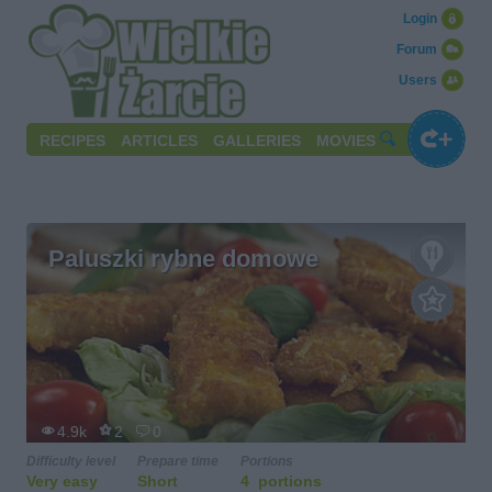
Login
Forum
Users
RECIPES
ARTICLES
GALLERIES
MOVIES
Paluszki rybne domowe
4.9k
2
0
Difficulty level
Prepare time
Portions
Very easy
Short
4 portions