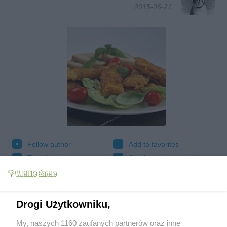
2015-06-21
Follow author
Add to favorites
Tested
Send message to author
Print
Drogi Użytkowniku,
My, naszych 1160 zaufanych partnerów oraz inne