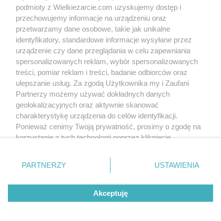
podmioty z Wielkiezarcie.com uzyskujemy dostęp i
przechowujemy informacje na urządzeniu oraz
przetwarzamy dane osobowe, takie jak unikalne
identyfikatory, standardowe informacje wysyłane przez
urządzenie czy dane przeglądania w celu zapewniania
spersonalizowanych reklam, wybór spersonalizowanych
treści, pomiar reklam i treści, badanie odbiorców oraz
Groups:
Fishes
Sea fishes
ulepszanie usług. Za zgodą Użytkownika my i Zaufani
Tags:
dorsz
drugie danie
dziugas
obiad
Partnerzy możemy używać dokładnych danych
paluszki rybne dla dzieci
panierka
geolokalizacyjnych oraz aktywnie skanować
panierka serowa
przekąska
ryba
ser
charakterystykę urządzenia do celów identyfikacji.
smażone
szybkie
z patelni
z serem
łatwe
more tags
Ponieważ cenimy Twoją prywatność, prosimy o zgodę na
korzystanie z tych technologii poprzez kliknięcie
„Akceptuję”. Zgoda jest dobrowolna i zawsze możesz ją
No reviews. Write the first!
zmienić/wycofać klikając przycisk ustawień prywatności
PARTNERZY
USTAWIENIA
znajdujący się w lewym dolnym rogu strony
. Niektóre
Write comment
rodzaje przetwarzania danych nie wymagają zgody
Akceptuję
użytkownika, ale masz prawo sprzeciwić się takiemu
przetwarzaniu. Preferencje będą miały zastosowania tylko
Write to us
Terms of use
Cookies policy
Privacy policy
na tej witrynie.