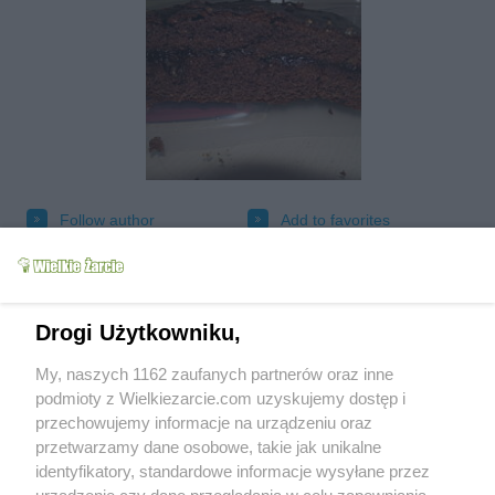
Follow author
Add to favorites
Tested
Send message to author
Print
Drogi Użytkowniku,
My, naszych 1162 zaufanych partnerów oraz inne
podmioty z Wielkiezarcie.com uzyskujemy dostęp i
przechowujemy informacje na urządzeniu oraz
przetwarzamy dane osobowe, takie jak unikalne
identyfikatory, standardowe informacje wysyłane przez