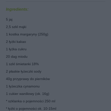
Ingredients:
5 jaj
2,5 szkl mąki
1 kostka margaryny (250g)
2 łyżki kakao
1 łyżka cukru
20 dag miodu
1 szkl śmietanki 18%
2 płaskie łyżeczki sody
40g przyprawy do pierników
1 łyżeczka cynamonu
1 cukier waniliowy (ok. 16g)
* szklanka o pojemności 250 ml
* łyżki o pojemności ok. 10-15ml