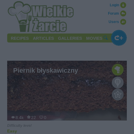
Login
Forum
Users
RECIPES
ARTICLES
GALLERIES
MOVIES
Piernik błyskawiczny
8.4k
22
0
Difficulty level
Easy