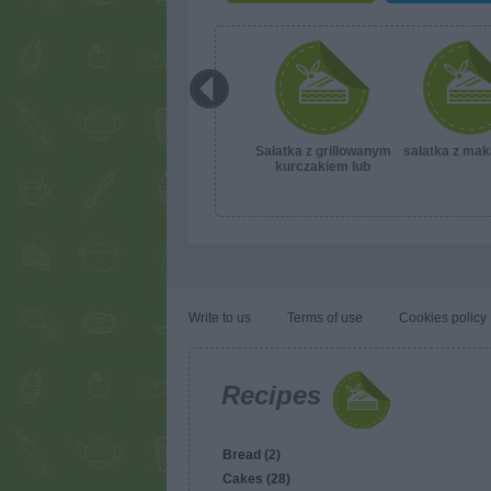
Sałatka z grillowanym
sałatka z ma
kurczakiem lub
indykiem
Write to us
Terms of use
Cookies policy
Recipes
Bread (2)
Cakes (28)