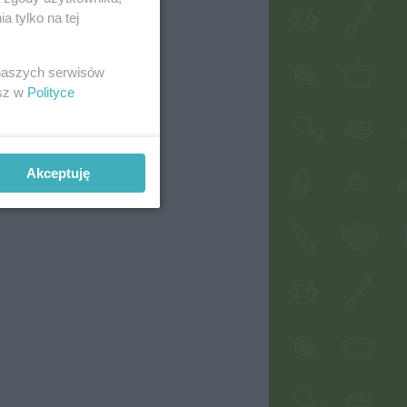
 tylko na tej
 naszych serwisów
esz w
Polityce
Akceptuję