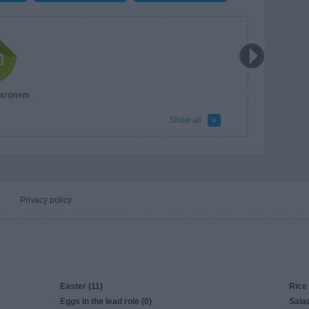
karonem
Show all
Privacy policy
Easter (11)
Rice 
Eggs in the lead role (0)
Salad