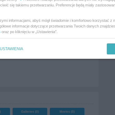
iwić się takiemu przetwarzaniu. Preferencje będą miały zastosowania
szymi informacjami, abyś mógł świadomie i komfortowo korzystać z
gółowe informacje dotyczące przetwarzania Twoich danych znajdzi
s
oraz po kliknięciu w „Ustawienia”.
y
Salads
Salads
Grilled
zak
sałata lodowa
sałatka
sałatka z kurczakiem
more tags
USTAWIENIA
)
Galleries (0)
Movies (0)