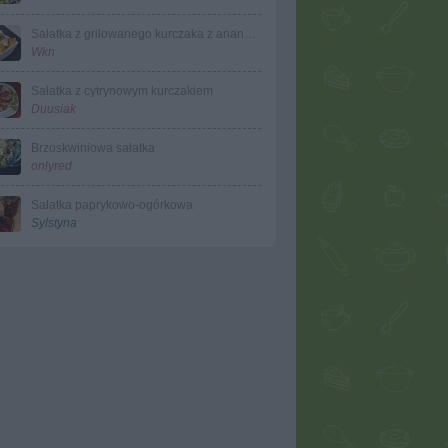
Sałatka z grilowanego kurczaka z ananasem
Wkn
Sałatka z cytrynowym kurczakiem
Duusiak
Brzoskwiniowa sałatka
onlyred
Sałatka paprykowo-ogórkowa
Sylstyna