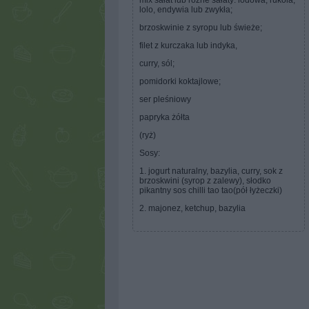
mix sałat lub różne sałaty: lodowa, rukola,
lolo, endywia lub zwykła;
brzoskwinie z syropu lub świeże;
filet z kurczaka lub indyka,
curry, sól;
pomidorki koktajlowe;
ser pleśniowy
papryka żółta
(ryż)
Sosy:
1. jogurt naturalny, bazylia, curry, sok z
brzoskwini (syrop z zalewy), słodko
pikantny sos chilli tao tao(pół łyżeczki)
2. majonez, ketchup, bazylia