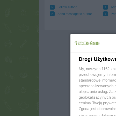
Follow author
Add
Send message to author
Prin
Drogi Użytkow
My, naszych 1162 zau
przechowujemy informa
standardowe informac
spersonalizowanych re
ulepszanie usług. Za
geolokalizacyjnych or
cenimy Twoją prywatno
Zgoda jest dobrowoln
się w lewym dolnym r