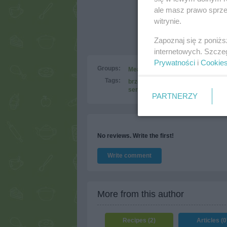
ale masz prawo sprzec
witrynie.
Zapoznaj się z poniż
internetowych. Szcze
Prywatności
i
Cookie
Groups:
Meat
Fowl
Recipes for the laz
Tags:
brzoskwinie
grill
indyk
kurc
ser pleśniowy
PARTNERZY
No reviews. Write the first!
Write comment
More from this author
Recipes (2)
Articles (0