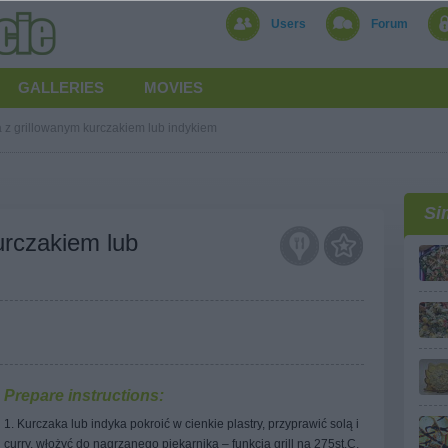
Users
Forum
GALLERIES
MOVIES
a z grillowanym kurczakiem lub indykiem
Si
urczakiem lub
Prepare instructions:
1. Kurczaka lub indyka pokroić w cienkie plastry, przyprawić solą i
curry, włożyć do nagrzanego piekarnika – funkcja grill na 275st.C,