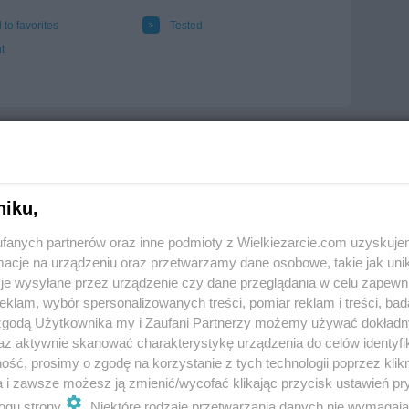
 to favorites
Tested
t
niku,
fanych partnerów oraz inne podmioty z Wielkiezarcie.com uzyskuje
cje na urządzeniu oraz przetwarzamy dane osobowe, takie jak unika
je wysyłane przez urządzenie czy dane przeglądania w celu zapewn
klam, wybór spersonalizowanych treści, pomiar reklam i treści, bad
 zgodą Użytkownika my i Zaufani Partnerzy możemy używać dokład
az aktywnie skanować charakterystykę urządzenia do celów identyfi
ść, prosimy o zgodę na korzystanie z tych technologii poprzez klikn
a i zawsze możesz ją zmienić/wycofać klikając przycisk ustawień pr
ogu strony
. Niektóre rodzaje przetwarzania danych nie wymagaj