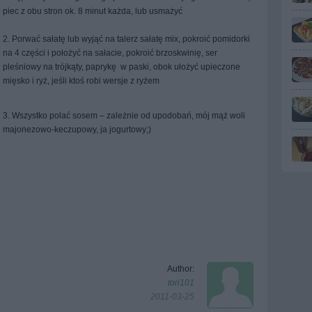
piec z obu stron ok. 8 minut każda, lub usmażyć
2. Porwać sałatę lub wyjąć na talerz sałatę mix, pokroić pomidorki
na 4 części i położyć na sałacie, pokroić brzoskwinię, ser
pleśniowy na trójkąty, paprykę
w paski, obok ułożyć upieczone
mięsko i ryż, jeśli ktoś robi wersje z ryżem
3. Wszystko polać sosem – zależnie od upodobań, mój mąż woli
majonezowo-keczupowy, ja jogurtowy;)
Author:
tori101
2011-03-25