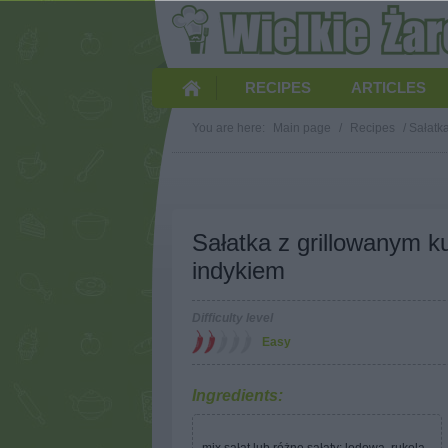
RECIPES
ARTICLES
You are here:
Main page
/
Recipes
/
Sałatk
Sałatka z grillowanym k
indykiem
Difficulty level
Easy
Ingredients: