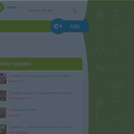
Login
ADD
milar recipes
Sałatka z grillowaną piersią kurczaka i jabłkiem
olusia23
Sałatka ryżowa z kurczakiem kukurydzą i papryką
emeska1974
Sałatka Na Żółto
iwciaG
Sałatka z grillowanym mango i kurczakiem
domaskowa