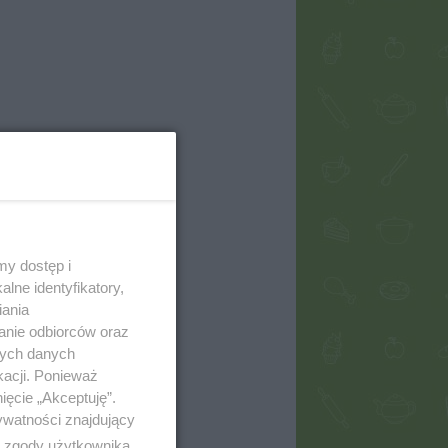
my dostęp i
lne identyfikatory,
iania
anie odbiorców oraz
nych danych
kacji. Ponieważ
ięcie „Akceptuję”.
ywatności znajdujący
ą zgody użytkownika,